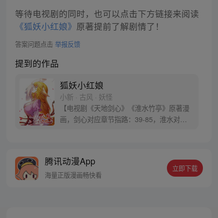
等待电视剧的同时，也可以点击下方链接来阅读
《狐妖小红娘》
原著提前了解剧情了！
答案问题点击
举报反馈
提到的作品
狐妖小红娘
小新 · 古风 · 妖怪
【电视剧《天地剑心》《淮水竹亭》原著漫
画，剑心对应章节指路：39-85，淮水对应
章节指路272-301】 迷糊萝莉小狐妖，正太
道士没节操。自古人妖生死恋，千载孽缘一
线牵。（每周周四更新。）
腾讯动漫App
立即下载
海量正版漫画畅快看