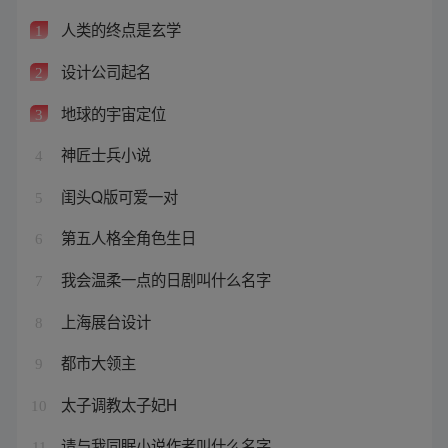
人类的终点是玄学
1
设计公司起名
2
地球的宇宙定位
3
神匠士兵小说
4
闺头Q版可爱一对
5
第五人格全角色生日
6
我会温柔一点的日剧叫什么名字
7
上海展台设计
8
都市大领主
9
太子调教太子妃H
10
请与我同眠小说作者叫什么名字
11