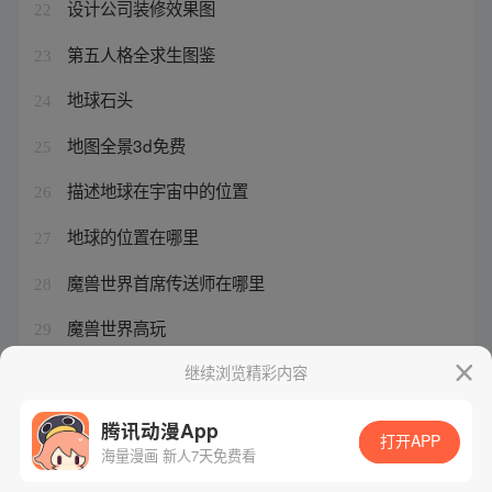
设计公司装修效果图
22
第五人格全求生图鉴
23
地球石头
24
地图全景3d免费
25
描述地球在宇宙中的位置
26
地球的位置在哪里
27
魔兽世界首席传送师在哪里
28
魔兽世界高玩
29
猎心者原著小说
继续浏览精彩内容
30
腾讯动漫App
打开APP
海量漫画 新人7天免费看
腾讯漫画
起点读书
QQ阅读