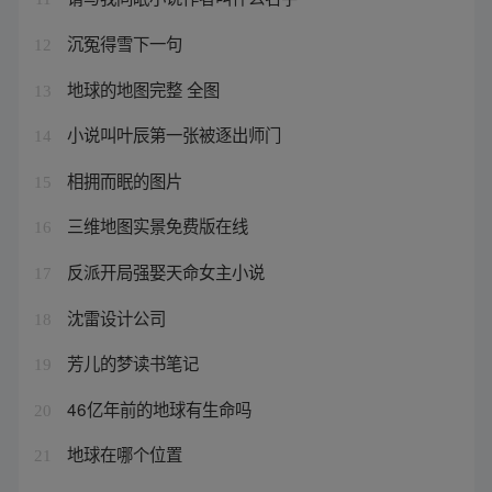
沉冤得雪下一句
12
地球的地图完整 全图
13
小说叫叶辰第一张被逐出师门
14
相拥而眠的图片
15
三维地图实景免费版在线
16
反派开局强娶天命女主小说
17
沈雷设计公司
18
芳儿的梦读书笔记
19
46亿年前的地球有生命吗
20
地球在哪个位置
21