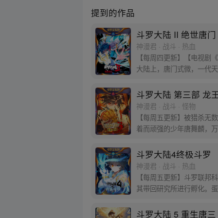
提到的作品
斗罗大陆 II 绝世唐门
神漫君 · 战斗 · 热血
【每周四更新】【电视剧《
大陆上，唐门式微，一代天
门！
斗罗大陆 第三部 龙
神漫君 · 战斗 · 怪物
【每周五更新】被猎杀无数
着而顽强的少年唐舞麟，万
斗罗大陆4终极斗罗
神漫君 · 战斗 · 热血
【每周五更新】斗罗联邦科
其带回研究所进行孵化。蛋
发女子，而一名蓝发青年则
斗罗大陆 5 重生唐三