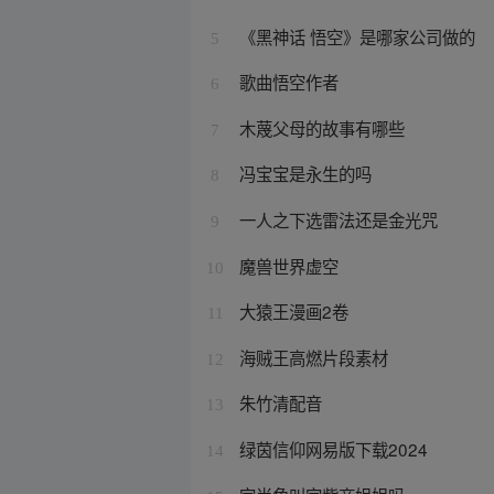
《黑神话 悟空》是哪家公司做的
5
歌曲悟空作者
6
木蔑父母的故事有哪些
7
冯宝宝是永生的吗
8
一人之下选雷法还是金光咒
9
魔兽世界虚空
10
大猿王漫画2卷
11
海贼王高燃片段素材
12
朱竹清配音
13
绿茵信仰网易版下载2024
14