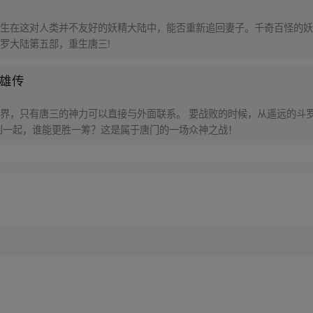
生在这对人类并不友好的妖精大陆中，能否重新追回妻子。千奇百怪的妖
罗大陆第五部，重生唐三!
英雄传
界，只有唐三的神力可以直接与外面联系。 要战败的时候，从遥远的斗罗
到一起，谁能更胜一筹？这是属于唐门的一场众神之战！