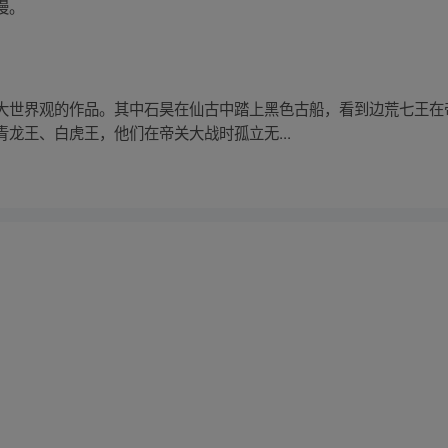
漫。
大世界观的作品。其中石昊在仙古中踏上黑色古船，看到边荒七王在
龙王、白虎王，他们在帝关大战时孤立无...