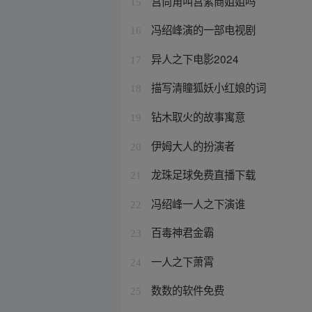
宫尚角叫宫紫商姐姐吗
15
冯绍峰演的一部电视剧
16
异人之下电影2024
17
描写清瞳狐妖小红娘的词
18
钻木取火的故事寓意
19
伊姆大人的扮演者
20
龙珠足球免费直播下载
21
冯绍峰一人之下演谁
22
百毒神君金霸
23
一人之下萧霄
24
数数的软件免费
25