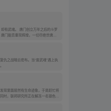
却有武魂。 唐门创立万年之后的斗罗
，唐门能否重现辉煌，一切尽绝世唐
复仇之战暗云密布。当“废武魂”遇上执
。
发现里面居然有生命迹象，于是赶忙将
同时，联邦研究所正在解冻一名银色长