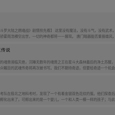
斗罗大陆之燃魂战》剧情抢先看】 这里没有魔法，没有斗气，没有武术，
骄霍雨浩横空出世，一切的神奇都将一一展现。 唐门暗器能否重振雄风
王传说
的魂兽濒临灭绝，沉睡无数年的魂兽之王在星斗大森林最后的净土苏醒，
众瞩目的武魂传奇将再次被书写。我们不期待奇迹，但要给奇迹一个机会
考队在极北之地科考时，发现了一个有着金银双色花纹的蛋。他们探查后
孵化出来了，可孵出来的是一个婴儿，一个和人类一模一样的孩子；与此
在海滨被人发现