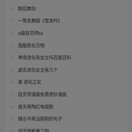
醉后舞剑
10
一等奖舞蹈《雪龙吟》
11
a级驭灵师by
12
我能炼化万物
13
神宠进化有女主吗百度百科
14
虚实进化女主有几个
15
真 进化之实
16
驭灵师漫画免费奇妙漫画
17
侯天来陶红电视剧
18
暗示不再当舔狗的句子
19
驭灵是断更了吗
20