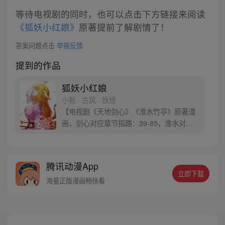
等待电视剧的同时，也可以点击下方链接来阅读
《狐妖小红娘》
原著提前了解剧情了！
答案问题点击
举报反馈
提到的作品
狐妖小红娘
小新 · 古风 · 妖怪
【电视剧《天地剑心》《淮水竹亭》原著漫
画，剑心对应章节指路：39-85，淮水对应
章节指路272-301】 迷糊萝莉小狐妖，正太
道士没节操。自古人妖生死恋，千载孽缘一
线牵。（每周周四更新。）
腾讯动漫App
立即下载
海量正版漫画畅快看