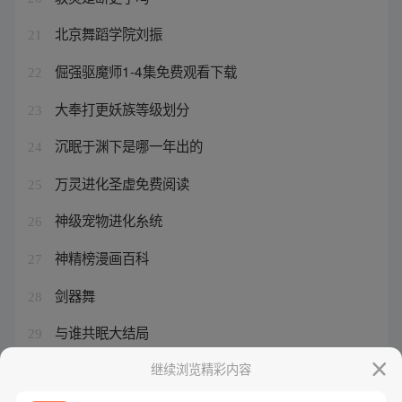
北京舞蹈学院刘振
21
倔强驱魔师1-4集免费观看下载
22
大奉打更妖族等级划分
23
沉眠于渊下是哪一年出的
24
万灵进化圣虚免费阅读
25
神级宠物进化糸统
26
神精榜漫画百科
27
剑器舞
28
与谁共眠大结局
29
从蜈蚣开始进化修仙
继续浏览精彩内容
30