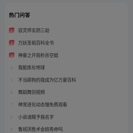
热门问答
驭灵师玄阴三劫
1
万妖圣祖百科全书
2
神豪之开局秒杀空姐
3
我能炼化地球
4
不当舔狗的我成为亿万豪百科
5
舞蹈舞剑视频
6
神宠进化动态慢免费观看
7
小说请赐予我名字
8
鲁班厌胜术会损寿命吗
9