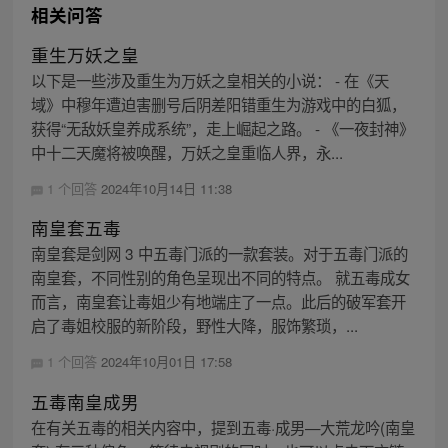
相关问答
重生万妖之皇
以下是一些涉及重生为万妖之皇相关的小说： - 在《天
域》中穆年遭迫害删号后阴差阳错重生为游戏中的白狐，
获得“无敌妖皇养成系统”，走上崛起之路。 - 《一夜封神》
中十二天魔将被唤醒，万妖之皇重临人界，永...
1 个回答
2024年10月14日 11:38
南皇套五毒
南皇套是剑网 3 中五毒门派的一款套装。对于五毒门派的
南皇套，不同性别的角色呈现出不同的特点。 就五毒成女
而言，南皇套让毒姐少有地端庄了一点。此后的破军套开
启了毒姐校服的新阶段，野性大降，服饰繁琐，...
1 个回答
2024年10月01日 17:58
五毒南皇成男
在有关五毒的相关内容中，提到五毒·成男—大荒龙吟(南皇