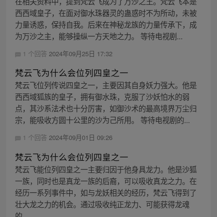
在相关资料中，提到梵云飞成为了万沙之王。梵云飞本是
西西域皇子，在面对御水珠器灵的蛊惑时不为所动，未被
力量诱惑，保持自我。后来在神秘龙族的力量传承下，成
为万沙之主，能够操纵一方天地之力。 等待电视剧...
1 个回答
2024年09月25日 17:32
梵云飞为什么会位列四皇之一
梵云飞位列传说四皇之一，主要因其自身妖力强大。他是
西西域狐族的皇子，拥有御水珠，克服了沙妖怕水的弱
点，其沙系法术也十分厉害，如御沙术的最高境界万尘归
宗，能吸收方圆十公里的沙为己所用。 等待电视剧的...
1 个回答
2024年09月01日 09:26
梵云飞为什么会位列四皇之一
梵云飞能位列四皇之一主要归因于他身具龙力。他是沙狐
一族，同时也是真龙一族的后裔，可以吸收真龙之力。在
经历一系列事件中，如与龙妖相关的经历，梵云飞得到了
壮大龙之力的机会。通过吸收纯正龙力、可能获得龙魂
的...