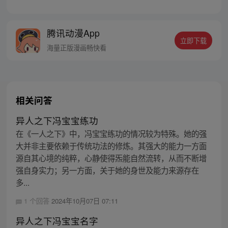
的冯宝宝却对张楚岚异常熟悉，并将其带去
自己打工的快递公司。为了帮冯宝宝寻找她
的身世，也为了查清自己与爷爷身上的秘
腾讯动漫App
密，张楚岚的生活被彻底颠覆，与冯宝宝一
立即下载
同踏上“异人”之旅。
海量正版漫画畅快看
相关问答
异人之下冯宝宝练功
在《一人之下》中，冯宝宝练功的情况较为特殊。她的强
大并非主要依赖于传统功法的修炼。其强大的能力一方面
源自其心境的纯粹，心静使得炁能自然流转，从而不断增
强自身实力；另一方面，关于她的身世及能力来源存在
多...
1 个回答
2024年10月07日 07:11
异人之下冯宝宝名字