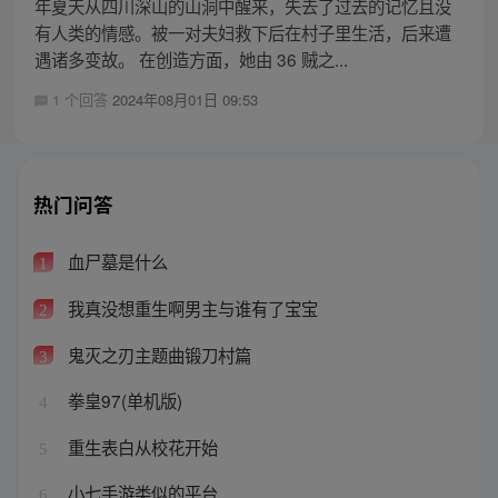
年夏天从四川深山的山洞中醒来，失去了过去的记忆且没
有人类的情感。被一对夫妇救下后在村子里生活，后来遭
遇诸多变故。 在创造方面，她由 36 贼之...
1 个回答
2024年08月01日 09:53
热门问答
血尸墓是什么
1
我真没想重生啊男主与谁有了宝宝
2
鬼灭之刃主题曲锻刀村篇
3
拳皇97(单机版)
4
重生表白从校花开始
5
小七手游类似的平台
6