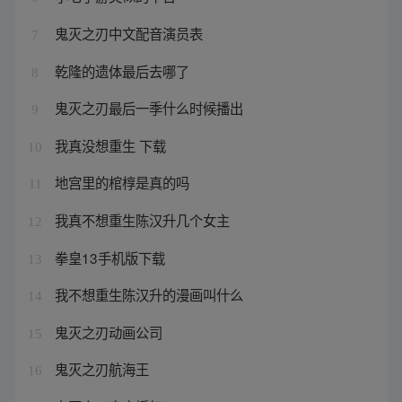
鬼灭之刃中文配音演员表
7
乾隆的遗体最后去哪了
8
鬼灭之刃最后一季什么时候播出
9
我真没想重生 下载
10
地宫里的棺椁是真的吗
11
我真不想重生陈汉升几个女主
12
拳皇13手机版下载
13
我不想重生陈汉升的漫画叫什么
14
鬼灭之刃动画公司
15
鬼灭之刃航海王
16