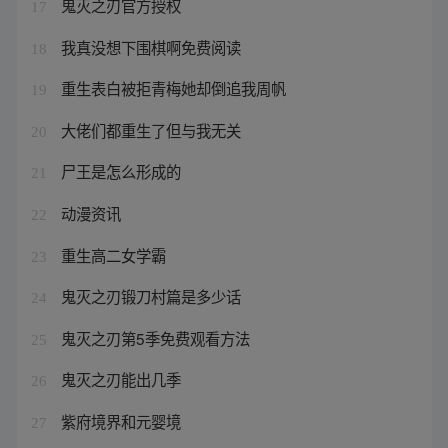
鬼灭之刃官方授权
17
我真没想下围棋啊免费阅读
18
重生表白被拒青梅她却倒追我周帆
19
大佬们都重生了但与我无关
20
尸王是怎么形成的
21
动漫资讯
22
重生高二女学霸
23
鬼灭之刃锻刀村篇是多少话
24
鬼灭之刃第5季免费观看方法
25
鬼灭之刃能出几季
26
紫府境界和元婴境
27