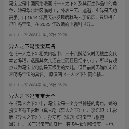
冯宝宝是中国网络漫画《一人之下》及其衍生作品中的角
色，她是华北地区临时工，外表三无、邋遢，实际是炁功
高手。自 1944 年夏天被发现后就失去了记忆，只记得自
己叫冯宝宝。在 2023 年改编的电视剧《异...
1 个回答
2024年10月07日 02:26
异人之下冯宝宝真名
在《一人之下》相关内容中，三十六贼结义时无根生交代
本名冯曜，透露其女儿还在世而且已经不小了，所以有观
点认为冯宝宝可能是无根生的女儿，但目前尚无确切定论
表明冯宝宝的真名。 原漫画《一人之下》同样精...
1 个回答
2024年10月05日 06:26
异人之下冯宝宝大全
在《异人之下》中，冯宝宝是一个身世神秘的角色。她的
扮演者有王影璐（真人剧《异人之下》）、李宛妲（电影
版《异人之下》）、孙安可（短剧《冯宝宝与张楚
岚》）。 关于冯宝宝的身世，有多种猜测和情节： - 电...