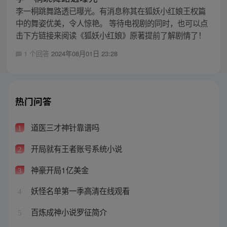
李一桐跳舞路透已曝光。有消息称其在狐妖小红娘王权篇
中的舞姿优美，令人惊艳。 等待电视剧的同时，也可以点
击下方链接来阅读《狐妖小红娘》原著提前了解剧情了！
1 个回答
2024年08月01日 23:28
热门问答
道医三才神针靠谱吗
1
开局就有王者账号系统小说
2
神豪开局1亿美金
3
妖怪名单第一季高清在线观看
4
百炼成神小说罗征简介
5