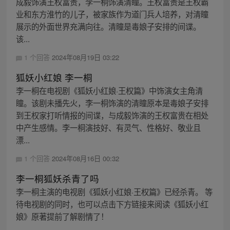
成毅饰演王权富贵，李一桐饰演清瞳。王权富贵是王权霸
业和东方淮竹的儿子，被家族作为道门兵人培养，对清瞳
展示的外面世界充满向往。清瞳是毒娘子安排的间谍。
该...
1 个回答
2024年08月19日 03:22
狐妖小红娘 李一桐
李一桐在电视剧《狐妖小红娘·王权篇》中饰演女主角清
瞳。该剧未播先火，李一桐饰演的清瞳原本是毒娘子安排
到王权家打听情报的间谍，与成毅饰演的王权富贵在相处
中产生感情。李一桐演技好、有灵气、性格好、敬业且
漂...
1 个回答
2024年08月16日 00:32
李一桐狐妖杀青了吗
李一桐主演的电视剧《狐妖小红娘·王权篇》已经杀青。 等
待电视剧的同时，也可以点击下方链接来阅读《狐妖小红
娘》原著提前了解剧情了！