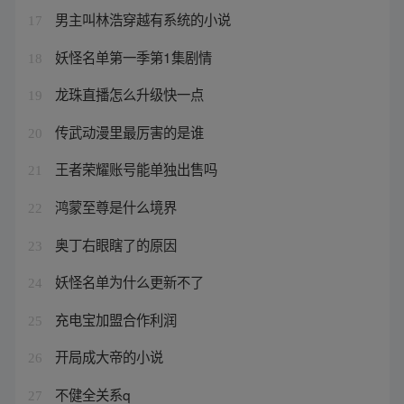
男主叫林浩穿越有系统的小说
17
妖怪名单第一季第1集剧情
18
龙珠直播怎么升级快一点
19
传武动漫里最厉害的是谁
20
王者荣耀账号能单独出售吗
21
鸿蒙至尊是什么境界
22
奥丁右眼瞎了的原因
23
妖怪名单为什么更新不了
24
充电宝加盟合作利润
25
开局成大帝的小说
26
不健全关系q
27