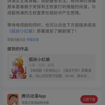
饰演女主角清瞳，该剧备受关注。她饰演的清瞳
原本是毒娘子安排到王权家打听情报的间谍，与
成毅饰演的王权富贵在相处中产生感情。
等待电视剧的同时，也可以点击下方链接来阅读
《狐妖小红娘》
原著提前了解剧情了！
答案问题点击
举报反馈
提到的作品
狐妖小红娘
小新 · 古风 · 妖怪
【电视剧《天地剑心》《淮水竹亭》原著漫
画，剑心对应章节指路：39-85，淮水对应
章节指路272-301】 迷糊萝莉小狐妖，正太
道士没节操。自古人妖生死恋，千载孽缘一
线牵。（每周周四更新。）
腾讯动漫App
立即下载
海量正版漫画畅快看