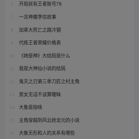
开局就有王者账号78
6
一念神魔李信故事
7
加拿大死亡之路冷钢
8
代练王者荣耀价格表
9
《她是神》大结局是什么
10
我是大神仙小说的结局
11
鬼灭之刃第三季刀匠之村主角
12
男女无话不谈算暧昧
13
大象是指啥
14
主角穿越到风云抢龙元的小说
15
大象无形和人的关系有哪些
16