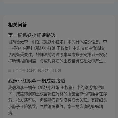
相关问答
李一桐狐妖小红娘路透
目前暂无李一桐在《狐妖小红娘》中的具体路透信息。李
一桐在电视剧《狐妖小红娘·王权篇》中饰演女主角清瞳，
该剧备受关注。她饰演的清瞳原本是毒娘子安排到王权家
打听情报的间谍，与成毅饰演的王权富贵在相处中产生...
1 个回答
2024年10月07日 11:09
狐妖小红娘李一桐成毅路透
成毅和李一桐在《狐妖小红娘·王权篇》中的路透情况如
下：成毅饰演的王权富贵在竹林的服装全靠他的腰身在撑
着，妆发还可以，但跟动漫造型没有很大关联。其腰细头
小脖子长脸紧致，气质清冷贵气。李一桐饰演的蜘蛛精
清...