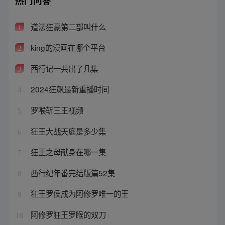
热门问答
道法狂豪第二部叫什么
1
king的漫画在哪个平台
2
西行记一共出了几集
3
2024狂飙最新重播时间
4
罗喉斩三王视频
5
狂王大战天庭是多少集
6
狂王之母献身在哪一集
7
西行纪年番完结版篇52集
8
狂王罗侯成为阿修罗唯一的王
9
阿修罗狂王罗睺的双刀
10