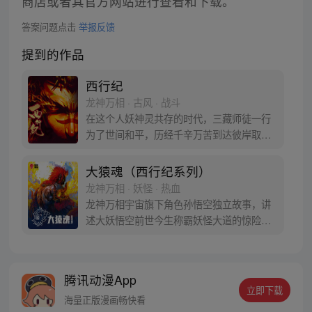
商店或者其官方网站进行查看和下载。
答案问题点击
举报反馈
提到的作品
西行纪
龙神万相 · 古风 · 战斗
在这个人妖神灵共存的时代，三藏师徒一行
为了世间和平，历经千辛万苦到达彼岸取
得“永恒之火”拯救苍生，可世间并没有因此
变得美好….随着阴谋慢慢揭露，暗魂四起,
大猿魂（西行纪系列）
为了让“永恒之火”重新归位，小狼妖白狼不
龙神万相 · 妖怪 · 热血
辞万难，找到唐三藏大法师，和他一起重新
龙神万相宇宙旗下角色孙悟空独立故事，讲
寻回徒弟们，组成全新“西行小队”，再度踏
述大妖悟空前世今生称霸妖怪大道的惊险历
上西行之旅……
程。 妖怪大道有自己的生存之道，某日，一
位猴妖因人类的祈愿从天而降，以鬼魈之名
响彻妖界，却因堕入暗魂无法再守护重要之
腾讯动漫App
人…六十年后，他再次破石而出，背负着守
立即下载
护族人的希望和信念打败了妖怪大道的霸
海量正版漫画畅快看