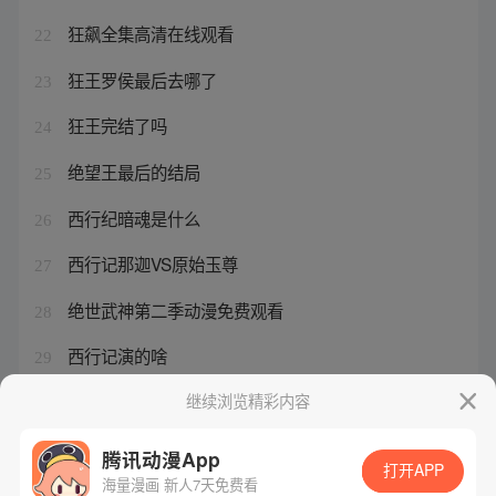
狂飙全集高清在线观看
22
狂王罗侯最后去哪了
23
狂王完结了吗
24
绝望王最后的结局
25
西行纪暗魂是什么
26
西行记那迦VS原始玉尊
27
绝世武神第二季动漫免费观看
28
西行记演的啥
29
西行纪 暗影帝释天
继续浏览精彩内容
30
腾讯动漫App
打开APP
海量漫画 新人7天免费看