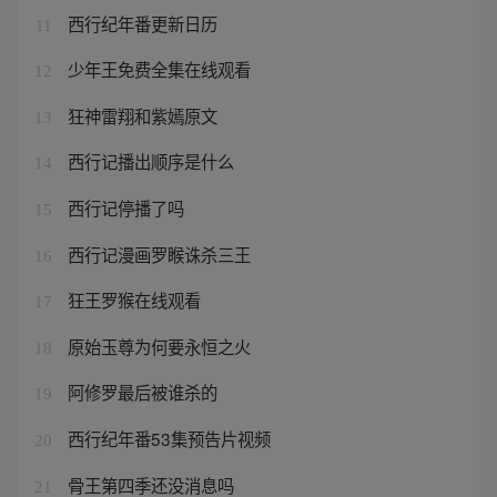
西行纪年番更新日历
11
少年王免费全集在线观看
12
狂神雷翔和紫嫣原文
13
西行记播出顺序是什么
14
西行记停播了吗
15
西行记漫画罗睺诛杀三王
16
狂王罗猴在线观看
17
原始玉尊为何要永恒之火
18
阿修罗最后被谁杀的
19
西行纪年番53集预告片视频
20
骨王第四季还没消息吗
21