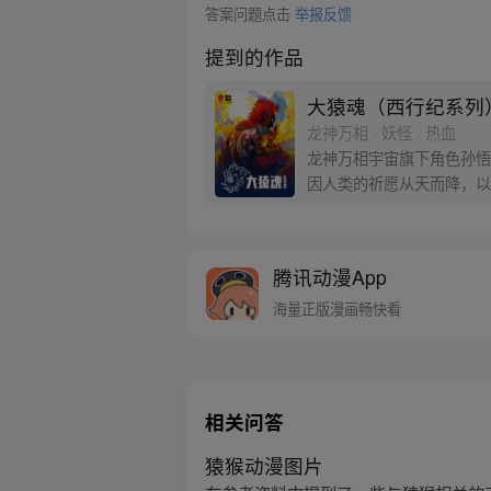
答案问题点击
举报反馈
提到的作品
大猿魂（西行纪系列
龙神万相 · 妖怪 · 热血
龙神万相宇宙旗下角色孙悟
因人类的祈愿从天而降，以
信念打败了妖怪大道的霸主
腾讯动漫App
海量正版漫画畅快看
相关问答
猿猴动漫图片