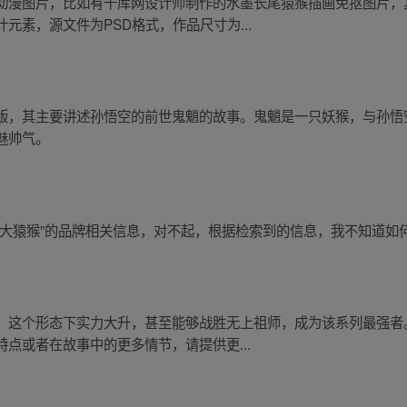
动漫图片，比如有千库网设计师制作的水墨长尾猿猴插画免抠图片，
元素，源文件为PSD格式，作品尺寸为...
版，其主要讲述孙悟空的前世鬼魈的故事。鬼魈是一只妖猴，与孙悟
魅帅气。
“大猿猴”的品牌相关信息，对不起，根据检索到的信息，我不知道如
，这个形态下实力大升，甚至能够战胜无上祖师，成为该系列最强者。
点或者在故事中的更多情节，请提供更...