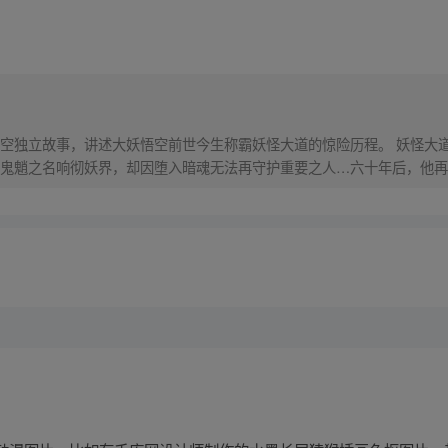
）
空独立故事，讲述大妖悟空前世今生称霸妖怪大道的惊险历程。 妖怪大
鬼魈之名响彻妖界，却因堕入暗魂无法再守护重要之人…六十年后，他再
，成为猴群之王，但故事仍在继续…