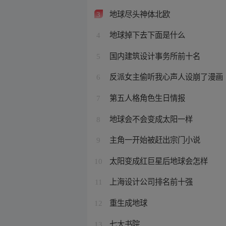
地球尽头神体北欧
3
地球掉下去下面是什么
4
国内建筑设计事务所前十名
5
反派女主偷听我心声人设崩了漫画
6
第五人格角色生日情报
7
地球会不会变成太阳一样
8
主角一开始被赶出宗门小说
9
太阳变成红巨星后地球会怎样
10
上海设计公司排名前十强
11
重生成地球
12
七大书院
13