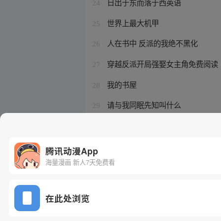
日出于东而落于西英语
24
世界上最大机甲
25
人在书中 反派的我绝不黑化
26
穿越反派开局强娶女主角免费阅读
27
我的书屋
28
请与我同眠先知叫什么
29
我 反派少爷 生活玩家免费阅读
30
腾讯动漫App
海量漫画 新人7天免费看
在此处浏览