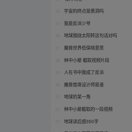
宇宙的终点是黑洞吗
14
我是反派少爷
15
地球围绕太阳转这句话对吗
16
魔兽世界低保啥意思
17
林中小屋 截取视频片段
18
人在书中我成了反派
19
魔兽首席设计师是谁
20
地球的某一角
21
林中小屋截取的一段视频
22
地球读后感350字
23