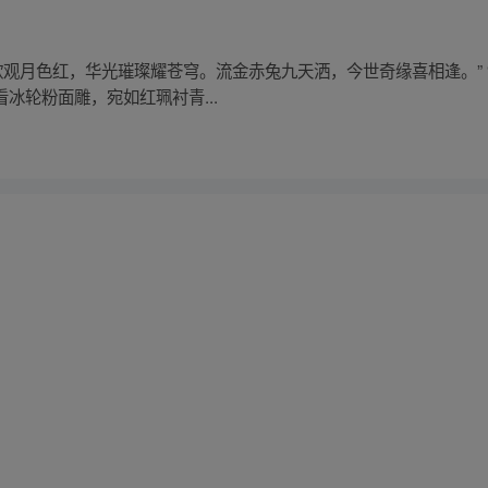
欣观月色红，华光璀璨耀苍穹。流金赤兔九天洒，今世奇缘喜相逢。”
看冰轮粉面雕，宛如红珮衬青...