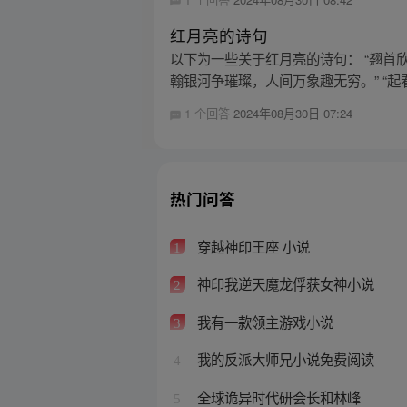
红月亮的诗句
以下为一些关于红月亮的诗句： “翘首
翰银河争璀璨，人间万象趣无穷。” “起
1 个回答
2024年08月30日 07:24
热门问答
穿越神印王座 小说
1
神印我逆天魔龙俘获女神小说
2
我有一款领主游戏小说
3
我的反派大师兄小说免费阅读
4
全球诡异时代研会长和林峰
5