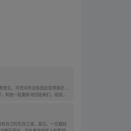
救苍生，可世间并没有因此变得美好….
师，和他一起重新寻回徒弟们，组成全
道有自己的生存之道，某日，一位猴妖
次破石而出，背负着守护族人的希望和