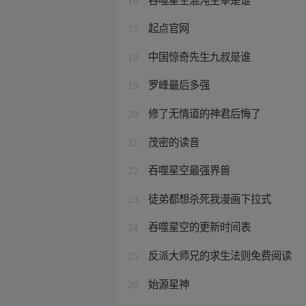
16
起点官网
17
中国惊奇先生九叔是谁
18
罗峰最后多强
19
修了无情道的神君后悔了
20
茂密的读音
21
吞噬星空最强界兽
22
徒弟都想杀死我漫画下拉式
23
吞噬星空的更新时间表
24
反派大师兄的求生法则免费阅读
25
始源星神
26