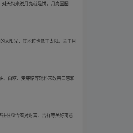
，对天狗来说月亮就是饼，月亮圆圆
射的太阳光，其地位也低于太阳。关于月
油、白糖、麦芽糖等辅料来改善口感和
字往往蕴含着对财富、吉祥等美好寓意