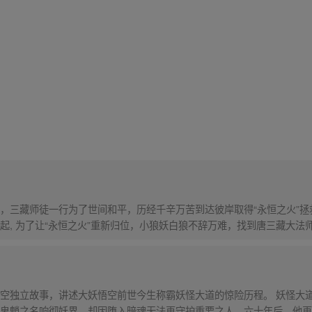
，三藏师徒一行为了世间和平，历经千辛万苦到达彼岸取得“永恒之火”拯
起, 为了让“永恒之火”重新归位，小狼妖白狼不辞万难，找到唐三藏大法
西行之旅……
）
空独立故事，讲述大妖悟空前世今生称霸妖怪大道的惊险历程。 妖怪大
鬼魈之名响彻妖界，却因堕入暗魂无法再守护重要之人…六十年后，他再