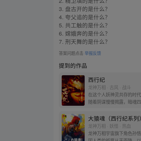
2. 精卫填的是什么？
3. 盘古开的是什么？
4. 夸父追的是什么？
5. 共工触的是什么？
6. 嫦娥奔的是什么？
7. 刑天舞的是什么？
答案问题点击
举报反馈
提到的作品
西行纪
龙神万相 · 古风 · 战斗
在这个人妖神灵共存的时代
随着阴谋慢慢揭露，暗魂四
新“西行小队”，再度踏上
大猿魂（西行纪系列
龙神万相 · 妖怪 · 热血
龙神万相宇宙旗下角色孙悟
因人类的祈愿从天而降，以