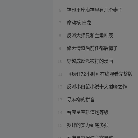
神印王座魔神皇有几个妻子
6
摩动核 白龙
7
反派大师兄和主角叶辰
8
修无情道后前任都后悔了
9
穿越成反派被打的漫画
10
《疯狂72小时》在线观看完整版
11
反派小白鼠小说十大巅峰之作
12
寻麻柳的拼音
13
吞噬星空轨道炮等级
14
罗峰的实力到底多强
15
吞噬星空混沌主宰是谁