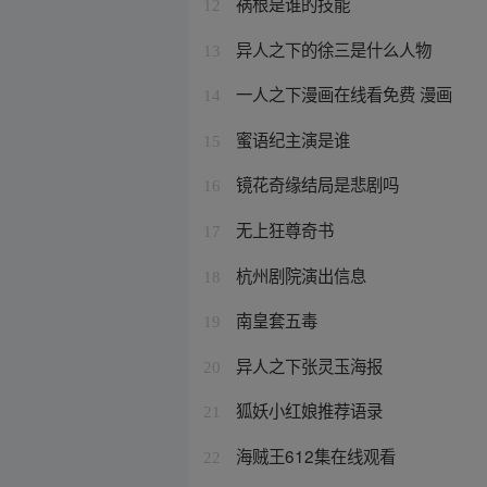
祸根是谁的技能
12
异人之下的徐三是什么人物
13
一人之下漫画在线看免费 漫画
14
蜜语纪主演是谁
15
镜花奇缘结局是悲剧吗
16
无上狂尊奇书
17
杭州剧院演出信息
18
南皇套五毒
19
异人之下张灵玉海报
20
狐妖小红娘推荐语录
21
海贼王612集在线观看
22