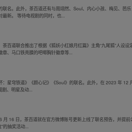
的联名。此外，茶百道还有与周翊然、Soul、内心小孩、梅见、芭
最新。 等待电视剧的同时，也...
茶百道联合推出了根据《狐妖小红娘月红篇》主角“九尾狐”人设设定
章、马口铁亮膜的吧唧胸针徽章等...
星穹铁道》《颜心记》《Soul》的联名。此外，在 2023 年 1
视剧、明星及动...
 月 16 日，茶百道就在官方微博账号更新上线了联名预告，并提前公
”的抽奖活动...