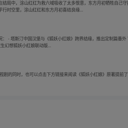
在结局中，涂山红红为救六域吸收了太多恨意，东方月初牺牲自己守
行时空里，涂山红红和东方月初喜结良缘...
： - 塔斯汀中国汉堡与《狐妖小红娘》跨界结缘，推出定制篇番外 
双生幻想狐妖小红娘联动版...
电视剧的同时，也可以点击下方链接来阅读《狐妖小红娘》原著提前