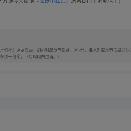
下方链接来阅读
《狐妖小红娘》
原著提前了解剧情了！
竹亭》原著漫画，剑心对应章节指路：39-85，淮水对应章节指路272-
孽缘一线牵。（每周周四更新。）