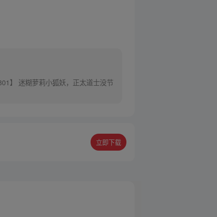
301】 迷糊萝莉小狐妖，正太道士没节
立即下载