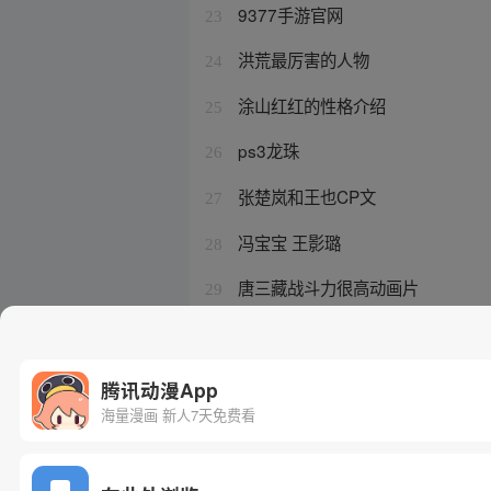
9377手游官网
23
洪荒最厉害的人物
24
涂山红红的性格介绍
25
ps3龙珠
26
张楚岚和王也CP文
27
冯宝宝 王影璐
28
唐三藏战斗力很高动画片
29
异人之下电视剧36集
30
腾讯动漫App
海量漫画 新人7天免费看