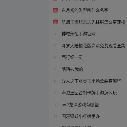
白月初的发型叫什么名字
2
航海王燃烧意志先锋服怎么变速排
3
神域永恒手游官网
4
斗罗大陆樱花版高清免费观看全集
5
西行纪一灵
6
陌陌vv我的
7
异人之下张灵玉出场歌曲有哪些
8
海贼王回合制卡牌手游怎么玩
9
ps2龙珠游戏有哪些
10
国漫狐妖小红娘手办
11