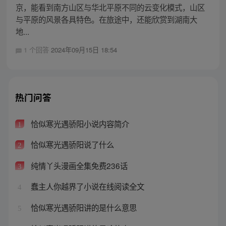
京，能看到南方山区与华北平原不同的云变化模式，山区
与平原的风景各具特色。在旅途中，还能欣赏到湖南大
地...
1 个回答
2024年09月15日 18:54
热门问答
恰似寒光遇骄阳小说内容简介
1
恰似寒光遇骄阳说了什么
2
纯情丫头漫画全集免费236话
3
蠢主人你越界了小说在线阅读全文
4
恰似寒光遇骄阳讲的是什么意思
5