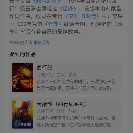
录于专辑
《悲哀的梦》
，1974年由丽风唱片发
行；费玉清也演唱过
《窗外》
，该版本由刘家昌
作词作曲，收录在专辑
《窗外·旧时情》
中；李琛
于1999年凭借
《窗外》
红遍全国，他演唱的
《窗
外》
背后有着自己的爱情故事。
答案问题点击
举报反馈
提到的作品
西行纪
龙神万相 · 古风 · 战斗
在这个人妖神灵共存的时代，三藏师徒一行
为了世间和平，历经千辛万苦到达彼岸取
得“永恒之火”拯救苍生，可世间并没有因此
变得美好….随着阴谋慢慢揭露，暗魂四起,
大猿魂（西行纪系列）
为了让“永恒之火”重新归位，小狼妖白狼不
龙神万相 · 妖怪 · 热血
辞万难，找到唐三藏大法师，和他一起重新
龙神万相宇宙旗下角色孙悟空独立故事，讲
寻回徒弟们，组成全新“西行小队”，再度踏
述大妖悟空前世今生称霸妖怪大道的惊险历
上西行之旅……
程。 妖怪大道有自己的生存之道，某日，一