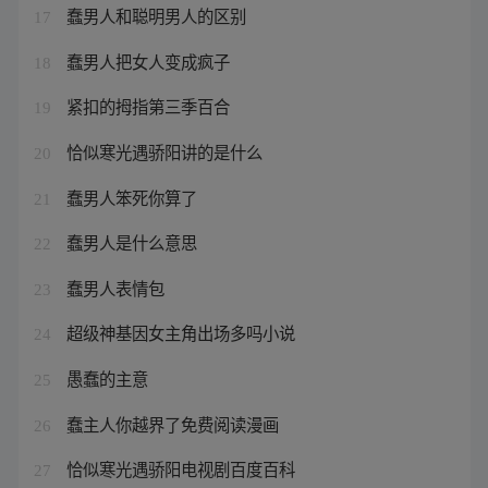
蠢男人和聪明男人的区别
17
蠢男人把女人变成疯子
18
紧扣的拇指第三季百合
19
恰似寒光遇骄阳讲的是什么
20
蠢男人笨死你算了
21
蠢男人是什么意思
22
蠢男人表情包
23
超级神基因女主角出场多吗小说
24
愚蠢的主意
25
蠢主人你越界了免费阅读漫画
26
恰似寒光遇骄阳电视剧百度百科
27