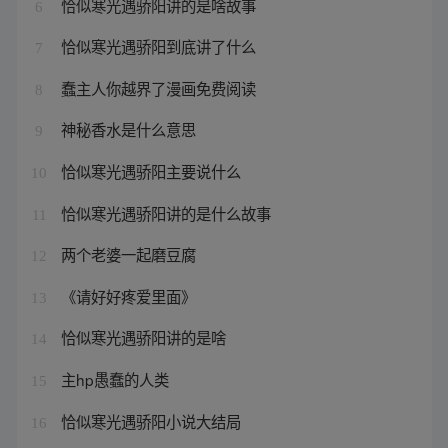
恰似寒光遇骄阳讲的是啥故事
6
恰似寒光遇骄阳到底讲了什么
7
蠢主人你越界了漫画免费阅读
8
神秘香水是什么意思
9
恰似寒光遇骄阳主要说什么
10
恰似寒光遇骄阳讲的是什么故事
11
两个老婆一起磨豆腐
12
《请好好疼爱里面》
13
恰似寒光遇骄阳讲的是啥
14
主hp愚蠢的人类
15
恰似寒光遇骄阳小说大结局
16