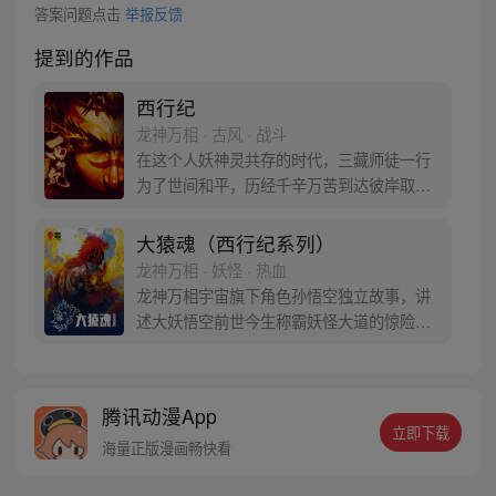
答案问题点击
举报反馈
提到的作品
西行纪
龙神万相 · 古风 · 战斗
在这个人妖神灵共存的时代，三藏师徒一行
为了世间和平，历经千辛万苦到达彼岸取
得“永恒之火”拯救苍生，可世间并没有因此
变得美好….随着阴谋慢慢揭露，暗魂四起,
大猿魂（西行纪系列）
为了让“永恒之火”重新归位，小狼妖白狼不
龙神万相 · 妖怪 · 热血
辞万难，找到唐三藏大法师，和他一起重新
龙神万相宇宙旗下角色孙悟空独立故事，讲
寻回徒弟们，组成全新“西行小队”，再度踏
述大妖悟空前世今生称霸妖怪大道的惊险历
上西行之旅……
程。 妖怪大道有自己的生存之道，某日，一
位猴妖因人类的祈愿从天而降，以鬼魈之名
响彻妖界，却因堕入暗魂无法再守护重要之
腾讯动漫App
人…六十年后，他再次破石而出，背负着守
立即下载
护族人的希望和信念打败了妖怪大道的霸
海量正版漫画畅快看
主，成为猴群之王，但故事仍在继续…