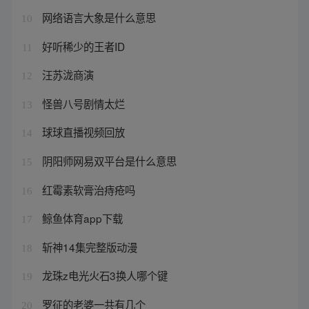
网络语言大象是什么意思
10
好听稀少的王者ID
11
汪苏泷商演
12
怪兽八号剧情太烂
13
球球直播视频回放
14
阴阳师网易双平台是什么意思
15
红霉素软膏治痔疮吗
16
鲸鱼体育app下载
17
斩神14集完整版动漫
18
龙珠z电光火石3换人哪个键
19
罗征的老婆一共有几个
20