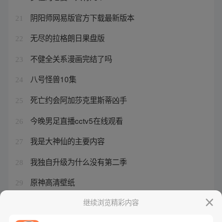
阴阳师网易版官方下载最新版本
21
无尽的拉格朗日果盘版
22
不健全关系漫画完结了吗
23
八号怪兽10集
24
死亡约会阿加莎克里斯蒂凶手
25
今晚男足直播cctv5在线观看
26
我是大神仙的主要内容
27
我独自升级为什么没有第二季
28
原神高清壁纸
29
我是满级新手升级漫画
继续浏览精彩内容
30