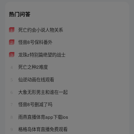
热门问答
死亡约会小说人物关系
1
怪兽8号保科番外
2
龙珠z特别篇绝望的战士
3
死亡之种2难度
4
仙逆动画在线观看
5
大象无形男主和谁在一起
6
怪兽8号删减了吗
7
雨燕直播体育app下载ios
8
格格岛体育直播免费观看
9