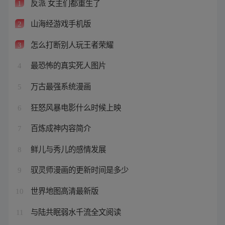
反派 女主们都重生了
1
山海经游戏手机版
2
怎么打断别人玩王者荣耀
3
最恐怖的真实死人图片
4
万古最强系统漫画
5
狂怒风暴电影什么时候上映
6
百炼成神内容简介
7
鲜儿与秀儿的感情发展
8
驭灵师漫画的更新时间是多少
9
世界地图高清最新版
10
与陆共眠弱水千流全文阅读
11