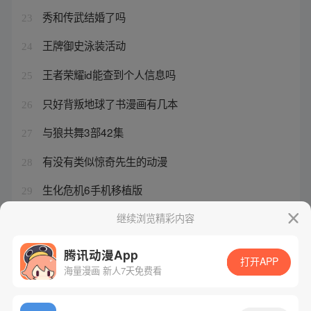
秀和传武结婚了吗
23
王牌御史泳装活动
24
王者荣耀id能查到个人信息吗
25
只好背叛地球了书漫画有几本
26
与狼共舞3部42集
27
有没有类似惊奇先生的动漫
28
生化危机6手机移植版
29
iwanna手机版
继续浏览精彩内容
30
腾讯动漫App
打开APP
海量漫画 新人7天免费看
腾讯漫画
起点读书
QQ阅读