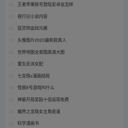
王者苹果账号登陆安卓会怎样
12
夜行记小说内容
13
驭灵师血狱元屠
14
头像图片2023最新款真人
15
世界地图全景图高清大图
16
重生反派女配
17
七龙珠z漫画结局
18
怪兽8号游戏叫什么
19
神豪开局奖励十倍返现免费
20
魔界之龙珠女主角是谁
21
科学漫画书
22