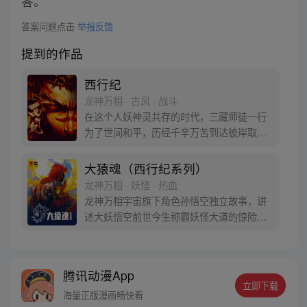
答。
答案问题点击
举报反馈
提到的作品
西行纪
龙神万相 · 古风 · 战斗
在这个人妖神灵共存的时代，三藏师徒一行
为了世间和平，历经千辛万苦到达彼岸取
得“永恒之火”拯救苍生，可世间并没有因此
变得美好….随着阴谋慢慢揭露，暗魂四起,
大猿魂（西行纪系列）
为了让“永恒之火”重新归位，小狼妖白狼不
龙神万相 · 妖怪 · 热血
辞万难，找到唐三藏大法师，和他一起重新
龙神万相宇宙旗下角色孙悟空独立故事，讲
寻回徒弟们，组成全新“西行小队”，再度踏
述大妖悟空前世今生称霸妖怪大道的惊险历
上西行之旅……
程。 妖怪大道有自己的生存之道，某日，一
位猴妖因人类的祈愿从天而降，以鬼魈之名
响彻妖界，却因堕入暗魂无法再守护重要之
腾讯动漫App
人…六十年后，他再次破石而出，背负着守
立即下载
护族人的希望和信念打败了妖怪大道的霸
海量正版漫画畅快看