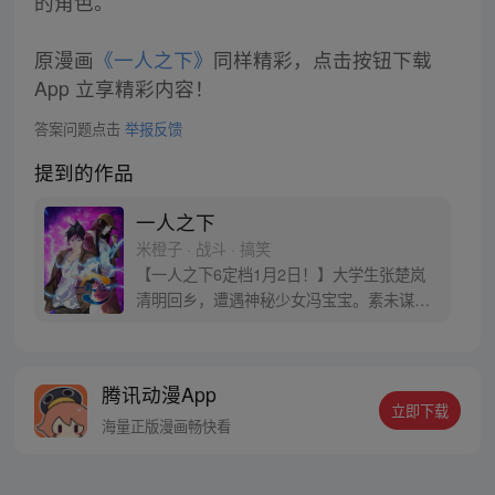
的角色。
原漫画
《一人之下》
同样精彩，点击按钮下载
App 立享精彩内容！
答案问题点击
举报反馈
提到的作品
一人之下
米橙子 · 战斗 · 搞笑
【一人之下6定档1月2日！】大学生张楚岚
清明回乡，遭遇神秘少女冯宝宝。素未谋面
的冯宝宝却对张楚岚异常熟悉，并将其带去
自己打工的快递公司。为了帮冯宝宝寻找她
的身世，也为了查清自己与爷爷身上的秘
腾讯动漫App
密，张楚岚的生活被彻底颠覆，与冯宝宝一
立即下载
同踏上“异人”之旅。
海量正版漫画畅快看