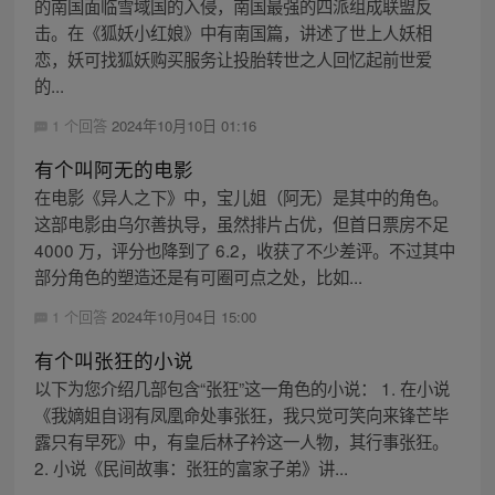
的南国面临雪域国的入侵，南国最强的四派组成联盟反
击。在《狐妖小红娘》中有南国篇，讲述了世上人妖相
恋，妖可找狐妖购买服务让投胎转世之人回忆起前世爱
的...
1 个回答
2024年10月10日 01:16
有个叫阿无的电影
在电影《异人之下》中，宝儿姐（阿无）是其中的角色。
这部电影由乌尔善执导，虽然排片占优，但首日票房不足
4000 万，评分也降到了 6.2，收获了不少差评。不过其中
部分角色的塑造还是有可圈可点之处，比如...
1 个回答
2024年10月04日 15:00
有个叫张狂的小说
以下为您介绍几部包含“张狂”这一角色的小说： 1. 在小说
《我嫡姐自诩有凤凰命处事张狂，我只觉可笑向来锋芒毕
露只有早死》中，有皇后林子衿这一人物，其行事张狂。
2. 小说《民间故事：张狂的富家子弟》讲...