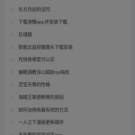
东方月初的诅咒
10
下载清瞳app并安装下载
11
巨魂猿
12
智能云监控摄像头下载安装
13
月饼券哪里可以买
14
催眠调教涂山狐妖np纯肉
15
灵宝天尊的性格
16
海贼王基德断臂的原因
17
如何治痔疮最有效的方法
18
一人之下漫画更新顺序
19
不收费的宝宝识字app
20