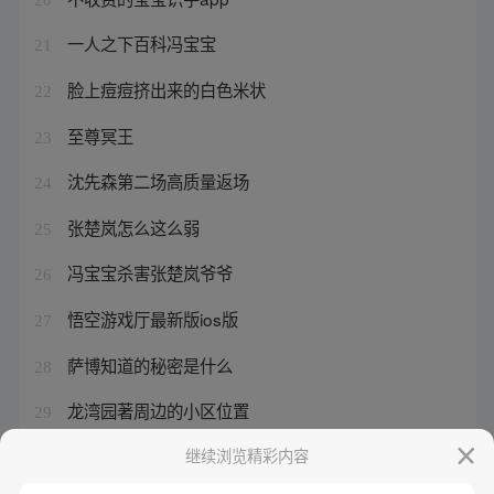
一人之下百科冯宝宝
21
脸上痘痘挤出来的白色米状
22
至尊冥王
23
沈先森第二场高质量返场
24
张楚岚怎么这么弱
25
冯宝宝杀害张楚岚爷爷
26
悟空游戏厅最新版ios版
27
萨博知道的秘密是什么
28
龙湾园著周边的小区位置
29
悟空影视的在线观看平台
继续浏览精彩内容
30