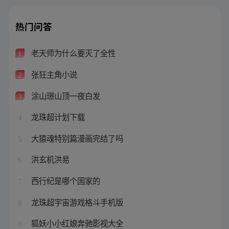
热门问答
老天师为什么要灭了全性
1
张狂主角小说
2
涂山璟山顶一夜白发
3
龙珠超计划下载
4
大猿魂特别篇漫画完结了吗
5
洪玄机洪易
6
西行纪是哪个国家的
7
龙珠超宇宙游戏格斗手机版
8
狐妖小小红娘奔驰影视大全
9