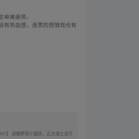
生审美疲劳。
也没有热血感，连贯的感情戏也有
301】 迷糊萝莉小狐妖，正太道士没节