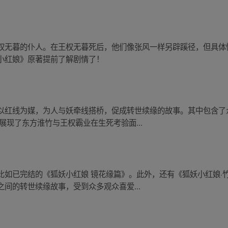
权无暮的仆人。在王权无暮死后，他们像张风一样另辟蹊径，但具体
小红娘》原著提前了解剧情了！
以红线为媒，为人与妖牵线搭桥，促成转世续缘的故事。其中包含了
展现了东方淮竹与王权霸业在生死考验面...
比如已完结的《狐妖小红娘 镜花缘篇》。此外，还有《狐妖小红娘·
间的转世续缘故事，受到众多观众喜爱...