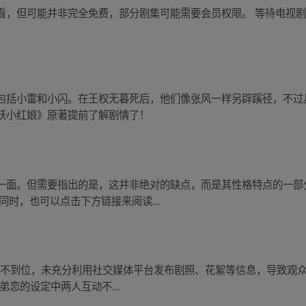
看，但可能并非完全免费，部分剧集可能需要会员权限。 等待电视
包括小雷和小闪。在王权无暮死后，他们像张风一样另辟蹊径，不过
妖小红娘》原著提前了解剧情了！
一面。但需要指出的是，这并非绝对的缺点，而是其性格特点的一部
同时，也可以点击下方链接来阅读...
宣发不到位，未充分利用社交媒体平台发布剧照、花絮等信息，导致观
姐弟恋的设定中两人互动不...