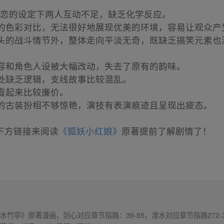
姐弟恋的设定下两人互动不足，缺乏化学反应。
明的色彩对比，无法很好地展现优美的环境，容易让观众产
开头的战斗情节外，整体走向平淡无奇，既缺乏搞笑元素
内容和角色人设被大幅改动，失去了原有的韵味。
相处缺乏逻辑，支线故事比较混乱。
段看起来比较廉价。
幂的古装扮相不够惊艳，演技有表演痕迹且呈现出疲态。
下方链接来阅读
《狐妖小红娘》
原著提前了解剧情了！
竹亭》原著漫画，剑心对应章节指路：39-85，淮水对应章节指路272-