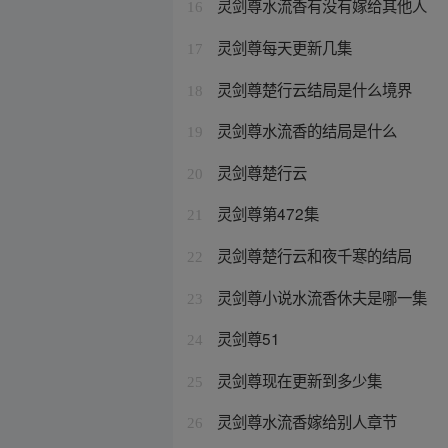
灵剑尊水流香有没有嫁给其他人
16
灵剑尊每天更新几集
17
灵剑尊楚行云结局是什么境界
18
灵剑尊水流香的结局是什么
19
灵剑尊楚行云
20
灵剑尊第472集
21
灵剑尊楚行云和夜千寒的结局
22
灵剑尊小说水流香休夫是哪一集
23
灵剑尊51
24
灵剑尊现在更新到多少集
25
灵剑尊水流香嫁给别人章节
26