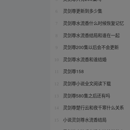
灵剑尊更新到多少集
6
灵剑尊水流香什么时候恢复记忆
7
灵剑尊水流香结局和谁在一起
8
灵剑尊200集以后会不会更新
9
灵剑尊水流香和谁结婚
10
灵剑尊158
11
灵剑尊小说全文阅读下载
12
灵剑尊580集之后还有吗
13
灵剑尊楚行云和夜千寒什么关系
14
小说灵剑尊水流香结局
15