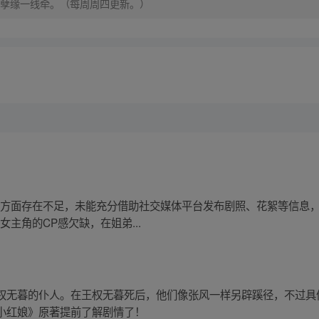
孽缘一线牵。（每周周四更新。）
宣发方面存在不足，未能充分借助社交媒体平台发布剧照、花絮等信息
女主角的CP感欠缺，在姐弟...
权无暮的仆人。在王权无暮死后，他们像张风一样另辟蹊径，不过具
小红娘》原著提前了解剧情了！