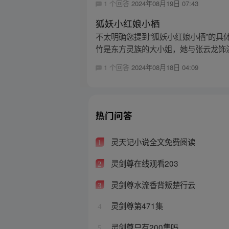
1 个回答
2024年08月19日 07:43
狐妖小红娘小栖
不太明确您提到“狐妖小红娘小栖”的
竹是东方灵族的大小姐，她与张云龙饰演
1 个回答
2024年08月18日 04:09
热门问答
灵天记小说全文免费阅读
1
灵剑尊在线观看203
2
灵剑尊水流香背叛楚行云
3
灵剑尊第471集
4
灵剑尊只有200集吗
5