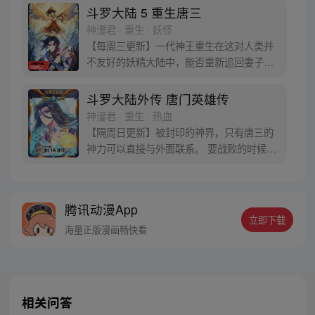
于是赶忙将其带回研究所进行孵化。蛋孵化
斗罗大陆 5 重生唐三
出来了，可孵出来的是一个婴儿，一个和人
神漫君 · 重生 · 妖怪
类一模一样的孩子；与此同时，联邦研究所
【每周三更新】一代神王重生在这对人类并
正在解冻一名银色长发女子，而一名蓝发青
不友好的妖精大陆中，能否重新追回妻子。
年则在海滨被人发现
千奇百怪的妖神变又会带给他怎样的重生之
路？尽在一代神王至情追妻之旅，斗罗大陆
斗罗大陆外传 唐门英雄传
第五部，重生唐三!
神漫君 · 重生 · 热血
【隔周日更新】被封印的神界，只有唐三的
神力可以直接与外面联系。 要战败的时候，
从遥远的斗罗大陆…神界，瞬间翻盘！ 众神
之战，谁与争锋？ 当主角光环碰到一起，谁
能更胜一筹？这是属于唐门的一场众神之
腾讯动漫App
战！
立即下载
海量正版漫画畅快看
相关问答