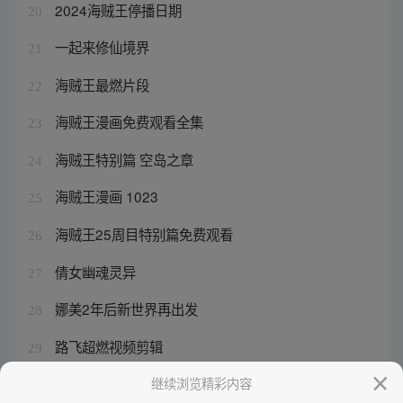
2024海贼王停播日期
20
一起来修仙境界
21
海贼王最燃片段
22
海贼王漫画免费观看全集
23
海贼王特别篇 空岛之章
24
海贼王漫画 1023
25
海贼王25周目特别篇免费观看
26
倩女幽魂灵异
27
娜美2年后新世界再出发
28
路飞超燃视频剪辑
29
海贼王特别篇什么时候出
继续浏览精彩内容
30