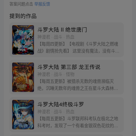
答案问题点击
举报反馈
提到的作品
斗罗大陆 II 绝世唐门
神漫君 · 战斗 · 热血
【每周四更新】【电视剧《斗罗大陆之燃魂
战》剧情抢先看】 这里没有魔法，没有斗
气，没有武术，却有武魂。 唐门创立万年之
后的斗罗大陆上，唐门式微，一代天骄霍雨
斗罗大陆 第三部 龙王传说
浩横空出世，一切的神奇都将一一展现。 唐
神漫君 · 战斗 · 怪物
门暗器能否重振雄风，唐门能否重现辉煌，
【每周五更新】被猎杀无数的魂兽濒临灭
一切尽绝世唐门！
绝，沉睡无数年的魂兽之王在星斗大森林最
后的净土苏醒，复仇之战暗云密布。当“废武
魂”遇上执着而顽强的少年唐舞麟，万众瞩目
斗罗大陆4终极斗罗
的武魂传奇将再次被书写。我们不期待奇
神漫君 · 战斗 · 热血
迹，但要给奇迹一个机会。
【每周五更新】斗罗联邦科考队在极北之地
科考时，发现了一个有着金银双色花纹的
蛋。他们探查后发现里面居然有生命迹象，