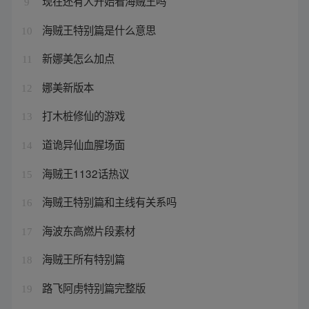
现在还有人开始看海贼王吗
9
海贼王特别篇是什么意思
10
新娜美怎么加点
11
娜美新版本
12
打木桩修仙的游戏
13
道诡异仙血腥场面
14
海贼王1132话热议
15
海贼王特别篇和主线有关系吗
16
海波东高燃片段素材
17
海贼王所有特别篇
18
路飞阿虏特别篇完整版
19