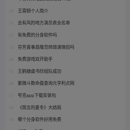
王霄颐个人简介
10
去有风的地方演员表全名单
11
有免费的分身软件吗
12
芬芳喜事昌隆范帅琦演情侣吗
13
免费游戏双开助手
14
王鹤棣虞书欣组队成功
15
紫微斗数命盘查询元亨利贞网
16
夸克app下载安装包
17
《简言的夏冬》大结局
18
哪个分身软件好用免费
19