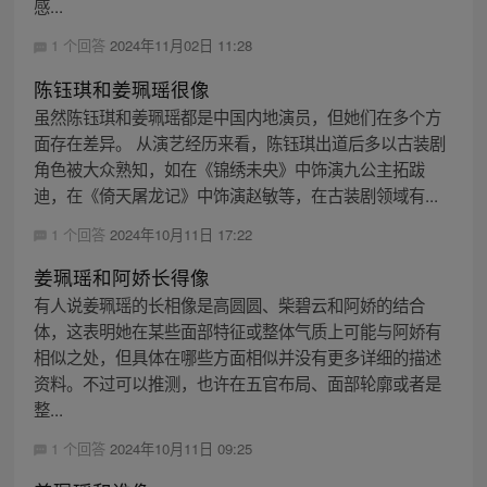
感...
1 个回答
2024年11月02日 11:28
陈钰琪和姜珮瑶很像
虽然陈钰琪和姜珮瑶都是中国内地演员，但她们在多个方
面存在差异。 从演艺经历来看，陈钰琪出道后多以古装剧
角色被大众熟知，如在《锦绣未央》中饰演九公主拓跋
迪，在《倚天屠龙记》中饰演赵敏等，在古装剧领域有...
1 个回答
2024年10月11日 17:22
姜珮瑶和阿娇长得像
有人说姜珮瑶的长相像是高圆圆、柴碧云和阿娇的结合
体，这表明她在某些面部特征或整体气质上可能与阿娇有
相似之处，但具体在哪些方面相似并没有更多详细的描述
资料。不过可以推测，也许在五官布局、面部轮廓或者是
整...
1 个回答
2024年10月11日 09:25