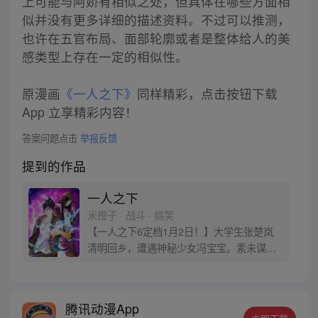
上可能与阿娇有相似之处，但具体在哪些方面相
似并没有更多详细的描述资料。不过可以推测，
也许在五官布局、面部轮廓或者是整体给人的美
感类型上存在一定的相似性。
原漫画
《一人之下》
同样精彩，点击按钮下载
App 立享精彩内容！
答案问题点击
举报反馈
提到的作品
一人之下
米橙子 · 战斗 · 搞笑
【一人之下6定档1月2日！】大学生张楚岚
清明回乡，遭遇神秘少女冯宝宝。素未谋面
的冯宝宝却对张楚岚异常熟悉，并将其带去
自己打工的快递公司。为了帮冯宝宝寻找她
的身世，也为了查清自己与爷爷身上的秘
腾讯动漫App
密，张楚岚的生活被彻底颠覆，与冯宝宝一