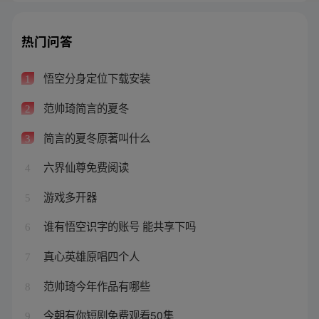
热门问答
悟空分身定位下载安装
1
范帅琦简言的夏冬
2
简言的夏冬原著叫什么
3
六界仙尊免费阅读
4
游戏多开器
5
谁有悟空识字的账号 能共享下吗
6
真心英雄原唱四个人
7
范帅琦今年作品有哪些
8
今朝有你短剧免费观看50集
9