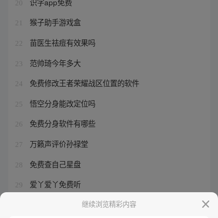
识字app免费
20
猴子助手游戏盒
21
苗医生祛痘有效果吗
22
范帅琦今年多大
23
免费修改王者荣耀战区位置的软件
24
悟空分身能改定位吗
25
免费分身软件有哪些
26
万籁声评价孙禄堂
27
免费查自己星盘
28
爱丫爱丫免费听
29
姜率a演员
继续浏览精彩内容
30