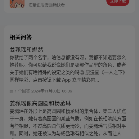
立即下载
同踏上“异人”之旅。
海量正版漫画畅快看
相关问答
姜珮瑶和娜然
你就给了两个名字，啥信息都没有呀，我都不知道要怎么
推荐呢。你可以给我说说她们是哪部作品里的角色，或者
关于她们有啥特殊的设定之类的吗🧐 原漫画《一人之下》
同样精彩，点击按钮下载 App 立享精彩内...
1 个回答
2024年11月03日 06:36
姜珮瑶像高圆圆和杨丞琳
姜珮瑶在外形上是高圆圆和杨丞琳的集合体，集二人优点
于一身。她有着高圆圆的某些气质，例如在长相清纯方面
有些相似，不过高圆圆气质更清冷，而姜珮瑶气质相对平
和。同时，她还被认为与杨丞琳有相似之处，从而让人