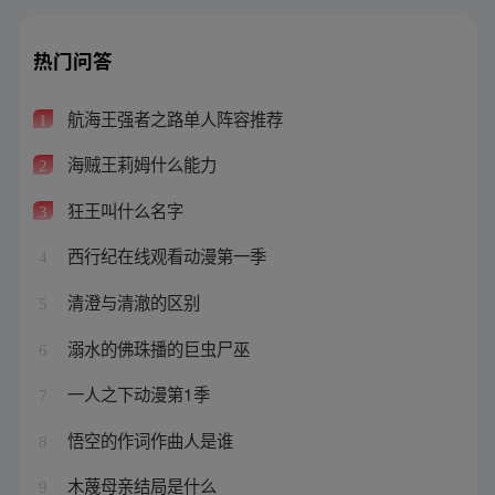
热门问答
航海王强者之路单人阵容推荐
1
海贼王莉姆什么能力
2
狂王叫什么名字
3
西行纪在线观看动漫第一季
4
清澄与清澈的区别
5
溺水的佛珠播的巨虫尸巫
6
一人之下动漫第1季
7
悟空的作词作曲人是谁
8
木蔑母亲结局是什么
9