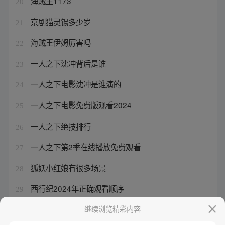
海贼王1173
20
京剧猫灵锡多少岁
21
海贼王伊姆厉害吗
22
一人之下沈冲背后是谁
23
一人之下电影沈冲是谁演的
24
一人之下电影免费版观看2024
25
一人之下绝技排行
26
一人之下第2季在线播放免费观看
27
狐妖小红娘有很多场景
28
西行纪2024年正确观看顺序
29
小说王权
继续浏览精彩内容
30