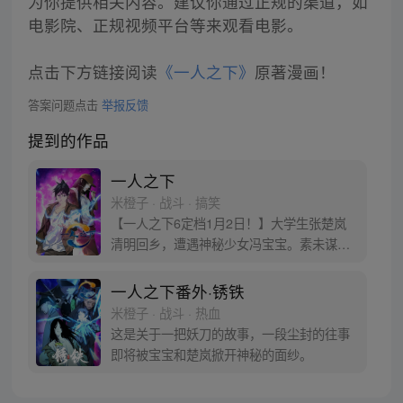
为你提供相关内容。建议你通过正规的渠道，如
电影院、正规视频平台等来观看电影。
点击下方链接阅读
《一人之下》
原著漫画！
答案问题点击
举报反馈
提到的作品
一人之下
米橙子 · 战斗 · 搞笑
【一人之下6定档1月2日！】大学生张楚岚
清明回乡，遭遇神秘少女冯宝宝。素未谋面
的冯宝宝却对张楚岚异常熟悉，并将其带去
自己打工的快递公司。为了帮冯宝宝寻找她
一人之下番外·锈铁
的身世，也为了查清自己与爷爷身上的秘
米橙子 · 战斗 · 热血
密，张楚岚的生活被彻底颠覆，与冯宝宝一
这是关于一把妖刀的故事，一段尘封的往事
同踏上“异人”之旅。
即将被宝宝和楚岚掀开神秘的面纱。