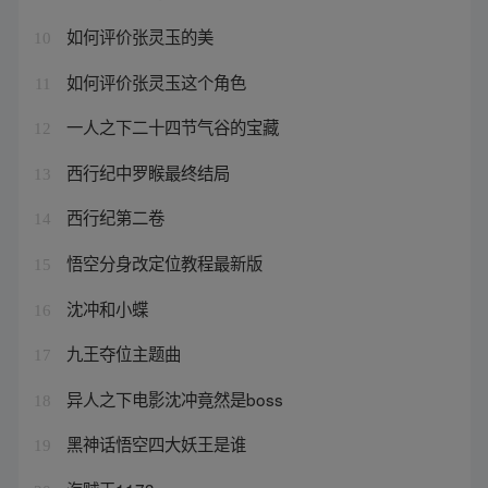
如何评价张灵玉的美
10
如何评价张灵玉这个角色
11
一人之下二十四节气谷的宝藏
12
西行纪中罗睺最终结局
13
西行纪第二卷
14
悟空分身改定位教程最新版
15
沈冲和小蝶
16
九王夺位主题曲
17
异人之下电影沈冲竟然是boss
18
黑神话悟空四大妖王是谁
19