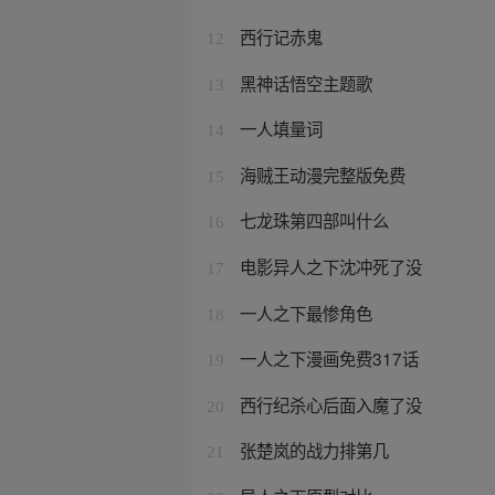
西行记赤鬼
12
黑神话悟空主题歌
13
一人填量词
14
海贼王动漫完整版免费
15
七龙珠第四部叫什么
16
电影异人之下沈冲死了没
17
一人之下最惨角色
18
一人之下漫画免费317话
19
西行纪杀心后面入魔了没
20
张楚岚的战力排第几
21