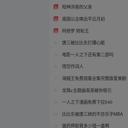
阳神洪易的父亲
1
南国公主唤出平丘月初
2
阿修罗 转轮王
3
唐三被比比东打爆心脏
4
电影一人之下还有第二部吗
5
悟空作词人
6
海贼王免费观看全集完整版爱美剧
7
龙珠z主题曲渐渐被你吸引
8
一人之下漫画免费下拉540
9
比比东被唐三统的不亦乐乎MBA
10
铍药师软膏多少钱一盒啊
11