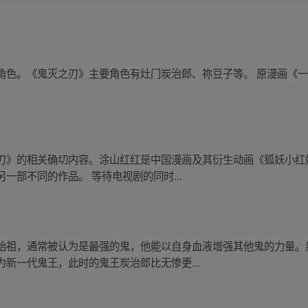
色。《鬼灭之刃》主要角色有灶门炭治郎、祢豆子等。 原漫画《一人
刃》的相关确切内容。涂山红红是中国漫画及其衍生动画《狐妖小红
一部不同的作品。 等待电视剧的同时...
始祖，通常被认为是最强的鬼，他能以自身血液增强其他鬼的力量。
新一代鬼王，此时的鬼王炭治郎比无惨更...