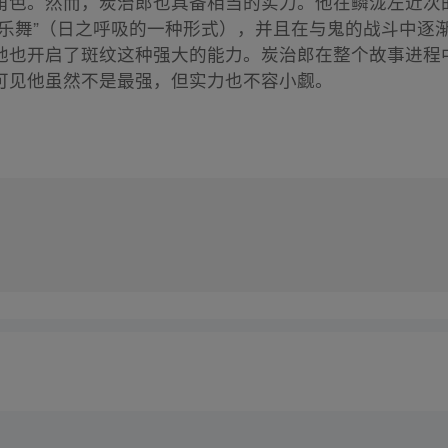
角色。然而，炭治郎也具备相当的实力。他在鳞泷左近次
神乐舞”（日之呼吸的一种形式），并且在与鬼的战斗中逐
他也开启了斑纹这种强大的能力。炭治郎在整个故事进程
可见他虽然不是最强，但实力也不容小觑。