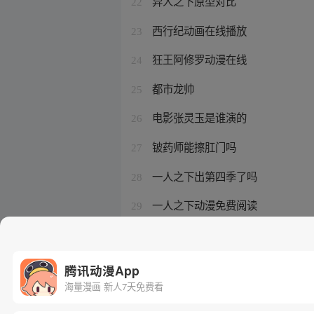
异人之下原型对比
22
西行纪动画在线播放
23
狂王阿修罗动漫在线
24
都市龙帅
25
电影张灵玉是谁演的
26
铍药师能擦肛门吗
27
一人之下出第四季了吗
28
一人之下动漫免费阅读
29
神明灵厉害吗
30
腾讯动漫App
海量漫画 新人7天免费看