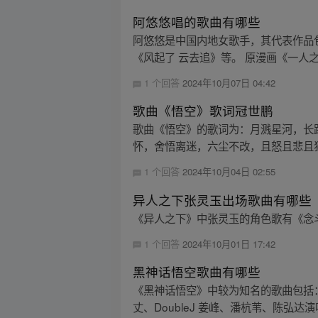
阿悠悠唱的歌曲有哪些
阿悠悠是中国内地女歌手，其代表作品
《风起了 云去追》等。 原漫画《一人之下
1 个回答
2024年10月07日 04:42
歌曲《悟空》歌词冠世鹏
歌曲《悟空》的歌词为：月溅星河，长
怀，舍悟离迷，六尘不改，且怒且悲且狂
1 个回答
2024年10月04日 02:55
异人之下张灵玉出场歌曲有哪些
《异人之下》中张灵玉的角色歌有《念斗章 
1 个回答
2024年10月01日 17:42
黑神话悟空歌曲有哪些
《黑神话悟空》中较为知名的歌曲包括：《
丈、DoubleJ 姜峰、潘杭苇、陈弘达