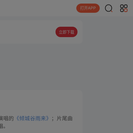
打开APP
立即下载
演唱的
《倾城谷雨来》
；片尾曲
唱。