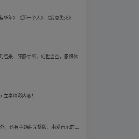
若华年》《那一个人》《寂寞失火》
到后来，肝肠寸断，幻世当空，恩怨休
pp 立享精彩内容！
》。此外，还有主题曲完整版，由爱音乐的三