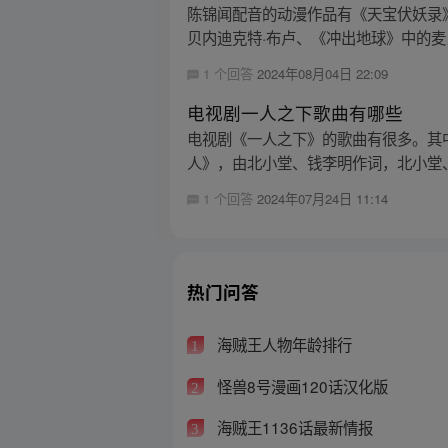
陈锦闻配音的动漫作品有《天宝伏妖录
贝内迪克特·布卢、《冲出地球》中的麦当
1 个回答
2024年08月04日 22:09
电视剧一人之下歌曲有哪些
电视剧《一人之下》的歌曲有很多。其
人》，由北小堂、钱李明作词，北小堂、
1 个回答
2024年07月24日 11:14
热门问答
海贼王人物年龄排行
1
怪兽8号漫画120话汉化版
2
海贼王1136话最新情报
3