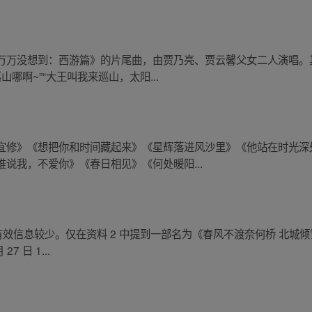
万万没想到：西游篇》的片尾曲，由贾乃亮、贾云馨父女二人演唱。
哪啊~”“大王叫我来巡山，太阳...
宜修》《想把你和时间藏起来》《星辉落进风沙里》《他站在时光深
说我，不爱你》《春日相见》《何处暖阳...
有效信息较少。仅在资料 2 中提到一部名为《春风不渡奈何桥 北城
7 日 1...