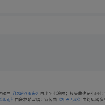
主题曲
《倾城谷雨来》
由小阿七演唱；片头曲也是小阿七
《恋雨》
由段林希演唱；宣传曲
《相思无迹》
由刘凤瑶演