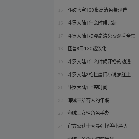
斗破苍穹130集高清免费观看
15
斗罗大陆1什么时候完结
16
斗罗大陆1动漫高清免费观看全集
17
怪兽8号120话汉化
18
斗罗大陆1什么时候开播的动漫
19
斗罗大陆2绝世唐门小说梦红尘
20
斗罗大陆1上架时间
21
海贼王所有人的年龄
22
海贼王女性角色手办
23
官方公认十大最强怪兽小金人
24
海贼王各个人物的年龄