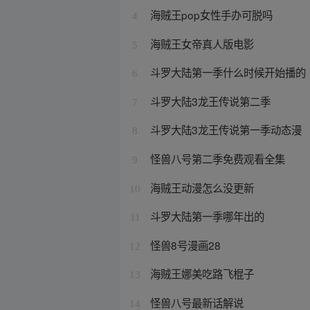
海贼王pop女性手办可脱吗
4
海贼王女帝真人版电影
5
斗罗大陆第一季什么时候开始播的
6
斗罗大陆3龙王传说第二季
7
斗罗大陆3龙王传说第一季动态漫
8
怪兽八号第二季免费观看全集
9
海贼王动漫怎么没更新
10
斗罗大陆第一季哪年出的
11
怪兽8号漫画28
12
海贼王娜美吃路飞棍子
13
怪兽八号最新话解说
14