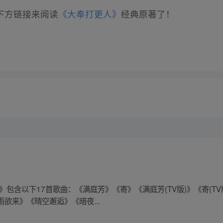
下方链接来阅读
《大奉打更人》
经典原著了！
》包含以下17首歌曲：《满庭芳》《寄》《满庭芳(TV版)》《寄(T
欲来》《晴空邂逅》《暗夜...