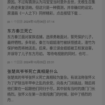
原因。不过有猜测认为冯宝宝当时意外去世，无根生召集
八奇迹来复活她。但这只是一种猜测，并非确切的设定。
原漫画《一人之下》同样精彩，点击按钮下载 ...
1 个回答
2024年10月06日 07:14
东方秦兰死亡
东方秦兰面对家族追捕，选择勇敢面对，誓死保护儿子，
最终牺牲。多年前，秦兰与姐姐淮竹被妖怪掳走，淮竹为
保护她而将她送走。后来，秦兰误会姐姐被王权家迫害，
并误导了儿子东方月初。 等待电视剧的同时，也可...
1 个回答
2024年10月05日 23:31
张楚岚爷爷死亡真相是什么
张楚岚的爷爷张怀义死亡真相较为复杂。有说法称张怀义
为了铲除当年甲申之乱的余党，向各大门派挑战，随后将
他们聚在一起跟他们同归于尽，其中就有当时的唐门门长
杨烈。张怀义在第一次夜闯唐门的时候，就中了杨烈的
丹...