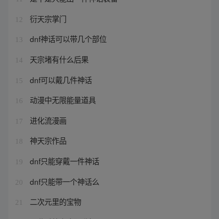
衍天宗掌门
12
dnf神话可以带几个部位
13
天宗堵有什么后果
14
dnf可以戴几件神话
15
动漫中无限能量道具
16
进化流漫画
17
神天宗作品
18
dnf只能穿戴一件神话
19
dnf只能带一个神话么
20
二次元里的宝物
21