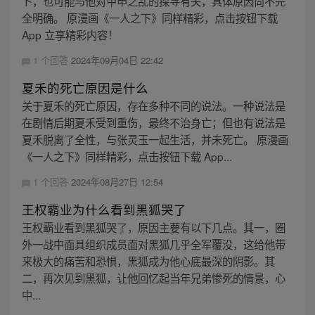
卜，也可能与他对甲申之乱的探寻有关，具体原因尚不完
全明确。 原漫画《一人之下》同样精彩，点击按钮下载
App 立享精彩内容！
1 个回答
2024年09月04日 22:42
夏禾的死亡原因是什么
关于夏禾的死亡原因，存在多种不同的说法。一种说法是
在剧情后期夏禾受到重伤，最终不治身亡；但也有说法是
夏禾脱离了全性，与张灵玉一起生活，并未死亡。 原漫画
《一人之下》同样精彩，点击按钮下载 App...
1 个回答
2024年08月27日 12:54
王权霸业为什么看到黑狐哭了
王权霸业看到黑狐哭了，原因主要有以下几点。其一，圈
外一战中面具组织成员面对黑狐几乎全军覆没，这给他带
来极大的痛苦和恐惧，黑狐成为他心底最深的阴影。其
二，再次见到黑狐，让他回忆起当年兄弟惨死的情景，心
中...