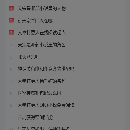
天宗是哪部小说里的人物
1
衍天宗掌门人在哪
2
大奉打更人在线阅读起点
3
天宗是哪部小说里的角色
4
北天药宗吧
5
神话装备能和任意套装搭配吗
6
大奉打更人杨千嬅的名句
7
时空神域礼包码怎么用
8
大奉打更人网页小说免费阅读
9
开局获得空间异能
10
是不是只能出一件神话装备
11