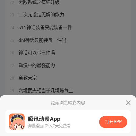
无敌系统之疯狂升级
22
二次元设定无解的能力
23
s11神话装备只能装备一件
24
dnf神话只能装备一件吗
25
神话可以带三件吗
26
动漫中的最强能力
27
道教天宗
28
六境武夫相当于几境炼气士
29
我有神级buff
继续浏览精彩内容
30
腾讯动漫App
打开APP
海量漫画 新人7天免费看
腾讯漫画
起点读书
QQ阅读