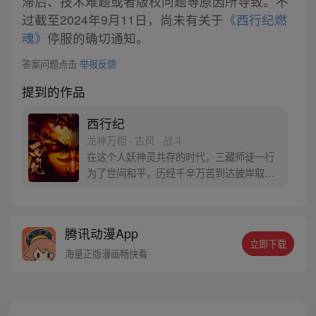
滞后、技术难题或者版权问题等原因所导致。不
过截至2024年9月11日，尚未有关于
《西行纪燃
魂》
停服的确切通知。
答案问题点击
举报反馈
提到的作品
西行纪
龙神万相 · 古风 · 战斗
在这个人妖神灵共存的时代，三藏师徒一行
为了世间和平，历经千辛万苦到达彼岸取
得“永恒之火”拯救苍生，可世间并没有因此
变得美好….随着阴谋慢慢揭露，暗魂四起,
为了让“永恒之火”重新归位，小狼妖白狼不
腾讯动漫App
辞万难，找到唐三藏大法师，和他一起重新
立即下载
寻回徒弟们，组成全新“西行小队”，再度踏
海量正版漫画畅快看
上西行之旅……