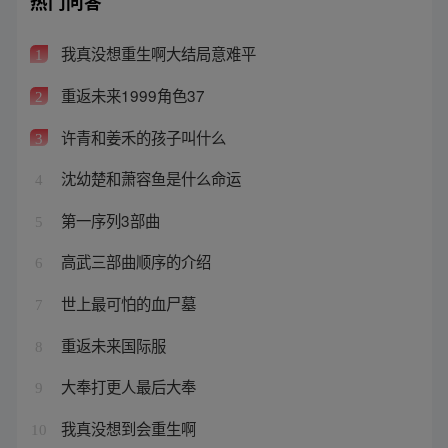
热门问答
我真没想重生啊大结局意难平
1
重返未来1999角色37
2
许青和姜禾的孩子叫什么
3
沈幼楚和萧容鱼是什么命运
4
第一序列3部曲
5
高武三部曲顺序的介绍
6
世上最可怕的血尸墓
7
重返未来国际服
8
大奉打更人最后大奉
9
我真没想到会重生啊
10