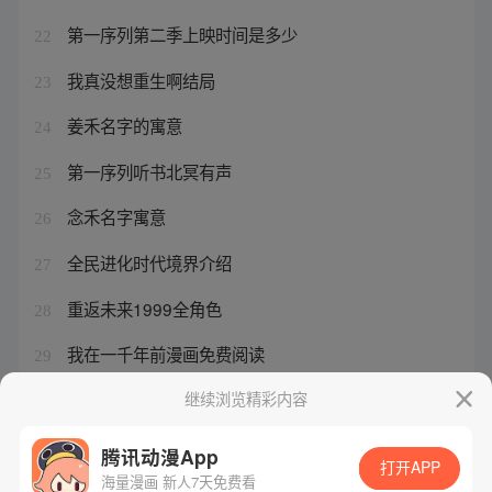
第一序列第二季上映时间是多少
22
我真没想重生啊结局
23
姜禾名字的寓意
24
第一序列听书北冥有声
25
念禾名字寓意
26
全民进化时代境界介绍
27
重返未来1999全角色
28
我在一千年前漫画免费阅读
29
大奉打更人地名
继续浏览精彩内容
30
腾讯动漫App
打开APP
海量漫画 新人7天免费看