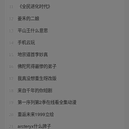
《全民进化时代》
11
姜禾的二娘
12
平山王什么意思
13
手机云玩
14
地宗道首李妙真
15
佛陀死得最惨的弟子
16
我真没想重生呀改版
17
来自千年的你短剧
18
第一序列第2季在线看全集动漫
19
重返未来1999立绘
20
arcteryx什么牌子
21