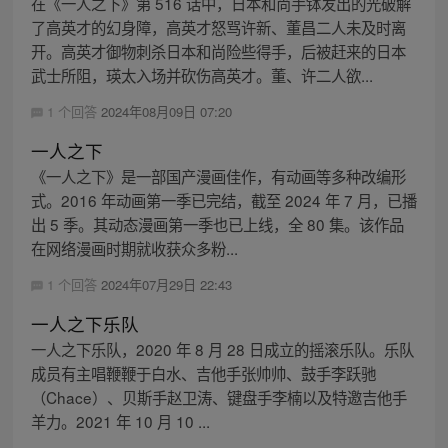
在《一人之下》第 516 话中，日本和尚手钵发出的光破解
了高英才的幻身障，高英才怒骂许新、董昌二人未及时离
开。高英才御物刺杀日本和尚险些得手，后被赶来的日本
武士所阻，瑛太入场并砍伤高英才。董、许二人欲...
1 个回答
2024年08月09日 07:20
一人之下
《一人之下》是一部国产漫画佳作，有动画等多种改编形
式。2016 年动画第一季已完结，截至 2024 年 7 月，已播
出 5 季。其动态漫画第一季也已上线，全 80 集。该作品
在网络漫画时期就收获众多粉...
1 个回答
2024年07月29日 22:43
一人之下乐队
一人之下乐队，2020 年 8 月 28 日成立的摇滚乐队。乐队
成员有主唱鞭鞭于白水、吉他手张帅帅、鼓手李跃驰
（Chace）、贝斯手赵卫涛、键盘手李楠以及特邀吉他手
羊力。2021 年 10 月 10 ...