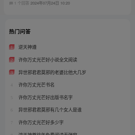
1 个回答
2024年07月24日 10:20
热门问答
逆天神遵
1
许你万丈光芒好小说全文阅读
2
异世邪君君莫邪的老婆比他大几岁
3
许你万丈光芒书名
4
许你万丈光芒好出版书名字
5
异世邪君君莫邪有几个女人是谁
6
许你万丈光芒好多少字
7
鸿天神尊徐年免费阅读无弹窗