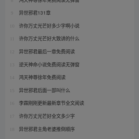
8
异世邪君131章
9
许你万丈光芒好多少字啊小说
10
许你万丈光芒好大致讲的什么
11
异世邪君最后一章免费阅读
12
逆天神命小说免费阅读无弹窗
13
鸿天神尊徐年免费阅读
14
异世邪君后面一部叫什么
15
李霖刚刚更新最新章节全文阅读
16
许你万丈光芒好全文多少字
17
异世邪君主角老婆推倒顺序
18