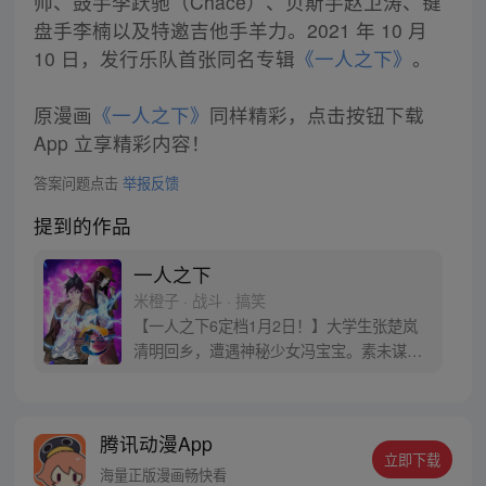
帅、鼓手李跃驰（Chace）、贝斯手赵卫涛、键
盘手李楠以及特邀吉他手羊力。2021 年 10 月
10 日，发行乐队首张同名专辑
《一人之下》
。
原漫画
《一人之下》
同样精彩，点击按钮下载
App 立享精彩内容！
答案问题点击
举报反馈
提到的作品
一人之下
米橙子 · 战斗 · 搞笑
【一人之下6定档1月2日！】大学生张楚岚
清明回乡，遭遇神秘少女冯宝宝。素未谋面
的冯宝宝却对张楚岚异常熟悉，并将其带去
自己打工的快递公司。为了帮冯宝宝寻找她
的身世，也为了查清自己与爷爷身上的秘
腾讯动漫App
密，张楚岚的生活被彻底颠覆，与冯宝宝一
立即下载
同踏上“异人”之旅。
海量正版漫画畅快看