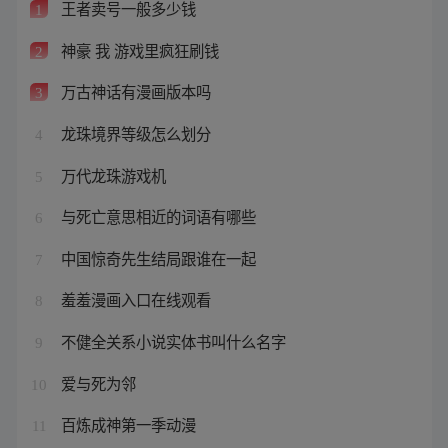
王者卖号一般多少钱
1
神豪 我 游戏里疯狂刷钱
2
万古神话有漫画版本吗
3
龙珠境界等级怎么划分
4
万代龙珠游戏机
5
与死亡意思相近的词语有哪些
6
中国惊奇先生结局跟谁在一起
7
羞羞漫画入口在线观看
8
不健全关系小说实体书叫什么名字
9
爱与死为邻
10
百炼成神第一季动漫
11