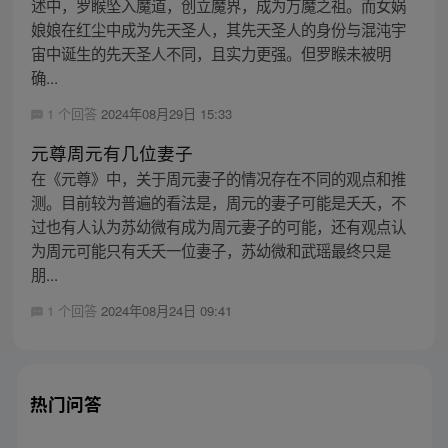
述中，罗睺坠入魔道，创立魔界，成为万魔之祖。而女娲
娘娘在红尘中成为先天圣人，其先天圣人的身份与混沌宇
宙中诞生的先天圣人不同，且实力更强。但罗睺未被明
确...
1 个回答
2024年08月29日 15:33
元尊周元有几位妻子
在《元尊》中，关于周元妻子的情况存在不同的观点和推
测。目前较为普遍的看法是，周元的妻子可能是夭夭，不
过也有人认为苏幼微有成为周元妻子的可能，还有观点认
为周元可能只有夭夭一位妻子，苏幼微和武瑶最终只是
朋...
1 个回答
2024年08月24日 09:41
热门问答