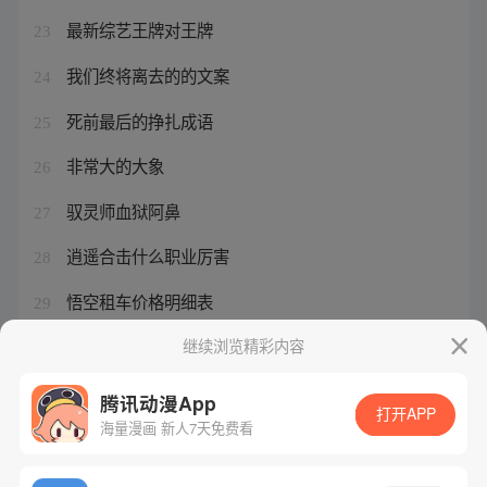
最新综艺王牌对王牌
23
我们终将离去的的文案
24
死前最后的挣扎成语
25
非常大的大象
26
驭灵师血狱阿鼻
27
逍遥合击什么职业厉害
28
悟空租车价格明细表
29
赤铁之心往哪里看
继续浏览精彩内容
30
腾讯动漫App
打开APP
海量漫画 新人7天免费看
腾讯漫画
起点读书
QQ阅读