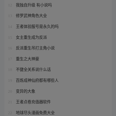
我独自升级 有小说吗
12
修罗武神角色大全
13
王者体验服号是永久的吗
14
女主重生成为反派
15
反派重生吊打主角小说
16
重生之大神豪
17
不健全关系说什么话
18
百炼成神仙府都有哪些人
19
变异的大象
20
王者点卷充值器软件
21
地球尽头漫画免费大全
22