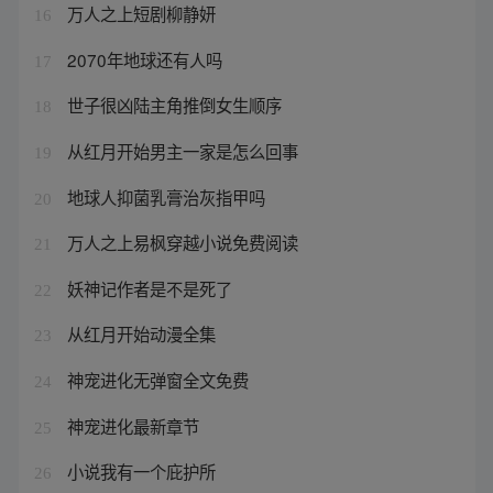
万人之上短剧柳静妍
16
2070年地球还有人吗
17
世子很凶陆主角推倒女生顺序
18
从红月开始男主一家是怎么回事
19
地球人抑菌乳膏治灰指甲吗
20
万人之上易枫穿越小说免费阅读
21
妖神记作者是不是死了
22
从红月开始动漫全集
23
神宠进化无弹窗全文免费
24
神宠进化最新章节
25
小说我有一个庇护所
26