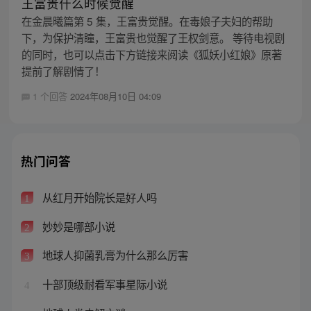
王富贵什么时候觉醒
在金晨曦篇第 5 集，王富贵觉醒。在毒娘子夫妇的帮助
下，为保护清瞳，王富贵也觉醒了王权剑意。 等待电视剧
的同时，也可以点击下方链接来阅读《狐妖小红娘》原著
提前了解剧情了！
1 个回答
2024年08月10日 04:09
热门问答
从红月开始院长是好人吗
1
妙妙是哪部小说
2
地球人抑菌乳膏为什么那么厉害
3
十部顶级耐看军事星际小说
4