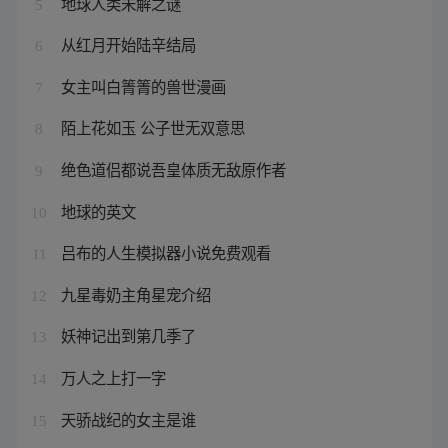
地球人类未解之谜
5
从红月开始陆辛结局
6
女主叫白箐箐的兽世漫画
7
陌上花如玉 公子世无双意思
8
绝色道侣都说吾皇体质无敌原作者
9
地球的英文
10
吕布的人生模拟器小说免费观看
11
九星毒奶主角星宠介绍
12
妖神记出到第几季了
13
万人之上打一字
14
天骄战纪的女主是谁
15