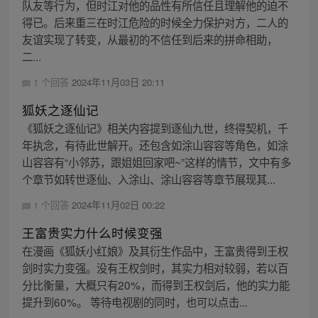
队友等行为，但时江对他的品性有所信任且理解他的迫不
得已。后来重三在时江危险的时候全力保护对方，二人的
友谊实现了转变，从最初的不信任到后来的拼命相助，
二...
1 个回答
2024年11月03日 20:11
狐妖之逐仙记
《狐妖之逐仙记》相关内容提到逐仙九世，终得契机，千
年执念，有待此世解开。还包含如涂山容容等角色，如涂
山容容有“小邻苏，跟姐姐回家吧~”这样的情节，文中有多
个章节如转世逐仙、入涂山、涂山容容等章节展现其...
1 个回答
2024年11月02日 00:22
王富贵实力什么时候变强
在漫画《狐妖小红娘》及其衍生作品中，王富贵得到王权
剑时实力变强。没有王权剑时，其实力相对较弱，若以百
分比衡量，大概只有20%，而得到王权剑后，他的实力能
提升到60%。 等待电视剧的同时，也可以点击...