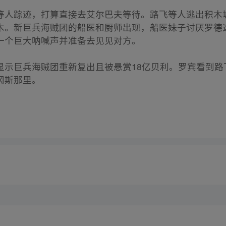
等人踪迹，打算直接去艾尔巴夫等待。路飞等人逃出积木
木。新巨兵海贼团的船医和厨师出现，船医妹子讨厌罗德
一个巨大呐喊声并准备去见见对方。
显示巨兵海贼团重新复出且被悬赏18亿贝利。罗宾看到路
冈斯那里。