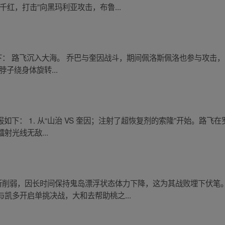
红，打击”向黑玛利亚攻击，布鲁...
如下： 路飞沉入大海。 乔巴与奎因战斗，期间佩洛斯佩洛也参与攻击，
的脖子绕身体旋转...
报如下： 1. 从“山治 VS 奎因；注射了超恢复剂的索隆”开始。路飞在
射光线无敌...
有所削弱，因长时间保持鬼岛漂浮状态体力下降，这为其战败埋下伏
凯多开启单挑决战，大和去帮助桃之...