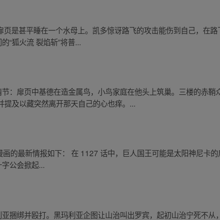
括：扉页是甚平睡在一个水母上。凯多惊讶路飞的攻击能伤到自己，在路
“狐火流 裂焰斩”将普...
要情节：扉页中基德在造金属鸟，小鸟家庭在他头上筑巢。三楼的赤鞘
提及以藏突然离开那天自己的心也痒。...
海贼王漫画的最新情报如下： 在 1127 话中，巨人国王可能是太阳神尼卡
公会掀起...
玛利亚捆绑并殴打。黑玛利亚企图让山治叫出罗宾，起初山治宁死不