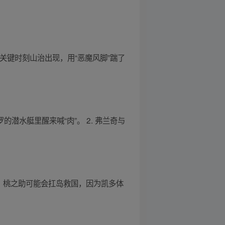
关键时刻山治出现，用“恶魔风脚”踹了
罗的潜水艇里醒来喊“肉”。 2. 弗兰奇与
笔。桃之助可能会扛岛救国，因为凯多体