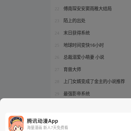
傅南琛安安窦雨稚大结局
22
陌上的出处
23
末日获得系统
24
地球时间变快16小时
25
总裁溺爱小萌妻 小说
26
育兽大师
27
上门女婿变成了金主的小说推荐
28
最强影帝系统
29
神秘复苏被改的大纲
30
腾讯动漫App
海量漫画 新人7天免费看