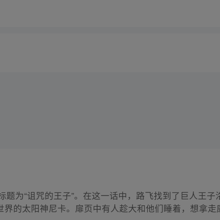
话标题为“诅咒的王子”。在这一话中，路飞找到了巨人王
世界的太阳神尼卡。扉页中有人趁大和他们睡着，想拿走