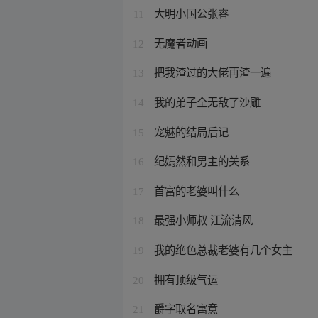
大明小国公张睿
11
无魔者动画
12
把我渣过的大佬再渣一遍
13
我的弟子全无敌了沙雕
14
宠魅的结局后记
15
纪嫣然和男主的关系
16
首富的老婆叫什么
17
最强小师叔 江流清风
18
我的绝色总裁老婆有几个女主
19
拥有顶级气运
20
爵字取名寓意
21