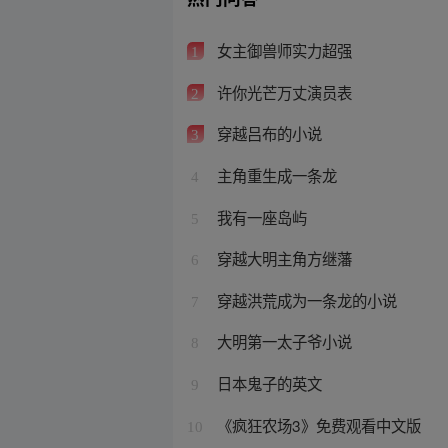
女主御兽师实力超强
1
许你光芒万丈演员表
2
穿越吕布的小说
3
主角重生成一条龙
4
我有一座岛屿
5
穿越大明主角方继藩
6
穿越洪荒成为一条龙的小说
7
大明第一太子爷小说
8
日本鬼子的英文
9
《疯狂农场3》免费观看中文版
10