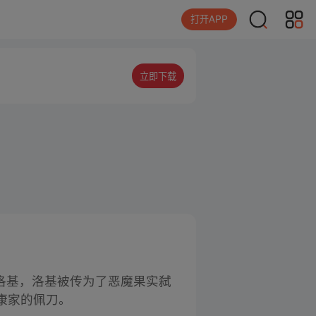
打开APP
立即下载
子洛基，洛基被传为了恶魔果实弑
康家的佩刀。