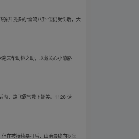
飞躲开凯多的“雷鸣八卦”但仍受伤后，大
众跑去帮助桃之助，以藏关心小菊胳
的后裔，路飞霸气救下娜美。1128 话
从，但在被持续暴打后，山治最终向罗宾