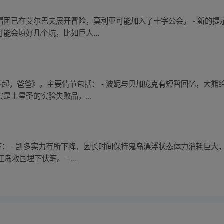
草帽团已在艾尔巴夫展开冒险，莫利亚可能加入了十字公会。 - 新的
可能会填好几个坑，比如巨人...
对不起，爸爸》。主要情节包括： - 波妮与贝加庞克有短暂回忆，大
实是土星圣的实验失败品，...
下： - 凯多实力有所下降，因长时间保持鬼岛漂浮状态体力消耗巨大，
国埋下伏笔。 - ...