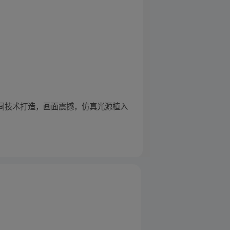
空间技术打造，画面震撼，仿真光源植入