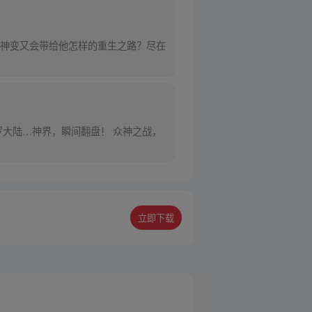
神变又会带给他怎样的重生之路？尽在
大陆…神界，瞬间翻盘！ 众神之战，
立即下载