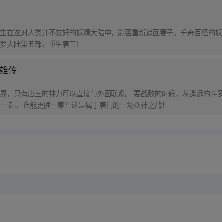
生在这对人类并不友好的妖精大陆中，能否重新追回妻子。千奇百怪的妖
罗大陆第五部，重生唐三!
英雄传
界，只有唐三的神力可以直接与外面联系。 要战败的时候，从遥远的斗罗
到一起，谁能更胜一筹？这是属于唐门的一场众神之战！