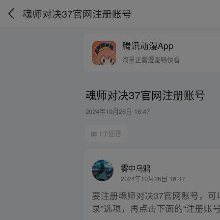
魂师对决37官网注册账号
腾讯动漫App
海量正版漫画畅快看
魂师对决37官网注册账号
2024年10月26日 16:47
1个回答
雾中乌鸦
2024年10月26日 16:47
要注册魂师对决37官网账号，可
录”选项，再点击下面的“注册账