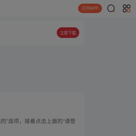
打开APP
立即下载
的”选项，接着点击上面的“请登