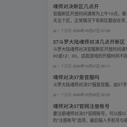
魂师对决新区几点开
官服新区开放时间通常为上午10点，
天五个区，正常情况下有新区都会在早上
1 个回答
2024年10月27日 07:26
37斗罗大陆魂师对决几点开新区
斗罗大陆魂师对决官服新区开放时间通
00或12：00，这款游戏的开服时间不
1 个回答
2024年10月27日 05:11
魂师对决37是官服吗
斗罗大陆魂师对决37服是官服，由37
1 个回答
2024年10月26日 22:33
魂师对决37官网注册账号
要注册魂师对决37官网账号，可以按以
的“注册账号”选项，最后输入手机号与