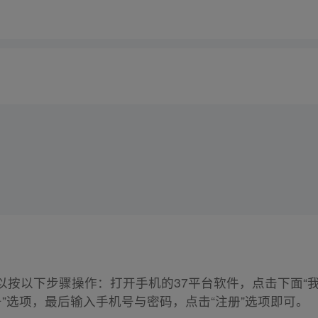
以按以下步骤操作：打开手机的37平台软件，点击下面“我
号”选项，最后输入手机号与密码，点击“注册”选项即可。