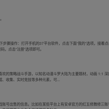
点。
下步骤操作：打开手机的37平台软件，点击下面“我的”选项，接着点
密码，点击“注册”选项即可。
欢的策略战斗手游，以知名动漫斗罗大陆为主要题材，动画 1:1 
、收集、实时竞技等多种元素，可...
账号出售的信息。比如在某些平台上有安卓官方的红五修舞修三账号出