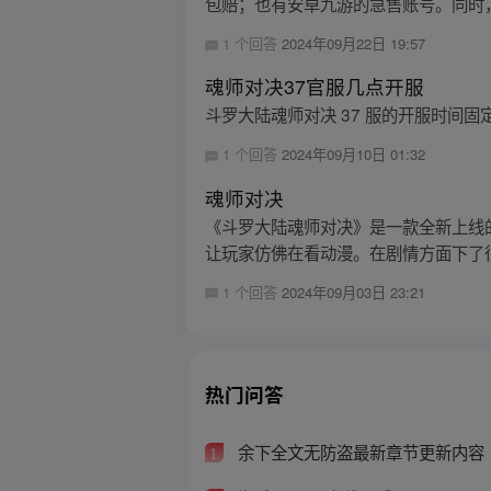
包赔；也有安卓九游的急售账号。同时，
1 个回答
2024年09月22日 19:57
魂师对决37官服几点开服
斗罗大陆魂师对决 37 服的开服时间固
1 个回答
2024年09月10日 01:32
魂师对决
《斗罗大陆魂师对决》是一款全新上线
让玩家仿佛在看动漫。在剧情方面下了很大
1 个回答
2024年09月03日 23:21
热门问答
余下全文无防盗最新章节更新内容
1