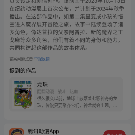
负责设定和剧情创作。该动画于2023年10月13日
在纽约动漫展上首次公布，并计划于2024年秋季
播出。在这部作品中，如第二集里变成小孩的悟
空进入魔界展开冒险之旅，故事中陆续登场了诸
多角色，像达普拉的父亲阿普拉、新的魔界之王
戈麻等众多角色，他们有着不同的身份和能力，
共同构建起这部作品的故事体系。
答案问题点击
举报反馈
提到的作品
龙珠
翻翻动漫 · 战斗 · 热血
很久很久以前，地球上散落着七颗神奇的龙
珠，传说只要聚齐它们，神龙就会出现，并
可以为人实现一个愿望。为了寻找龙珠，布
尔玛和孙悟空踏上了奇妙的寻珠之旅……
腾讯动漫App