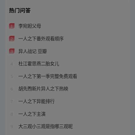
热门问答
李宛妲父母
1
一人之下番外观看顺序
2
异人战记 豆瓣
3
杜江霍思燕二胎女儿
4
一人之下第一季完整免费观看
5
胡先煦新片异人之下热映
6
一人之下异能排行
7
一人之下主演
8
大三观小三观是指哪三观呢
9