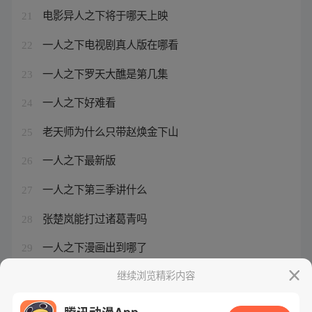
电影异人之下将于哪天上映
21
一人之下电视剧真人版在哪看
22
一人之下罗天大醮是第几集
23
一人之下好难看
24
老天师为什么只带赵焕金下山
25
一人之下最新版
26
一人之下第三季讲什么
27
张楚岚能打过诸葛青吗
28
一人之下漫画出到哪了
29
一人之下陆瑾被打哭
继续浏览精彩内容
30
腾讯动漫App