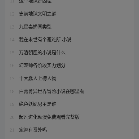
这个地球好凶猛
11
史前地球文明之谜
12
九星毒奶同类型
13
我在末世有个避难所 小说
14
万渣朝凰的小说是什么
15
幻宠师各阶段实力划分
16
十大蠢人上榜人物
17
白菁菁异世界冒险小说在哪里看
18
绝色妖妃男主是谁
19
超凡进化动漫免费观看完整版
20
宠魅有番外吗
21