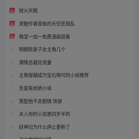
铳火天眼
1
宠魅作者是鱼的天空还是乱
2
萌宝一加一免费漫画观看
3
明朝败家子女主角几个
4
薄情总裁狂宠妻
5
主角穿越成为宝石萌可的小说推荐
6
吾皇有娇娇小说
7
男配他不走剧情 快穿
8
夫人你的小龙崽四岁半的
9
妖神记为什么停止更新了
10