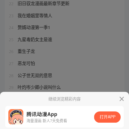
旧日驭龙漫画最新章节更新
22
我在婚姻里等情人
23
赘婿动漫第一季1
24
九星毒奶女主是谁
25
重生子龙
26
恶龙可怕
27
公子世无双的意思
28
叶灼岑少卿小说叫什么
29
转生成银龙王
继续浏览精彩内容
30
腾讯动漫App
打开APP
海量漫画 新人7天免费看