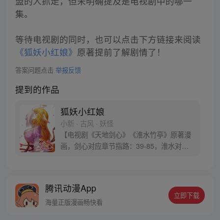
盟的人抓走，但未明确提及是电视剧中的哪一
集。
等待电视剧的同时，也可以点击下方链接来阅读
《狐妖小红娘》
原著提前了解剧情了！
答案问题点击
举报反馈
提到的作品
狐妖小红娘
小新 · 古风 · 妖怪
【电视剧《天地剑心》《淮水竹亭》原著漫
画，剑心对应章节指路：39-85，淮水对应
章节指路272-301】 迷糊萝莉小狐妖，正太
道士没节操。自古人妖生死恋，千载孽缘一
线牵。（每周周四更新。）
腾讯动漫App
立即下载
海量正版漫画畅快看