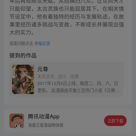
年后再现绝世天赋，从而横扫八荒，让世间天才
只能仰望，太古灵族也只能屈居其下。在相关情
节设定中，他有着独特的经历与发展轨迹，在故
事里经历诸多挑战与变故，不断成长并展现出强
大的实力。
答案问题点击
举报反馈
提到的作品
元尊
未天文化 · 战斗 · 逆袭
2017年12月5日上线，每周二、四、六、日
更新。 此漫画由天蚕土豆热门小说《元尊》
改编。少年执笔，龙蛇舞动；劈开乱世，点
亮苍穹。气掌乾坤的世界里，究竟是蟒雀吞
龙，还是圣龙崛起？！
腾讯动漫App
立即下载
海量正版漫画畅快看