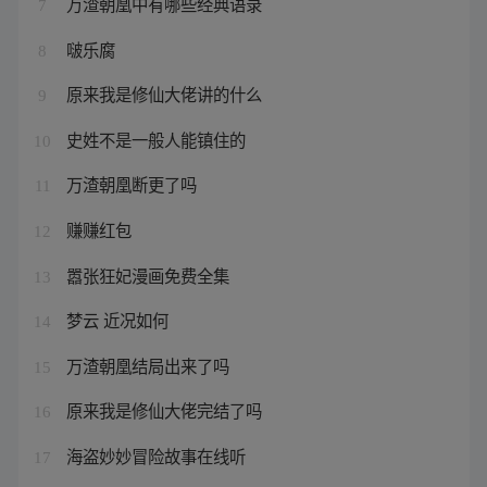
万渣朝凰中有哪些经典语录
7
啵乐腐
8
原来我是修仙大佬讲的什么
9
史姓不是一般人能镇住的
10
万渣朝凰断更了吗
11
赚赚红包
12
嚣张狂妃漫画免费全集
13
梦云 近况如何
14
万渣朝凰结局出来了吗
15
原来我是修仙大佬完结了吗
16
海盗妙妙冒险故事在线听
17