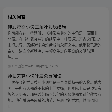
相关问答
神武帝尊小说主角叶北辰结局
你可能存在一些误解，《神武帝尊》的主角是叶辰而非叶
北辰。在《神武帝尊》的结局中，叶辰通过万古之门进入
永恒之界，历经诸多磨难后成为永恒之主。他重聚已逝的
亲友，建立全新秩序，带领众生走向更高的文明与辉
煌。...
1 个回答
2024年10月27日 19:55
神武天尊小说叶辰免费阅读
叶辰在《神武天尊》小说中是一个身份特殊的人物。他表
面上是所有人都瞧不起的上门女婿，但实际上却是顶尖家
族的大少爷，那些曾经瞧不起他的人最终都要对他敬畏有
加。他有着诛杀反贼的功劳，被册封神武君，然而也因
此...