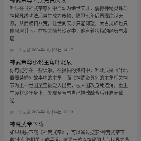
叶辰在《神武帝尊》中自幼为绝世天才，偶得神秘灵珠与
神秘凡级功法后自甘成为废物，隐忍七年后再现绝世天
赋，从而横扫八荒，让世间天才只能仰望，太古灵族也只
能屈居其下。在相关情节设定中，他有着独特的经历与发
展...
1 个回答
2024年10月26日 14:17
神武帝尊小说主角叶北辰
你可能存在一些误解。在提供的资料中，叶北辰是《叶北
辰周若妤》故事中的主角，而《神武帝尊》的主角相关情
节为上一世因至宝被爱人出卖，被人围攻身死道消，重生
在废材少年身上，发现至宝与自己神魂融合后开启无敌
逆...
1 个回答
2024年10月14日 13:13
神荒武帝下载
如果想要下载《神荒武帝》，可以通过搜索“神荒武帝下
载”来获取相关下载渠道。这是一款以神秘的大荒世界为背