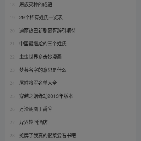
屠族灭种的成语
18
29个稀有姓氏一览表
19
迪丽热巴新剧慕胥辞引期待
20
中国最尴尬的三个姓氏
21
虫虫世界多奇妙漫画
22
梦芸名字的意思是什么
23
屠姓将军名单大全
24
穿越之姻缘劫2013年版本
25
万渣朝凰丁禹兮
26
异界轮回酒店
27
摊牌了我真的很菜爱看书吧
28