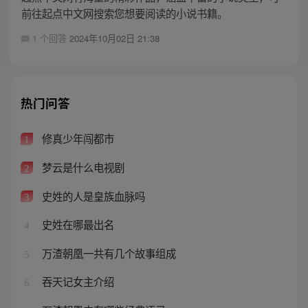
前往起点中文网搜索您想要阅读的小说书籍。
1 个回答
2024年10月02日 21:38
热门问答
修真少年闯都市
1
梦云是什么电视剧
2
史姓的人是皇族血脉吗
3
史姓在哪最出名
4
万渣朝凰一共有几个故事组成
5
吞天记女主介绍
6