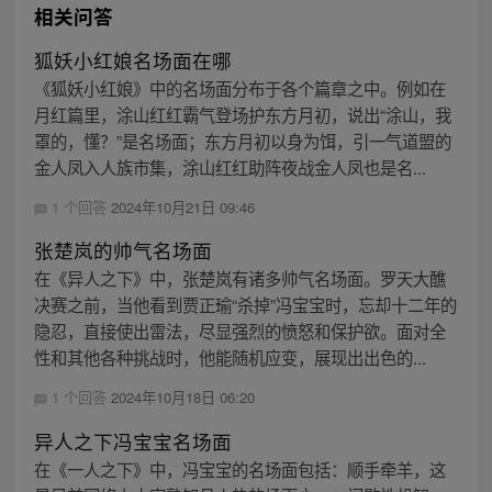
相关问答
狐妖小红娘名场面在哪
《狐妖小红娘》中的名场面分布于各个篇章之中。例如在
月红篇里，涂山红红霸气登场护东方月初，说出“涂山，我
罩的，懂？”是名场面；东方月初以身为饵，引一气道盟的
金人凤入人族市集，涂山红红助阵夜战金人凤也是名...
1 个回答
2024年10月21日 09:46
张楚岚的帅气名场面
在《异人之下》中，张楚岚有诸多帅气名场面。罗天大醮
决赛之前，当他看到贾正瑜“杀掉”冯宝宝时，忘却十二年的
隐忍，直接使出雷法，尽显强烈的愤怒和保护欲。面对全
性和其他各种挑战时，他能随机应变，展现出出色的...
1 个回答
2024年10月18日 06:20
异人之下冯宝宝名场面
在《一人之下》中，冯宝宝的名场面包括：顺手牵羊，这