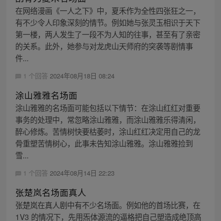
在网络漫画《一人之下》中，夏禾作为全性四张狂之一，
有不少令人印象深刻的情节。例如她与张灵玉相识于天下
第一楼，两人发生了一段不为人知的往事，甚至有了亲密
的关系。此外，她参与对龙虎山天师府的突袭等剧情事
件...
1 个回答
2024年08月18日 08:24
涂山雅雅名场面
涂山雅雅的名场面可能包括以下情节：在涂山红红对重要
事务的处理中，常忽略涂山雅雅，而涂山雅雅乐得清闲，
醉心修炼。苦情树快要枯萎时，涂山红红决定用自己的龙
骨重塑苦情树心，此事未告知涂山雅雅。涂山雅雅捡到
雪...
1 个回答
2024年08月14日 22:23
张楚岚名场面真人
张楚岚在真人剧中有不少名场面。例如他的首场比赛，在
1V3 的情况下，先用炁体源流的逼格把自己塑造成绝顶高