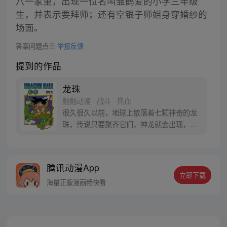
八一家里，出现一位名叫雏鹤爱的小学三年级
生，并表示要拜师；还有空银子师姐身穿婚纱的
场面。
答案问题点击
举报反馈
提到的作品
龙珠
翻翻动漫 · 战斗 · 热血
很久很久以前，地球上散落着七颗神奇的龙
珠，传说只要聚齐它们，神龙就会出现，并
可以为人实现一个愿望。为了寻找龙珠，布
尔玛和孙悟空踏上了奇妙的寻珠之旅……
腾讯动漫App
立即下载
海量正版漫画畅快看