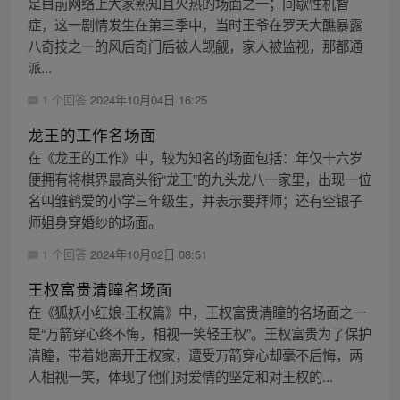
是目前网络上大家熟知且火热的场面之一；间歇性机智
症，这一剧情发生在第三季中，当时王爷在罗天大醮暴露
八奇技之一的风后奇门后被人觊觎，家人被监视，那都通
派...
1 个回答
2024年10月04日 16:25
龙王的工作名场面
在《龙王的工作》中，较为知名的场面包括：年仅十六岁
便拥有将棋界最高头衔“龙王”的九头龙八一家里，出现一位
名叫雏鹤爱的小学三年级生，并表示要拜师；还有空银子
师姐身穿婚纱的场面。
1 个回答
2024年10月02日 08:51
王权富贵清瞳名场面
在《狐妖小红娘·王权篇》中，王权富贵清瞳的名场面之一
是“万箭穿心终不悔，相视一笑轻王权”。王权富贵为了保护
清瞳，带着她离开王权家，遭受万箭穿心却毫不后悔，两
人相视一笑，体现了他们对爱情的坚定和对王权的...