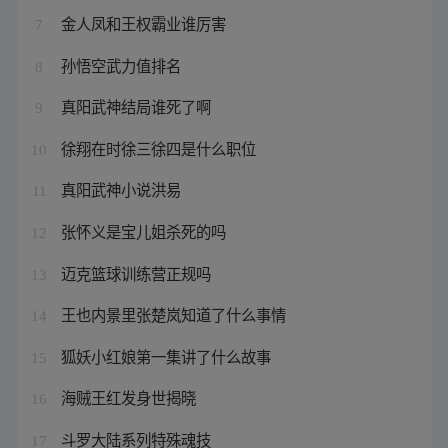
金人凤和王权霸业谁厉害
7
孙悟空武力值排名
8
真阳武神结局谁死了啊
9
徐翔在时徐三徐四是什么职位
10
真阳武神小说洪易
11
张怀义是宝儿姐杀死的吗
12
迈克篮球训练营正规吗
13
王也内景里张楚岚知道了什么事情
14
狐妖小红娘第一集讲了什么故事
15
海贼王红发身世揭晓
16
斗罗大陆系列特殊魂技
17