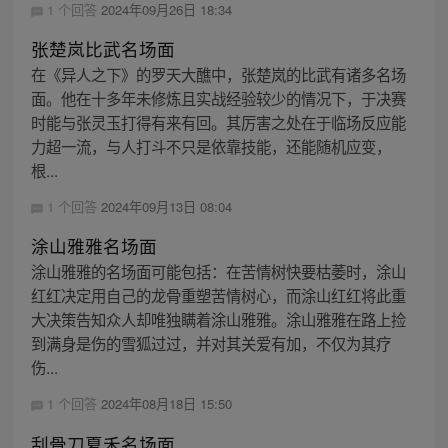
1 个回答
2024年09月26日 18:34
张楚岚比武名场面
在《异人之下》的罗天大醮中，张楚岚的比武有诸多名场
面。他在十多年未修炼且实战经验较少的情况下，于决赛
时能与张灵玉打得有来有回。其厉害之处在于临场反应能
力超一流，与人打斗不只是依靠技能，还能随机应变，
根...
1 个回答
2024年09月13日 08:04
涂山雅雅名场面
涂山雅雅的名场面可能包括：在苦情树快要枯萎时，涂山
红红决定用自己的龙骨重塑苦情树心，而涂山红红将此重
大决策告知众人却唯独瞒着涂山雅雅。涂山雅雅在路上捡
到满身是伤的雪狐过过，并对其关爱有加，不仅为其疗
伤...
1 个回答
2024年08月18日 15:50
刮骨刀夏禾名场面