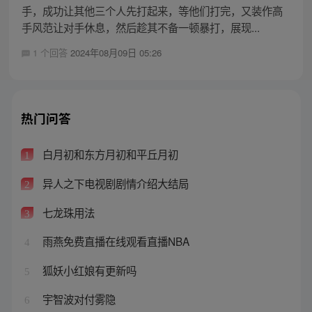
手，成功让其他三个人先打起来，等他们打完，又装作高
手风范让对手休息，然后趁其不备一顿暴打，展现...
1 个回答
2024年08月09日 05:26
热门问答
白月初和东方月初和平丘月初
1
异人之下电视剧剧情介绍大结局
2
七龙珠用法
3
雨燕免费直播在线观看直播NBA
4
狐妖小红娘有更新吗
5
宇智波对付雾隐
6