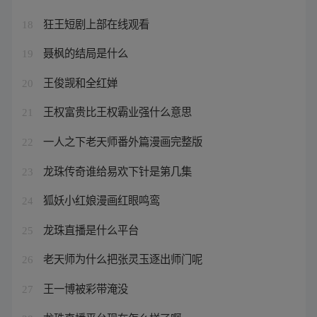
狂王短剧上部在线观看
18
聂枫的结局是什么
19
王俊觊和全红婵
20
王权富贵比王权霸业强什么意思
21
一人之下老天师番外篇漫画完整版
22
龙珠传奇谁给易欢下针是第几集
23
狐妖小红娘漫画红眼鸣鸾
24
龙珠直播是什么平台
25
老天师为什么把张灵玉逐出师门呢
26
王一博被彩带淹没
27