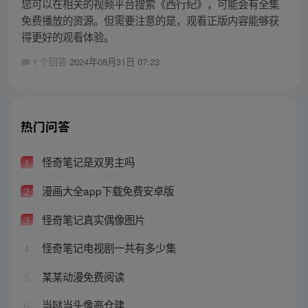
您可以在相关的视频平台搜索《西行纪》，可能会有全集
免费播放的资源。但需要注意的是，观看正版内容能够获
得更好的观看体验。
1 个回答
2024年08月31日 07:23
热门问答
怪奇笔记是双男主吗
1
漫画大全app下载免费安卓版
2
怪奇笔记真实偶像图片
3
怪奇笔记电视剧一共有多少集
4
某某动漫免费阅读
5
当哒当头像高仓建
6