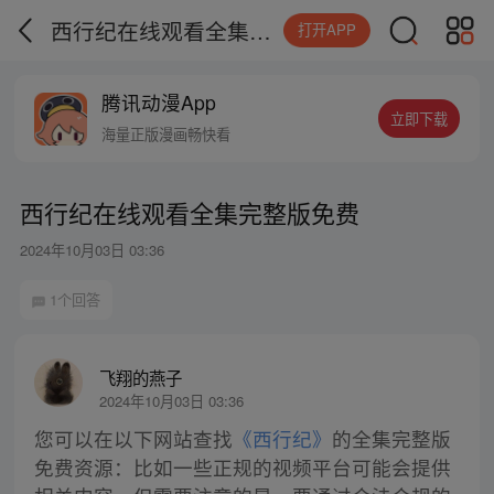
西行纪在线观看全集完整版免费
打开APP
腾讯动漫App
立即下载
海量正版漫画畅快看
西行纪在线观看全集完整版免费
2024年10月03日 03:36
1个回答
飞翔的燕子
2024年10月03日 03:36
您可以在以下网站查找
《西行纪》
的全集完整版
免费资源：比如一些正规的视频平台可能会提供