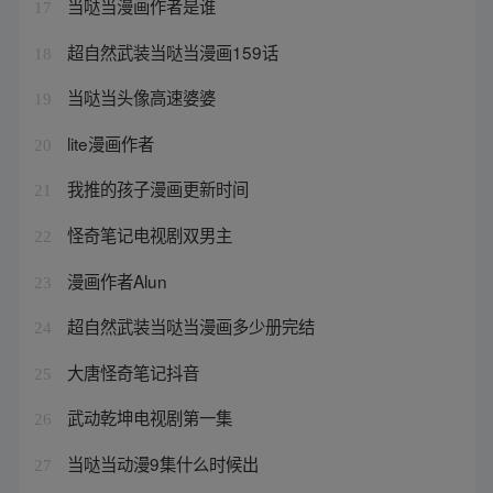
当哒当漫画作者是谁
17
超自然武装当哒当漫画159话
18
当哒当头像高速婆婆
19
lite漫画作者
20
我推的孩子漫画更新时间
21
怪奇笔记电视剧双男主
22
漫画作者Alun
23
超自然武装当哒当漫画多少册完结
24
大唐怪奇笔记抖音
25
武动乾坤电视剧第一集
26
当哒当动漫9集什么时候出
27