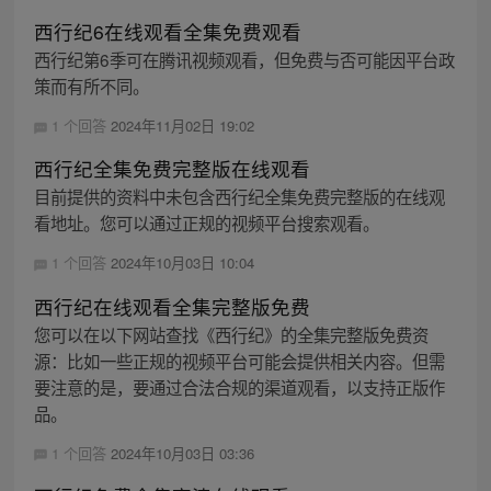
西行纪6在线观看全集免费观看
西行纪第6季可在腾讯视频观看，但免费与否可能因平台政
策而有所不同。
1 个回答
2024年11月02日 19:02
西行纪全集免费完整版在线观看
目前提供的资料中未包含西行纪全集免费完整版的在线观
看地址。您可以通过正规的视频平台搜索观看。
1 个回答
2024年10月03日 10:04
西行纪在线观看全集完整版免费
您可以在以下网站查找《西行纪》的全集完整版免费资
源：比如一些正规的视频平台可能会提供相关内容。但需
要注意的是，要通过合法合规的渠道观看，以支持正版作
品。
1 个回答
2024年10月03日 03:36