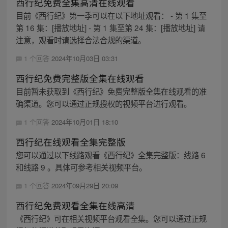
西行纪免费全集高清在线观看
目前《西行纪》第一季可以在以下地址观看： - 第 1 集至
第 16 集：[播放地址] - 第 1 集至第 24 集：[播放地址] 请
注意，观看时请选择合法合规的渠道。
1 个回答
2024年10月03日 03:31
西行纪免费完整版全集在线观看
目前暂未获取到《西行纪》免费完整版全集在线观看的准
确渠道。您可以通过正规授权的视频平台进行观看。
1 个回答
2024年10月01日 18:10
西行纪在线观看全集完整版
您可以通过以下线路观看《西行纪》全集完整版：线路 6
和线路 9 。具体可参考相关视频平台。
1 个回答
2024年09月29日 20:09
西行纪免费观看全集在线高清
《西行纪》可在相关视频平台观看全集。您可以通过正规