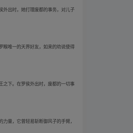
侯外出时，她打理废都的事务，对儿子
罗睺唯一的天界好友，如来的劝说使得
王之下。在罗侯外出时，废都的一切事
的力量，它曾轻易斩断御风子的手臂，