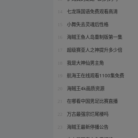
七龙珠国语免费观看高清
14
小舞失去灵魂后性格
15
海贼王鱼人岛重制版第一集
16
超级赛亚人之神提升多少倍
17
我是大神仙男主角
18
航海王在线观看1100集免费
19
海贼王4k画质资源
20
在哪看中国男足比赛直播
21
万古最强宗烂尾楼吗
22
海贼王最新停播公告
23