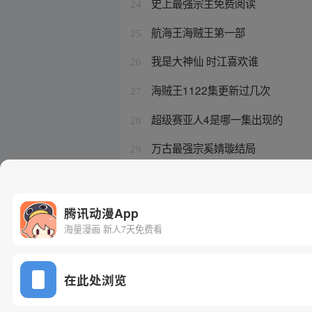
史上最强宗主免费阅读
24
航海王海贼王第一部
25
我是大神仙 时江喜欢谁
26
海贼王1122集更新过几次
27
超级赛亚人4是哪一集出现的
28
万古最强宗奚婧璇结局
29
斗罗大陆真人版演员
30
腾讯动漫App
海量漫画 新人7天免费看
在此处浏览