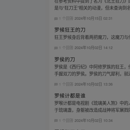
在参考资料中提到了名为《北王狂刀》的
是与“狂刀王”相关的动漫，但未查询到名为
1 个回答
2024年10月15日 02:31
罗候狂王的刀
狂王罗候身后背着两把魔刀，这魔刀与
1 个回答
2024年10月02日 14:12
罗侯的刀
罗侯是《西行纪》中阿修罗族的狂王，
手握双刀的罗侯。罗侯的刀气犀利，就
1 个回答
2024年10月02日 13:36
罗候计都是谁
罗喉计都是电视剧《琉璃美人煞》中的
于琉璃盏，身躯被改造成战神将军屠戮同
1 个回答
2024年10月02日 10:34