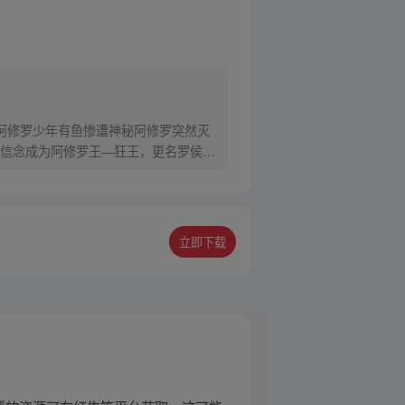
阿修罗少年有鱼惨遭神秘阿修罗突然灭
信念成为阿修罗王—狂王，更名罗侯。
立即下载