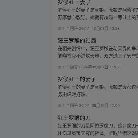
罗候狂王妻子
罗候狂王的妻子是虎姬。虎姬是阿修罗
苏摩悉心教导。她拥有超越一等斗士的实
1 个回答
2024年10月01日 12:28
狂王罗睺的结局
在相关剧情中，狂王罗睺在与天界的争
罗睺答应不进攻天界，双方过上了安宁
1 个回答
2024年09月27日 11:02
罗候狂王的妻子
罗侯狂王的妻子是虎姬。虎姬是废都议
务由虎姬打理。
1 个回答
2024年09月15日 17:06
狂王罗睺的刀
狂王罗睺的刀是阿修罗魔刀，这对魔刀
还伤过灵宝天尊的神体。罗睺凭借这对魔