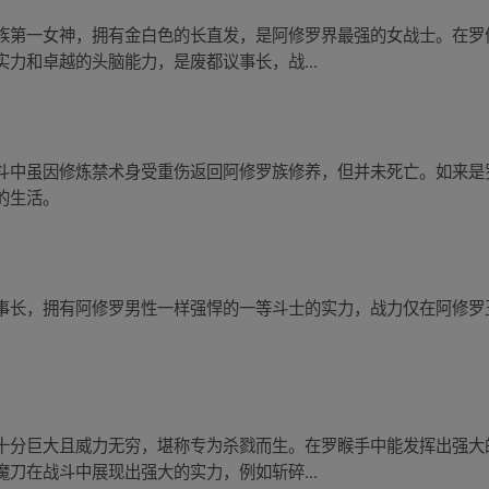
族第一女神，拥有金白色的长直发，是阿修罗界最强的女战士。在罗
力和卓越的头脑能力，是废都议事长，战...
斗中虽因修炼禁术身受重伤返回阿修罗族修养，但并未死亡。如来是
的生活。
事长，拥有阿修罗男性一样强悍的一等斗士的实力，战力仅在阿修罗
十分巨大且威力无穷，堪称专为杀戮而生。在罗睺手中能发挥出强大
刀在战斗中展现出强大的实力，例如斩碎...