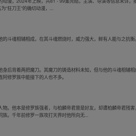
动漫，2024年上映，共81 - 99集完结，主演、导演等信息未详
“狂刀王”的确切动漫，...
他的斗魂相辅相成，在其斗魂燃烧时，威力强大，鲜有人能与之抗衡
他身后背着两把魔刀。其魔刀的铸造材料未知，但与他的斗魂相辅相
连阿修罗族中能接下的人也不多。
人物。他本是修罗族强者，与柏麟帝君曾是好友，却遭柏麟帝君残害
族。千年前修罗一族攻打天界时他所向无...