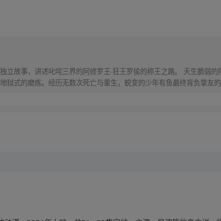
独立故事，讲述叱咤三界的阿修罗王·狂王罗侯的称王之路。 天生脆弱的
地狱式的磨炼。经历无数次死亡与重生，蜕变的少年有鱼最终背负挚友的
之爆发，少年新王能否担起重任