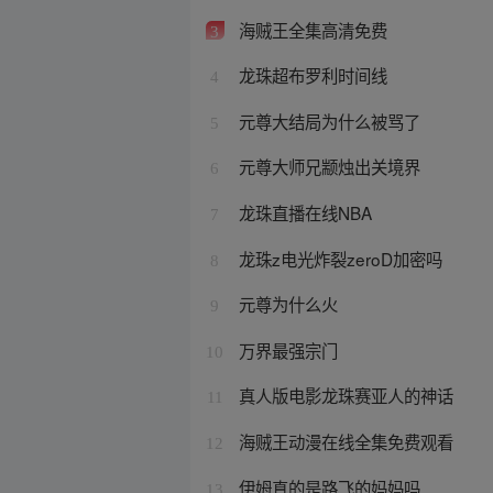
海贼王全集高清免费
3
龙珠超布罗利时间线
4
元尊大结局为什么被骂了
5
元尊大师兄颛烛出关境界
6
龙珠直播在线NBA
7
龙珠z电光炸裂zeroD加密吗
8
元尊为什么火
9
万界最强宗门
10
真人版电影龙珠赛亚人的神话
11
海贼王动漫在线全集免费观看
12
伊姆真的是路飞的妈妈吗
13