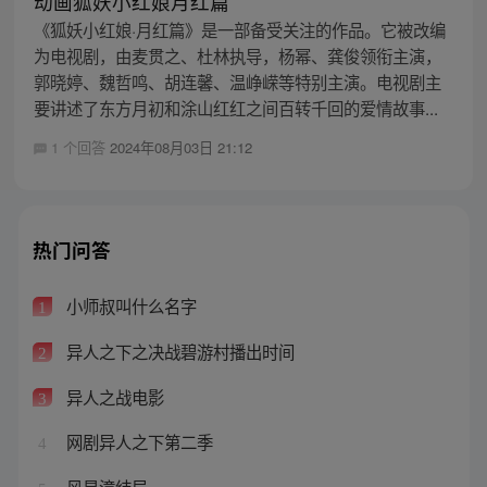
动画狐妖小红娘月红篇
《狐妖小红娘·月红篇》是一部备受关注的作品。它被改编
为电视剧，由麦贯之、杜林执导，杨幂、龚俊领衔主演，
郭晓婷、魏哲鸣、胡连馨、温峥嵘等特别主演。电视剧主
要讲述了东方月初和涂山红红之间百转千回的爱情故事...
1 个回答
2024年08月03日 21:12
热门问答
小师叔叫什么名字
1
异人之下之决战碧游村播出时间
2
异人之战电影
3
网剧异人之下第二季
4
风星潼结局