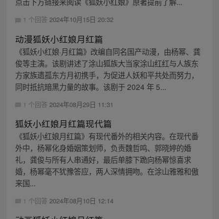
点击下方链接来阅读《狐妖小红娘》原著提前了解...
1 个回答
2024年10月15日 20:32
动漫狐妖小红娘月红篇
《狐妖小红娘·月红篇》改编自同名国产动漫，由杨幂、龚
俊等主演。该剧讲述了涂山狐族大当家涂山红红与人族东
方家族遗孤东方月初携手，为促进人妖和平共处而努力，
同时抵抗暗黑力量的故事。该剧于 2024 年 5...
1 个回答
2024年08月29日 11:31
狐妖小红娘月红篇现代篇
《狐妖小红娘月红篇》有现代番外的相关内容。在现代番
外中，杨幂化身婚姻策划师，负责魏哲鸣、郭晓婷的婚
礼，龚俊与所有人串通好，最后单膝下跪向杨幂惊喜求
婚，杨幂毫不犹豫答应，两人深情拥吻。在涂山雅雅和傲
来国...
1 个回答
2024年08月10日 12:14