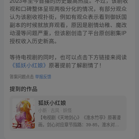
2023年至今首播的历史最高热度。不过，该剧收
视和口碑整体呈现两极分化的情况，有部分观众
认为该剧收视扑街，例如有观众表示看到御妖国
副本的时候就放弃观看，原因是剧情幼稚、魔改
动漫等问题严重，但该剧创造了平台原创剧集IP
授权收入历史新高。
等待电视剧的同时，也可以点击下方链接来阅读
《狐妖小红娘》
原著提前了解剧情了！
答案问题点击
举报反馈
提到的作品
狐妖小红娘
小新 · 古风 · 妖怪
【电视剧《天地剑心》《淮水竹亭》原著漫
画，剑心对应章节指路：39-85，淮水对应
章节指路272-301】 迷糊萝莉小狐妖，正太
道士没节操。自古人妖生死恋，千载孽缘一