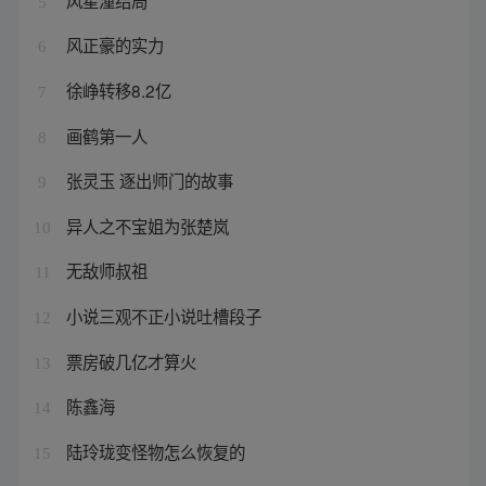
5
风正豪的实力
6
徐峥转移8.2亿
7
画鹤第一人
8
张灵玉 逐出师门的故事
9
异人之不宝姐为张楚岚
10
无敌师叔祖
11
小说三观不正小说吐槽段子
12
票房破几亿才算火
13
陈鑫海
14
陆玲珑变怪物怎么恢复的
15