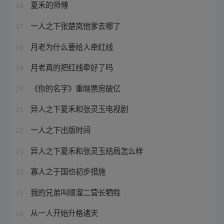
夏禾的师傅
16
一人之下张楚岚他爹去哪了
17
月老为什么要给人牵红线
18
月老真的把红线牵好了吗
19
《你的名字》重映票房破亿
20
异人之下夏禾和张灵玉电视剧
21
一人之下出版时间
22
异人之下夏禾和张灵玉结局怎么样
23
寡人之于国也初步措施
24
我的兄弟叫顺溜二营长牺牲
25
从一人开始升格诸天
26