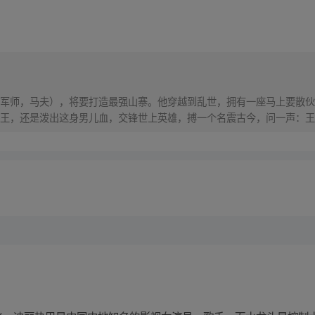
军师，马夫），将要打造最强山寨。他穿越到乱世，拥有一座马上要散伙
王，还是泼出这身男儿血，交锋世上英雄，搏一个名震古今，问一声：王