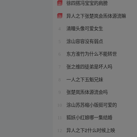
徐四搭冯宝宝的肩膀
2
异人之下张楚岚会炁体源流嘛
3
清瞳头像可爱女生
4
涂山容容没有弱点
5
东方淮竹为什么不能转世
6
张之维四徒弟是坏人吗
7
一人之下五魁兄妹
8
张楚岚炁体源流会吗
9
涂山苏苏缩小版挺可爱的
10
狐妖小红娘哪一集结婚
11
异人之下2什么时候上映
12