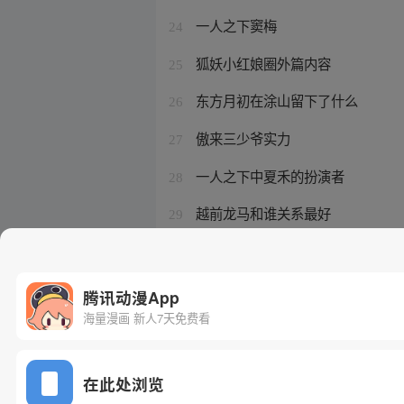
一人之下窦梅
24
狐妖小红娘圈外篇内容
25
东方月初在涂山留下了什么
26
傲来三少爷实力
27
一人之下中夏禾的扮演者
28
越前龙马和谁关系最好
29
异人之下电影版徐四扮演者
30
腾讯动漫App
海量漫画 新人7天免费看
在此处浏览