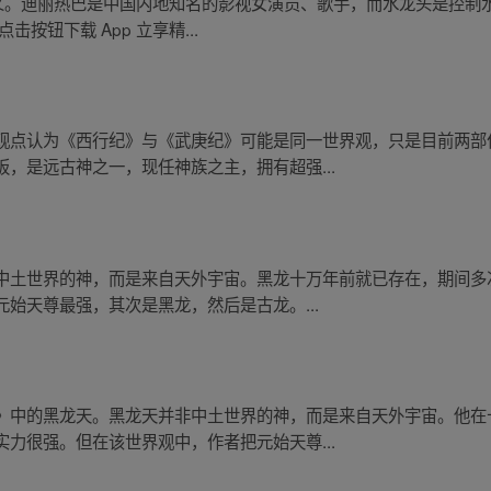
含义。迪丽热巴是中国内地知名的影视女演员、歌手，而水龙头是控制
按钮下载 App 立享精...
观点认为《西行纪》与《武庚纪》可能是同一世界观，只是目前两部
，是远古神之一，现任神族之主，拥有超强...
中土世界的神，而是来自天外宇宙。黑龙十万年前就已存在，期间多
始天尊最强，其次是黑龙，然后是古龙。...
》中的黑龙天。黑龙天并非中土世界的神，而是来自天外宇宙。他在
力很强。但在该世界观中，作者把元始天尊...