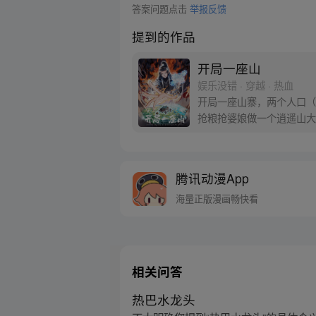
答案问题点击
举报反馈
提到的作品
开局一座山
娱乐没错 · 穿越 · 热血
开局一座山寨，两个人口（
抢粮抢婆娘做一个逍遥山大
腾讯动漫App
海量正版漫画畅快看
相关问答
热巴水龙头