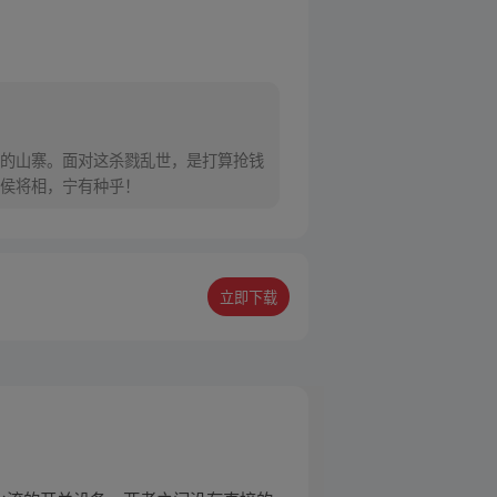
的山寨。面对这杀戮乱世，是打算抢钱
侯将相，宁有种乎！
立即下载