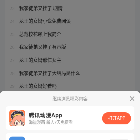
我家徒弟又挂了 剧情
23
龙王的女婿小说免费阅读
24
总裁校花赖上我简介
25
我家徒弟又挂了有声版
26
龙王的女婿郝仁女主
27
我家徒弟又挂了大结局是什么
28
龙王的女婿好看吗
29
慕南枝讲啥
继续浏览精彩内容
30
腾讯动漫App
打开APP
海量漫画 新人7天免费看
腾讯漫画
起点读书
QQ阅读