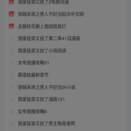
我家徒弟又挂了2免费动漫
1
穿越未来之男人不好当起点中文网
2
总裁校花赖上我结局真烂
3
我家徒弟又挂了第二季41话漫画
4
我家徒弟又挂了小说阅读
5
女帝直播攻略31
6
慕南枝最新章节
7
穿越未来之男人不好当2k小说
8
我家徒弟又挂了漫画121
9
女帝直播攻略6
10
我家徒弟又挂了男主角是谁啊
11