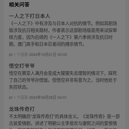
相关问答
一人之下打日本人
《一人之下》中有涉及与日本人对抗的情节。例如其剧场
版涉及抗日相关题材，作者表示这部剧场版是用来试探审
核力度，因为后续的《一人之下》第六季将涉及抗日时
期，唐门高手和日本忍者间的搏杀情节。
1 个回答
2024年10月21日 03:03
悟空打爷爷
悟空在赛亚人满月会变成大猩猩失去理智的情况下，踩死
了自己的爷爷孙悟饭。但悟空并非有意为之，当时他处于
失控状态。
1 个回答
2024年09月28日 04:01
龙珠传奇打
不太明确您“龙珠传奇打”的具体含义。《龙珠传奇》是一部
古装爱情剧，讲述了明朝公主李易欢与康熙之间的爱恨情