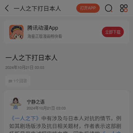
一人之下打日本人
打开APP
腾讯动漫App
立即下载
海量正版漫画畅快看
一人之下打日本人
2024年10月21日 03:03
1个回答
宁静之语
2024年10月21日 03:03
《一人之下》
中有涉及与日本人对抗的情节。例
如其剧场版涉及抗日相关题材，作者表示这部剧