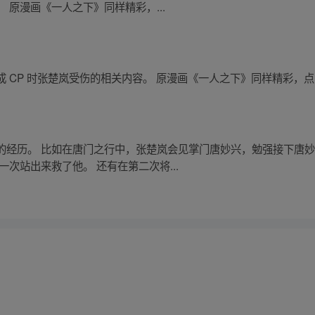
 原漫画《一人之下》同样精彩，...
 CP 时张楚岚受伤的相关内容。 原漫画《一人之下》同样精彩，点击
的经历。 比如在唐门之行中，张楚岚会见掌门唐妙兴，勉强接下唐
次站出来救了他。 还有在第二次将...