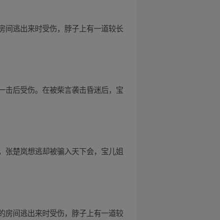
房间逃出来时受伤，脖子上有一道较长
一击后受伤。在被柴言袭击昏迷后，宝
，张楚岚想逃却被骗入天下会，宝儿姐
的房间逃出来时受伤，脖子上有一道较