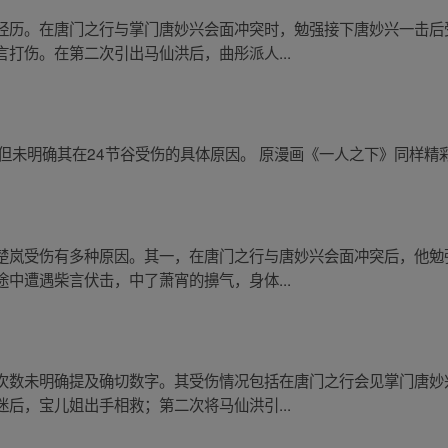
经历。在唐门之行与掌门唐妙兴会面冲突时，勉强接下唐妙兴一击后
打伤。在第二次引出马仙洪后，曲彤派人...
但未明确其在24节谷受伤的具体原因。 原漫画《一人之下》同样精彩
楚岚受伤有多种原因。其一，在唐门之行与唐妙兴会面冲突后，他勉
中遭遇柴言伏击，中了萧宵的擤气，身体...
次数未明确提及确切数字。其受伤情况包括在唐门之行会见掌门唐妙
后，宝儿姐出手相救；第二次将马仙洪引...