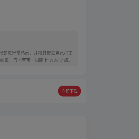
对张楚岚异常熟悉，并将其带去自己打工
颠覆，与冯宝宝一同踏上“异人”之旅。
立即下载