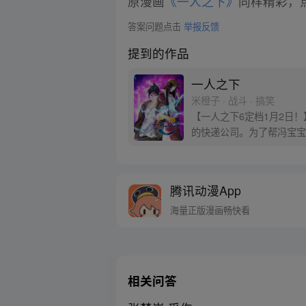
原漫画
《一人之下》
同样精彩，点
答案问题点击
举报反馈
提到的作品
一人之下
米橙子 · 战斗 · 搞笑
【一人之下6定档1月2日
的快递公司。为了帮冯宝宝
腾讯动漫App
海量正版漫画畅快看
相关问答