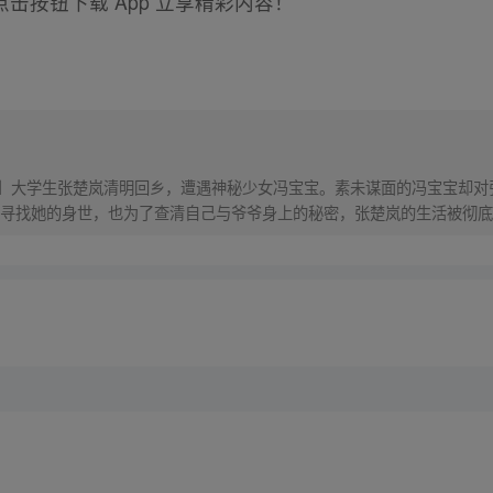
击按钮下载 App 立享精彩内容！
！】大学生张楚岚清明回乡，遭遇神秘少女冯宝宝。素未谋面的冯宝宝却
寻找她的身世，也为了查清自己与爷爷身上的秘密，张楚岚的生活被彻底