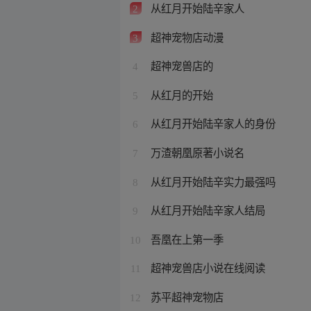
从红月开始陆辛家人
2
超神宠物店动漫
3
超神宠兽店的
4
从红月的开始
5
从红月开始陆辛家人的身份
6
万渣朝凰原著小说名
7
从红月开始陆辛实力最强吗
8
从红月开始陆辛家人结局
9
吾凰在上第一季
10
超神宠兽店小说在线阅读
11
苏平超神宠物店
12