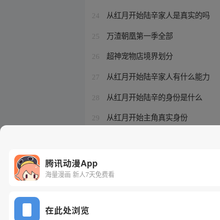
从红月开始陆辛家人是真实的吗
24
万渣朝凰第一季全部
25
超神宠物店境界划分
26
从红月开始陆辛家人有什么能力
27
从红月开始陆辛的身份是什么
28
从红月开始主角真实身份
29
从红月开始百科七号
30
腾讯动漫App
海量漫画 新人7天免费看
在此处浏览