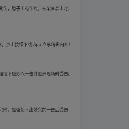
受伤，脖子上有伤痕。被柴言袭击时，
，点击按钮下载 App 立享精彩内容！
强接下唐妙兴一击并逃离现场时受伤。
兴时，勉强接下唐妙兴的一击后受伤，