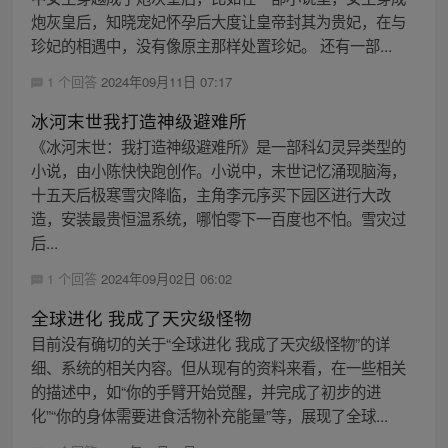
炮灰皇后，知晓宠妃怀孕后大度让皇帝封其为贵妃，在与
珍妃的相遇中，没有像原主那样处置珍妃。 还有一部...
1 个回答
2024年09月11日 07:17
冰河末世我打造神级避难所
《冰河末世：我打造神级避难所》是一部科幻灵异类型的
小说，由小陈快快跑创作。小说中，末世记忆涌现脑海，
十五天后极寒雪灾降临，主角李元序买下园区进行大改
造，安装最贵恒温系统，哪怕零下一百度也不怕。雪灾过
后...
1 个回答
2024年09月02日 06:02
全球进化 我成了天灾级怪物
目前没有确切的关于“全球进化 我成了天灾级怪物”的详
细、系统的相关内容。但从现有的资料来看，在一些相关
的描述中，如“你的手臂开始觉醒，并完成了初步的进
化”“你的身体需要进食活物补充能量”等，展现了全球...