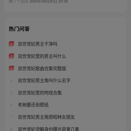
1 个回答
2024年08月30日 20:36
热门问答
双世宠妃男主干净吗
1
双世宠妃里的男主叫什么
2
双世宠妃歌曲合集完整版
3
双世宠妃男主角叫什么名字
4
双世宠妃里的吻戏合集
5
老衲要还俗壁纸
6
双世宠妃男主角邢昭林女朋友
7
双世宠妃流觞身份曝光是第几集
8