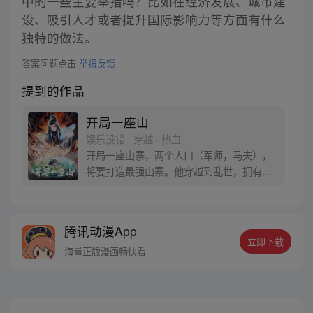
中的一些主要举措吗？比如在经济发展、城市建
设、吸引人才或者提升国际影响力等方面有什么
独特的做法。
答案问题点击
举报反馈
提到的作品
开局一座山
娱乐没错 · 穿越 · 热血
开局一座山寨，两个人口（军师，马夫），
将要打造最强山寨。他穿越到乱世，拥有一
座马上要散伙的山寨。面对这杀戮乱世，是
打算抢钱抢粮抢婆娘做一个逍遥山大王，还
是泼出这身男儿血，交锋世上英雄，搏一个
腾讯动漫App
名震古今，问一声：王侯将相，宁有种乎！
立即下载
海量正版漫画畅快看