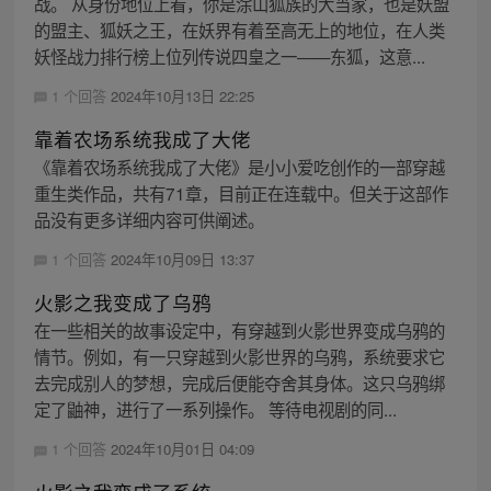
战。 从身份地位上看，你是涂山狐族的大当家，也是妖盟
的盟主、狐妖之王，在妖界有着至高无上的地位，在人类
妖怪战力排行榜上位列传说四皇之一——东狐，这意...
1 个回答
2024年10月13日 22:25
靠着农场系统我成了大佬
《靠着农场系统我成了大佬》是小小爱吃创作的一部穿越
重生类作品，共有71章，目前正在连载中。但关于这部作
品没有更多详细内容可供阐述。
1 个回答
2024年10月09日 13:37
火影之我变成了乌鸦
在一些相关的故事设定中，有穿越到火影世界变成乌鸦的
情节。例如，有一只穿越到火影世界的乌鸦，系统要求它
去完成别人的梦想，完成后便能夺舍其身体。这只乌鸦绑
定了鼬神，进行了一系列操作。 等待电视剧的同...
1 个回答
2024年10月01日 04:09