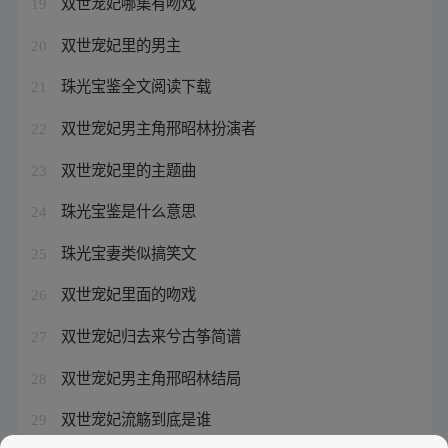
双世宠妃哪集有吻戏
19
双世宠妃里的男主
20
珠光宝鉴全文阅读下载
21
双世宠妃男主角邢昭林扮演者
22
双世宠妃里的主题曲
23
珠光宝鉴是什么意思
24
珠光宝妻类似搞笑文
25
双世宠妃里面的吻戏
26
双世宠妃归去来兮古筝简谱
27
双世宠妃男主角邢昭林结局
28
双世宠妃流觞到底是谁
29