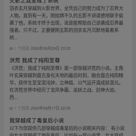
火影之我变成了系统
羽衣玄月穿越到火影世界，全凭自己的努力成为了忍界大
人物。直到有一天，刚挂牌不久的五影不讲道德地联手偷
袭了他，系统才终于出现，说是能帮助自己逆袭成忍界最
强者。只不过，正要硬刚五影的羽衣玄月沉默地看着系
统...
1 个回答
2024年09月29日 23:23
洪荒 我成了纯阳至尊
《洪荒：我成了纯阳至尊》是一部穿越洪荒的小说。主角
叶玄昊穿越到盘古身化天地的最后时刻，融合盘古纯阳精
华，获伴生至宝混沌钟，立神庭、以气运开道成就混元。
在洪荒世界中经历了龙凤争霸、巫妖之战、封神大劫、
西...
1 个回答
2024年09月17日 22:05
我穿越成了毒皇后小说
以下为您提供几部穿越成毒皇后的小说相关内容： 有小说
中女主穿越成了炮灰皇后，比如在一部小说里，女主穿成