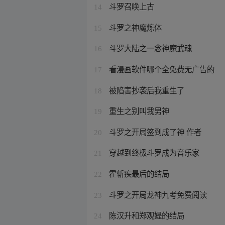
斗罗召唤上古
14
斗罗之神魔炼体
15
斗罗大陆之一念神魔武魂
16
看漫画软件哪个全免费无广告的
17
被陷害抄袭后我重生了
18
重生之别叫我男神
19
斗罗之开局签到成了神 作者
20
穿越到终极斗罗成为音乐家
21
霍斩疾最后的结局
22
斗罗之开局龙神九考免费阅读
23
陈汉升和郑观媞的结局
24