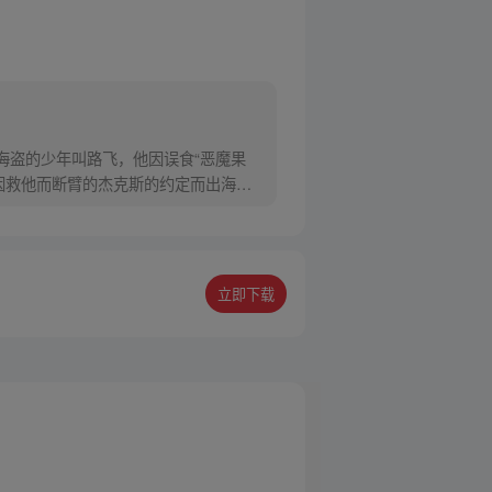
为海盗的少年叫路飞，他因误食“恶魔果
因救他而断臂的杰克斯的约定而出海，
立即下载