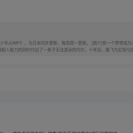
少年JUMP》，与日本同步更新，每周周一更新。 [简介]有一个梦想成
得超人能力的同时付出了一辈子无法游泳的代价。十年后，路飞为实现与
的伟大的冒险旅程！