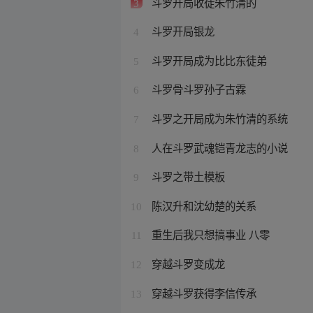
斗罗开局收徒朱竹清的
3
斗罗开局银龙
4
斗罗开局成为比比东徒弟
5
斗罗骨斗罗孙子古霖
6
斗罗之开局成为朱竹清的系统
7
人在斗罗武魂铠青龙志的小说
8
斗罗之带土模板
9
陈汉升和沈幼楚的关系
10
重生后我只想搞事业 八零
11
穿越斗罗变成龙
12
穿越斗罗获得李信传承
13