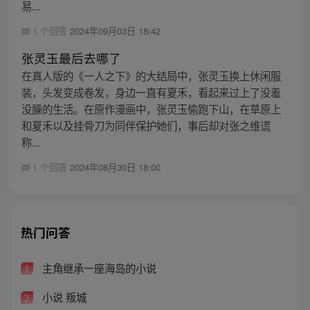
易...
1 个回答
2024年09月03日 18:42
张灵玉最后去哪了
在真人版的《一人之下》的大结局中，张灵玉换上休闲服
装，头发变成卷发，身边一直有夏禾，看起来过上了没羞
没臊的生活。在原作漫画中，张灵玉偷跑下山，在草原上
和夏禾以及挂骨刀为同伴保护她们，事后却对张之维谎
称...
1 个回答
2024年08月30日 18:00
热门问答
主角继承一座海岛的小说
1
小说 叛城
2