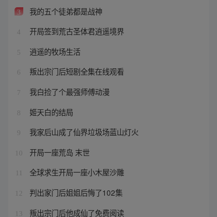
我的五个徒弟都是战神
3
开局签到荒古圣体君逍遥境界
4
逍遥的牧场生活
5
叛出宗门后短剧全集在线观看
6
我白捡了个最强师傅动漫
7
姬天白的结局
8
我家后山成了仙界垃圾场蓝山灯火
9
开局一座荒岛 末世
10
全球求生开局一座小木屋沙雕
11
判出家门后姐姐后悔了102集
12
叛出宗门后他成仙了免费阅读
13