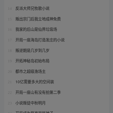
反派大师兄牧歌小说
14
叛出宗门后我立地成神免费
15
我家的后山是仙界垃圾场
16
开局一座海岛打造发庄的小说
17
叛逆期是几岁到几岁
18
开拓神秘岛初始布局
19
都市之超级渔场主
20
10亿需要多大的空间装
21
开局一座山有没有拍第二季
22
小说叛徒中秋明月
23