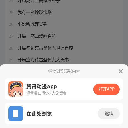
开局成为至高家族神子
24
我有一座玲珑宝塔
25
小说叛城弃吴钩
26
开局一座山漫画百科
27
开局签到荒古圣体君逍遥自废
28
开局签到荒古圣体九大天书
29
冰河末世我搬空了30艘货轮
继续浏览精彩内容
30
腾讯动漫App
打开APP
海量漫画 新人7天免费看
腾讯漫画
起点读书
QQ阅读
网站备案/许可证号：粤B2-20090059-5
在此处浏览
继续
Copyright©1998 - 2026 Tencent. All Rights Reserved