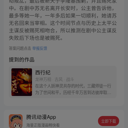
动叛乱，最后被新天子李隆基围剿，并且赐死家
中。在剧中苏无名离开长安时，公主曾告诉他，
最多等她一年，一年多后如果一切顺利，她请苏
无名回来当宰相。这个时间节点与历史上太平公
主谋反被赐死相吻合，所以推测在剧中公主谋反
失败后下场也是被赐死。
答案问题点击
举报反馈
提到的作品
西行纪
龙神万相 · 古风 · 战斗
在这个人妖神灵共存的时代，三藏师徒一行
为了世间和平，历经千辛万苦到达彼岸取
得“永恒之火”拯救苍生，可世间并没有因此
变得美好….随着阴谋慢慢揭露，暗魂四起,
为了让“永恒之火”重新归位，小狼妖白狼不
腾讯动漫App
辞万难，找到唐三藏大法师，和他一起重新
立即下载
寻回徒弟们，组成全新“西行小队”，再度踏
海量正版漫画畅快看