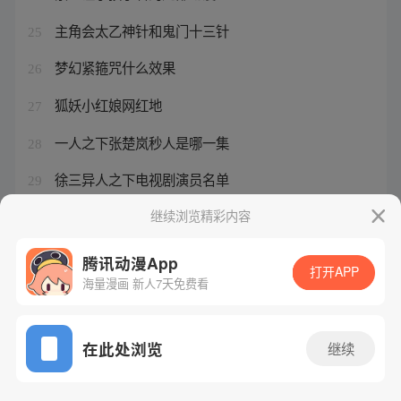
主角会太乙神针和鬼门十三针
25
梦幻紧箍咒什么效果
26
狐妖小红娘网红地
27
一人之下张楚岚秒人是哪一集
28
徐三异人之下电视剧演员名单
29
龙珠z在线播放国语
继续浏览精彩内容
30
腾讯动漫App
打开APP
海量漫画 新人7天免费看
腾讯漫画
起点读书
QQ阅读
网站备案/许可证号：粤B2-20090059-5
在此处浏览
继续
Copyright©1998 - 2026 Tencent. All Rights Reserved