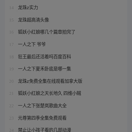
龙珠z实力
14
龙珠超高清头像
15
狐妖小红娘哪几个篇章拍完了
16
一人之下 爷爷
17
狂王最后还活着吗百度百科
18
一人之下夏禾卧底是哪一集
19
龙珠z免费全集在线观看加拿大版
20
狐妖小红娘之天长地久 四维小贼
21
一人之下张楚岚歌曲大全
22
元尊第四季全集免费观看
23
禁止让小孩子看的几部动漫
24