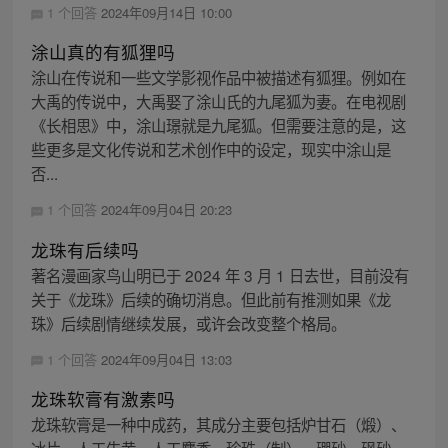
1 个回答
2024年09月14日 10:00
涂山真的有狐狸吗
涂山在传说和一些文学影视作品中被描述有狐狸。例如在
大禹的传说中，大禹娶了涂山氏的九尾狐为妻。在电视剧
《长相思》中，涂山璟就是九尾狐。但需要注意的是，这
些更多是文化传说和艺术创作中的设定，现实中涂山是
否...
1 个回答
2024年09月04日 20:23
龙珠有后续吗
著名漫画家鸟山明已于 2024 年 3 月 1 日去世，目前没有
关于《龙珠》后续的确切消息。但此前有推测如果《龙
珠》后续剧情继续发展，或许会改变整个格局。
1 个回答
2024年09月04日 13:03
龙珠软膏有激素吗
龙珠软膏是一种中成药，其成分主要包括炉甘石（煅）、
冰片、人工牛黄、人工麝香、珍珠（制）、硼砂、砜砂、