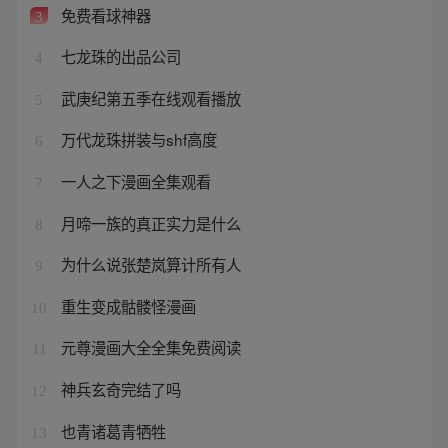
免费看球神器
3
七龙珠的出品公司
4
武庚纪第五季在线观看播放
5
万代龙珠拼装与shf高度
6
一人之下漫画全集观看
7
月啼一族的真正实力是什么
8
为什么说张楚岚算计所有人
9
重生变成骷髅怪漫画
10
元尊漫画大全全集免费阅读
11
神兵玄奇完结了吗
12
也青诸葛青牺牲
13