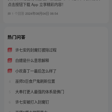
点击按钮下载 App 立享精彩内容！
1 个回答
2024年08月04日 06:54
热门问答
许七安的封魔钉拔除过程
1
白嫖是什么意思解释
2
小欢喜丁一最后怎么样了
3
巫师3巨食尸鬼刷新位置
4
大奉打更人最强的体系是佛门
5
许七安被打入封魔钉
6