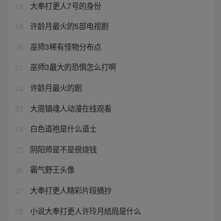
大奉打更人7号的身份
18
许龄月最火的5部电视剧
19
巫师3稀有怪物分布点
20
巫师3最大的恐惧怎么打啊
21
许龄月最火的剧
22
大周镇魂人动漫在线观看
23
白色道袍是什么道士
24
阴阳师是不是很烧钱
25
霸气野王头像
26
大奉打更人精彩片段摘抄
27
小说大奉打更人许玲月结局是什么
28