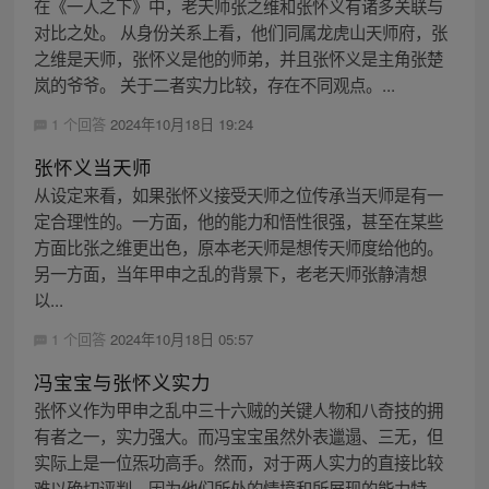
在《一人之下》中，老天师张之维和张怀义有诸多关联与
对比之处。 从身份关系上看，他们同属龙虎山天师府，张
之维是天师，张怀义是他的师弟，并且张怀义是主角张楚
岚的爷爷。 关于二者实力比较，存在不同观点。...
1 个回答
2024年10月18日 19:24
张怀义当天师
从设定来看，如果张怀义接受天师之位传承当天师是有一
定合理性的。一方面，他的能力和悟性很强，甚至在某些
方面比张之维更出色，原本老天师是想传天师度给他的。
另一方面，当年甲申之乱的背景下，老老天师张静清想
以...
1 个回答
2024年10月18日 05:57
冯宝宝与张怀义实力
张怀义作为甲申之乱中三十六贼的关键人物和八奇技的拥
有者之一，实力强大。而冯宝宝虽然外表邋遢、三无，但
实际上是一位炁功高手。然而，对于两人实力的直接比较
难以确切评判，因为他们所处的情境和所展现的能力特