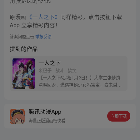
角张楚岚的爷爷。
原漫画
《一人之下》
同样精彩，点击按钮下载
App 立享精彩内容！
答案问题点击
举报反馈
提到的作品
一人之下
米橙子 · 战斗 · 搞笑
【一人之下6定档1月2日！】大学生张楚岚
清明回乡，遭遇神秘少女冯宝宝。素未谋面
的冯宝宝却对张楚岚异常熟悉，并将其带去
自己打工的快递公司。为了帮冯宝宝寻找她
的身世，也为了查清自己与爷爷身上的秘
腾讯动漫App
密，张楚岚的生活被彻底颠覆，与冯宝宝一
立即下载
同踏上“异人”之旅。
海量正版漫画畅快看