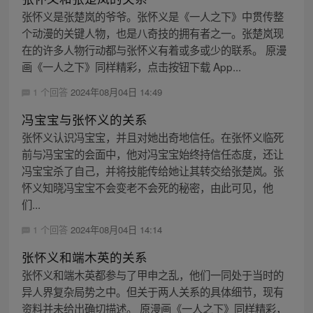
张怀义是张楚岚的爷爷。张怀义是《一人之下》中贯传整
个动漫的关键人物，也是八奇技的拥有者之一。张楚岚现
在的许多人物行动都与张怀义有着或多或少的联系。 原漫
画《一人之下》同样精彩，点击按钮下载 App...
1 个回答
2024年08月04日 14:49
冯宝宝与张怀义的关系
张怀义认识冯宝宝，并且对她出奇地信任。在张怀义临死
前与冯宝宝的会面中，他对冯宝宝始终持信任态度，还让
冯宝宝杀了自己，并将技能传给她让其转交给张楚岚。张
怀义知晓冯宝宝不会变老不会死的秘密，由此可见，他
们...
1 个回答
2024年08月04日 14:14
张怀义和端木英的关系
张怀义和端木英都参与了甲申之乱，他们一同处于当时的
异人界复杂局势之中。但关于两人关系的具体细节，现有
资料并未给出确切描述。 原漫画《一人之下》同样精彩，