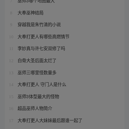
巫师3哪个地图最大
7
大奉巫神结局
8
穿越我是朱竹清的小说
9
大奉打更人有哪些高燃情节
10
李妙真与许七安双修了吗
11
白骨大圣后面太烂了
12
巫师三哪里怪数量多
13
大奉打更人 守门人是什么
14
巫师3体型最大的怪物
15
超品巫师人物简介
16
大奉打更人大妹妹最后跟谁一起了
17