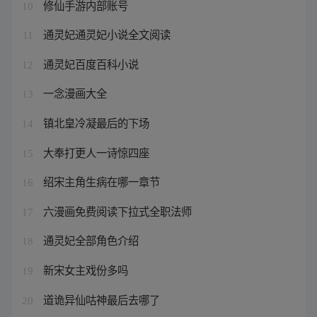
修仙手游内部账号
10
通灵妃通灵妃小说全文阅读
11
通灵妃百度百科小说
12
一念漫画大全
13
镇北皇冷凝最后的下场
14
大奉打更人一诗惊四座
15
绍宋主角生病在哪一章节
16
六漫画免费阅读下拉式全职法师
17
通灵妃全部角色介绍
18
新宋女主戏份多吗
19
道诡异仙咕神最后去哪了
20