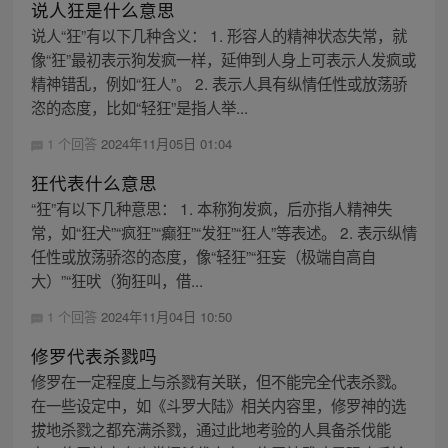
说人狂是什么意思
说人“狂”有以下几种含义： 1. 形容人的精神状态失常，就
像“狂”最初表示狗发疯一样，延伸到人身上可表示人发疯或
精神错乱，例如“狂人”。 2. 表示人具有纵情任性或放荡骄
恣的态度，比如“轻狂”是指人举...
1 个回答
2024年11月05日 01:04
狂代表什么意思
“狂”有以下几种意思： 1. 本称狗发疯，后亦指人精神失
常，如“狂犬”“疯狂”“癫狂”“发狂”“狂人”等表述。 2. 表示纵情
任性或放荡骄恣的态度，像“轻狂”“狂妄（极端自高自
大）”“狂吠（狗狂叫，借...
1 个回答
2024年11月04日 10:50
修罗代表杀戮吗
修罗在一定程度上与杀戮有关联，但不能完全代表杀戮。
在一些设定中，如《斗罗大陆》相关内容里，修罗神的选
拔地杀戮之都充满杀戮，通过此地考验的人具备杀伐能