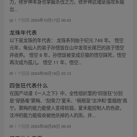
力，修罗神本身也掌握杀伐之力，修罗神武魂是强攻系输
出...
1 个回答
2024年10月17日 06:43
龙珠年代表
以下是龙珠的年代表： 龙珠系列始于纪元 749 年。 悟空
元年，龟仙人的弟子孙悟饭在山中发现长尾巴的孩子悟空
并收养。 悟空 8 年，孙悟饭被变成巨猿的悟空踩死，悟空
再次成为孤儿。 悟空 11 年，悟空...
1 个回答
2024年09月19日 03:13
四张狂代表什么
在国产动漫《一人之下》中，全性组织里的“四张狂”分别
是“穿肠毒”窦梅、“刮骨刀”夏禾、“祸根苗”沈冲和“雷烟炮”高
宁。窦梅的能力能使人变得软弱，夏禾能控制人的色欲，
沈冲的能力能吸收被他杀掉的人的炁，并...
1 个回答
2024年08月28日 06:43