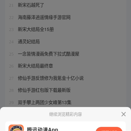
新宋石越死了
21
海南藤泽逍遥情缘手游官网
22
新宋大结局全15册
23
通灵妃结局
24
一念皆情漫画免费下拉式酷漫屋
25
新宋大结局最终章
26
修仙手游反馈修为我氪金十亿小说
27
修仙手游红包版下载最新版
28
双手攀上两团少女峰第13集
29
漫画酷漫屋全集免费
继续浏览精彩内容
30
腾讯动漫App