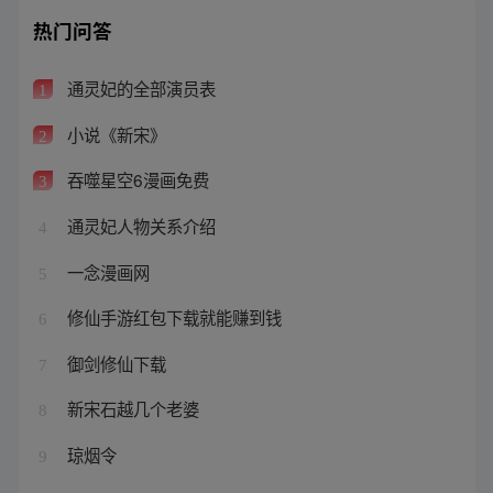
热门问答
通灵妃的全部演员表
1
小说《新宋》
2
吞噬星空6漫画免费
3
通灵妃人物关系介绍
4
一念漫画网
5
修仙手游红包下载就能赚到钱
6
御剑修仙下载
7
新宋石越几个老婆
8
琼烟令
9