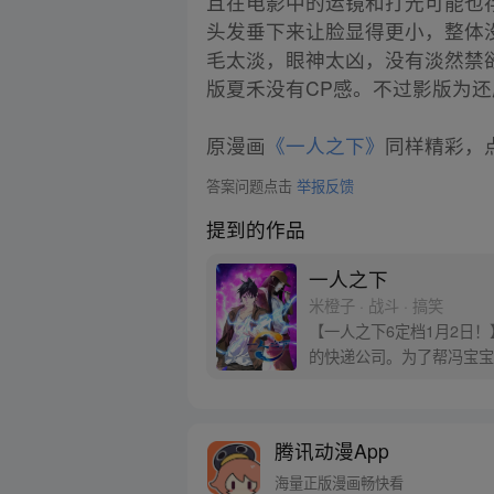
且在电影中的运镜和打光可能也
头发垂下来让脸显得更小，整体
毛太淡，眼神太凶，没有淡然禁
版夏禾没有CP感。不过影版为还
原漫画
《一人之下》
同样精彩，点
答案问题点击
举报反馈
提到的作品
一人之下
米橙子 · 战斗 · 搞笑
【一人之下6定档1月2日
的快递公司。为了帮冯宝宝
腾讯动漫App
海量正版漫画畅快看