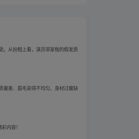
受。从扮相上看，演员邬家楷的假发质
质量差、眉毛染得不均匀、身材过瘦缺
精彩内容！