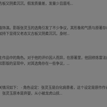
板又阴柔沉沉，假发质量差，发量少且眉毛...
楷饰演。影版张灵玉的选角引发了不少争议，其形象和气质与原著存
持下显得又老态又古板又阴柔沉沉，身材...
生作品中的角色。对于他的评价因人而异，在原著里，他因修炼雷法
影版的呈现中，对其选角存在一些争议，...
关情况如下： - 角色设定：张灵玉是白化病患者，这个设定是原作
张灵玉原本是弃婴，从小被龙虎山抚...