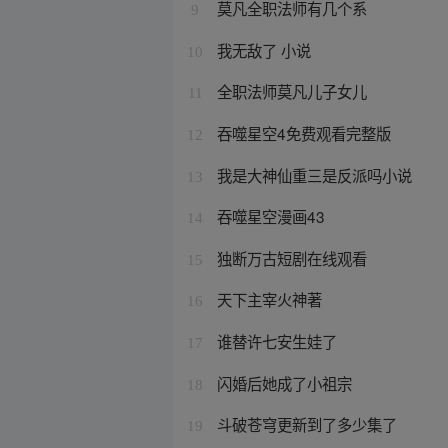
莫凡全职法师有几个系
9
我无敌了 小说
10
全职法师莫凡儿子女儿
11
吞噬星空4免费观看完整版
12
我是大神仙重三是反派吗小说
13
吞噬星空漫画43
14
独断万古短剧在线观看
15
天下主宰火神著
16
谁替许七安生娃了
17
闪婚后她成了小祖宗
18
斗破苍穹更新到了多少集了
19