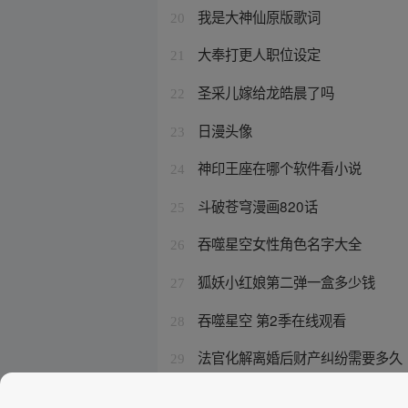
我是大神仙原版歌词
20
大奉打更人职位设定
21
圣采儿嫁给龙皓晨了吗
22
日漫头像
23
神印王座在哪个软件看小说
24
斗破苍穹漫画820话
25
吞噬星空女性角色名字大全
26
狐妖小红娘第二弹一盒多少钱
27
吞噬星空 第2季在线观看
28
法官化解离婚后财产纠纷需要多久
29
吞噬星空大概
30