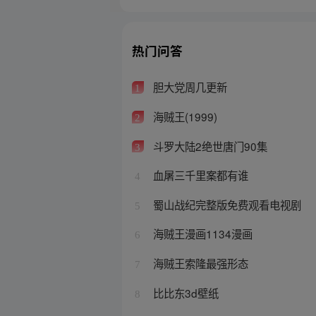
热门问答
胆大党周几更新
1
海贼王(1999)
2
斗罗大陆2绝世唐门90集
3
血屠三千里案都有谁
4
蜀山战纪完整版免费观看电视剧
5
海贼王漫画1134漫画
6
海贼王索隆最强形态
7
比比东3d壁纸
8