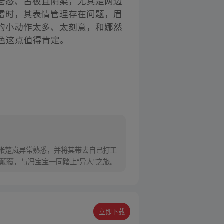
老态、古板且阴柔，尤其是两边
雷时，其表情管理存在问题，眉
的小动作太多、太刻意，和娜然
色这点值得肯定。
对张楚岚异常熟悉，并将其带去自己打工
颠覆，与冯宝宝一同踏上“异人”之旅。
立即下载