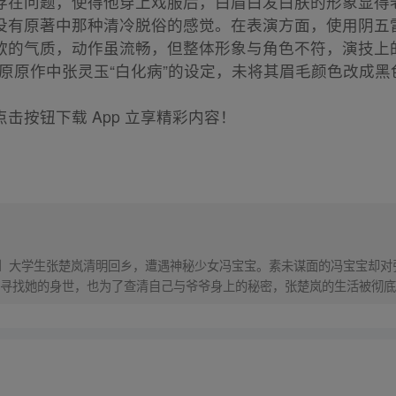
存在问题，使得他穿上戏服后，白眉白发白肤的形象显得
没有原著中那种清冷脱俗的感觉。在表演方面，使用阴五
欲的气质，动作虽流畅，但整体形象与角色不符，演技上
原原作中张灵玉“白化病”的设定，未将其眉毛颜色改成黑
击按钮下载 App 立享精彩内容！
！】大学生张楚岚清明回乡，遭遇神秘少女冯宝宝。素未谋面的冯宝宝却
寻找她的身世，也为了查清自己与爷爷身上的秘密，张楚岚的生活被彻底