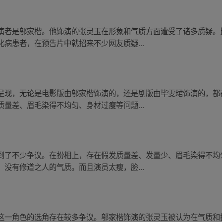
演者是邬家楷。他饰演的张灵玉在形象和气质方面遭受了诸多质疑。
病患者，在预告片中就招来不少网友质疑...
呈现，无论是电影版由邬家楷饰演的，还是剧版由毕雯珺饰演的，都
量差、眉毛染得不均匀、身材过瘦等问题...
到了不少争议。在扮相上，存在假发质量差、发量少、眉毛染得不均
没有修道之人的气质。而且演员太瘦，脸...
这一角色的选角存在较多争议。邬家楷饰演的张灵玉被认为在气质和