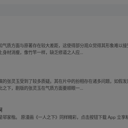
和气质方面与原著存在较大差距，这使得部分观众觉得其形象难以接
身材消瘦，像竹竿一样，缺乏修道之人应...
演的张灵玉受到了较多质疑。其在片中的扮相存在诸多问题，如假发
之下，剧版的张灵玉在气质方面要顺眼一...
啊
邬家楷。 原漫画《一人之下》同样精彩，点击按钮下载 App 立享