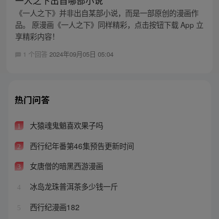
一人之下出自哪部小说
《一人之下》并非出自某部小说，而是一部原创的漫画作
品。 原漫画《一人之下》同样精彩，点击按钮下载 App 立
享精彩内容！
1 个回答
2024年09月05日 05:04
热门问答
大猿魂鬼魈喜欢果子吗
1
西行纪年番第46集预告更新时间
2
女唐僧的暗黑西游漫画
3
冰岛龙珠普洱茶多少钱一斤
4
西行纪漫画182
5