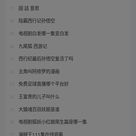
固 話 意思
17
陆霸西行记孙悟空
18
电视剧白发哪一集变白发
19
九尾狐 西游记
20
西行纪最后孙悟空复活了吗
21
主角叫阿修罗的漫画
22
免费足球直播哪个平台好
23
王富贵的儿子叫什么
24
大猿魂百目妖姬是谁
25
电视剧狐妖小红娘尾生篇是哪一集
26
海贼王111集在线观看
27