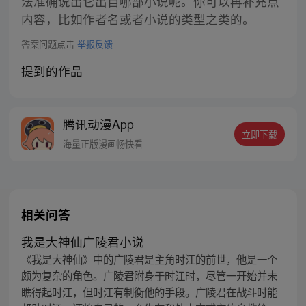
法准确说出它出自哪部小说呢。你可以再补充点
内容，比如作者名或者小说的类型之类的。
答案问题点击
举报反馈
提到的作品
腾讯动漫App
立即下载
海量正版漫画畅快看
相关问答
我是大神仙广陵君小说
《我是大神仙》中的广陵君是主角时江的前世，他是一个
颇为复杂的角色。广陵君附身于时江时，尽管一开始并未
瞧得起时江，但时江有制衡他的手段。广陵君在战斗时能