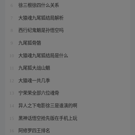
徐三根徐四什么关系
6
大猿魂九尾狐结局解析
7
西行纪鬼魈是孙悟空吗
8
九尾狐骨骼
9
大猿魂九尾狐结局是什么
10
九尾狐大战山魈
11
大猿魂一共几季
12
宁荣荣全部六位魂骨
13
异人之下电影徐三是谁演的啊
14
黑神话悟空抢先版在手机上玩
15
阿修罗四王排名
16