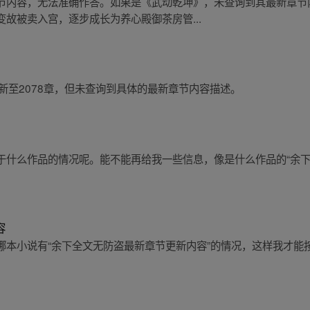
节内容，无法准确作答。如果是《武动乾坤》，未查询到其最新章节
故被卖入宫，逐步成长为养心殿御茶房管...
更新至2078章，但未查询到具体的最新章节内容描述。
于什么作品的情况呢。能不能再给我一些信息，像是什么作品的“余下
容
哪本小说有“余下全文无防盗最新章节更新内容”的情况，这样我才能