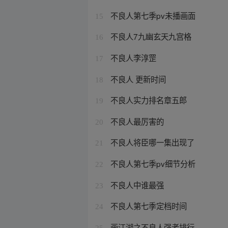
不良人第七季pv未播画面
15
不良人7九幽玄天九宫格
16
不良人李淳罡
17
不良人 更新时间
18
不良人实力排名章五郎
19
不良人最厉害的
20
不良人将臣哪一集出现了
21
不良人第七季pv细节分析
22
不良人中谁最强
23
不良人第七季定档时间
24
画江湖之不良人强者排行
25