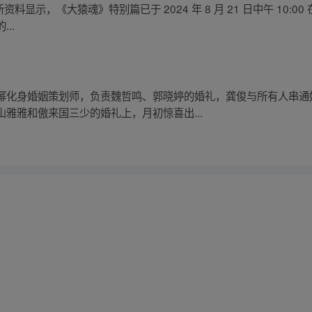
的最新资料显示，《大猿魂》特别篇已于 2024 年 8 月 21 日中午 1
..
幂化身婚姻策划师，负责魏哲鸣、郭晓婷的婚礼，龚俊与所有人串通
雅雅和傲来国三少的婚礼上，月初惊喜出...