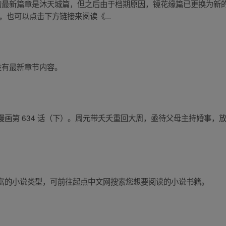
画的最新篇章是沐天城篇，但之后由于档期原因，镜花缘篇已更换为新
，也可以点击下方链接来阅读《...
没有最新章节内容。
画第 634 话（下）。周元带夭夭重回大周，亟待父母主持婚事，
富的小说类型，可前往起点中文网搜索您想要阅读的小说书籍。