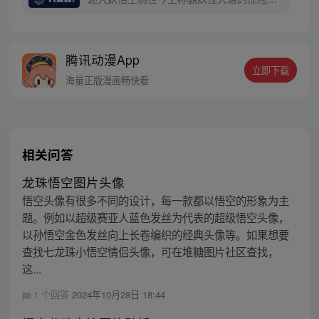
上西行之旅……
程。 妖怪大道有自己的生存之道，某日，一
位猴妖因人类的祈愿从天而降，以鬼魈之名
响彻妖界，却因堕入暗魂无法再守护重要之
腾讯动漫App
人…六十年后，他再次破石而出，背负着守
立即下载
护族人的希望和信念打败了妖怪大道的霸
海量正版漫画畅快看
主，成为猴群之王，但故事仍在继续…
相关问答
龙珠悟空图片头像
悟空头像有很多不同的设计，每一款都以悟空的形象为主
题。例如以超级赛亚人蓝色发丝为代表的超级悟空头像，
以孙悟空金色发丝向上长卷编织的经典头像等。如果想要
查找七龙珠小悟空情侣头像，可在堆糖图片社区查找，
这...
1 个回答
2024年10月28日 18:44