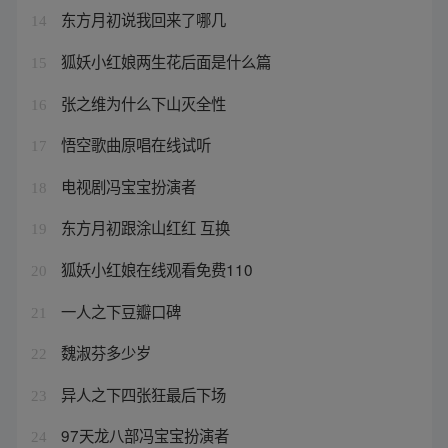
东方月初说我回来了哪几
14
狐妖小红娘两生花后面是什么篇
15
张之维为什么下山灭全性
16
悟空歌曲原唱在线试听
17
电视剧冯宝宝扮演者
18
东方月初跟涂山红红 互换
19
狐妖小红娘在线观看免费110
20
一人之下豆瓣口碑
21
魏淑芬多少岁
22
异人之下四张狂最后下场
23
97天龙八部冯宝宝扮演者
24