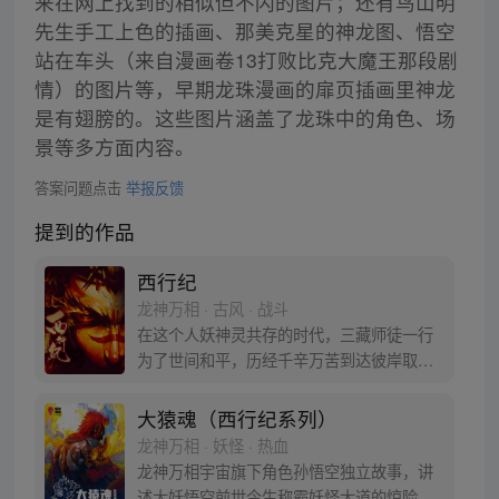
来在网上找到的相似但不闪的图片；还有鸟山明
先生手工上色的插画、那美克星的神龙图、悟空
站在车头（来自漫画卷13打败比克大魔王那段剧
情）的图片等，早期龙珠漫画的扉页插画里神龙
是有翅膀的。这些图片涵盖了龙珠中的角色、场
景等多方面内容。
答案问题点击
举报反馈
提到的作品
西行纪
龙神万相 · 古风 · 战斗
在这个人妖神灵共存的时代，三藏师徒一行
为了世间和平，历经千辛万苦到达彼岸取
得“永恒之火”拯救苍生，可世间并没有因此
变得美好….随着阴谋慢慢揭露，暗魂四起,
大猿魂（西行纪系列）
为了让“永恒之火”重新归位，小狼妖白狼不
龙神万相 · 妖怪 · 热血
辞万难，找到唐三藏大法师，和他一起重新
龙神万相宇宙旗下角色孙悟空独立故事，讲
寻回徒弟们，组成全新“西行小队”，再度踏
述大妖悟空前世今生称霸妖怪大道的惊险历