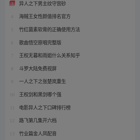
异人之下男主纹守宫砂
3
海贼王女性颜值排名官方
4
竹红菌素软膏的正确使用方法
5
歌曲悟空原唱完整版
6
王权无暮和雨姐什么关系知乎
7
斗罗大陆免费视屏
8
一人之下之张楚岚重生
9
王权剑和黑剑哪个强
10
电影异人之下口碑排行榜
11
路飞第几集开六档
12
竹业篇金人凤配音
13