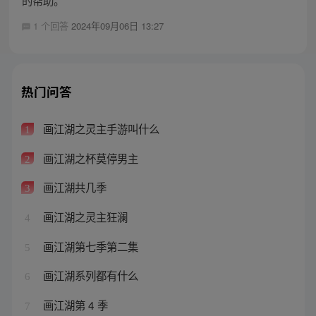
1 个回答
2024年09月06日 13:27
热门问答
画江湖之灵主手游叫什么
1
画江湖之杯莫停男主
2
画江湖共几季
3
画江湖之灵主狂澜
4
画江湖第七季第二集
5
画江湖系列都有什么
6
画江湖第 4 季
7