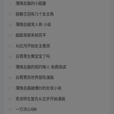
薄情总裁的小甜妻
9
寂静王冠有几个女主角
10
薄情总裁宠入骨 小说
11
超级宠兽系统苏平
12
从红月开始女主推测
13
白菁菁生鹰宝宝了吗
14
薄情总裁的契约情人 免费阅读
15
白菁菁异世界冒险漫画
16
薄情总裁被爆炒的女攻小说
17
恶龙转生复仇从五岁开始漫画
18
一万次心动6
19