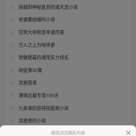
穿越到神秘复苏的诸天流小说
20
老婆要结婚吗小说
21
空冥大帝和圣帝谁厉害
22
万人之上为啥停更
23
宠魅楚暮的魂宠实力排名
24
收徒第30集
25
龙崽是谁
26
薄情总裁专宠100天
27
九星毒奶获得技能类小说
28
龙崽崽的小说
29
超神玩家丁霁霖职业
继续浏览精彩内容
30