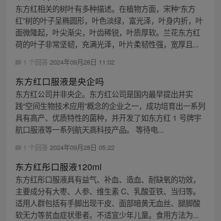
东方红相关的树叶有多种描述。在植物方面，宋种“东方
红”树的叶子呈椭圆形，叶色淡绿，富光泽，叶身内折，叶
面微隆起，叶尖渐尖，叶齿稀锐，叶质厚软。兰花东方红
荷的叶子非常坚韧，充满光泽，叶片柔韧性强，宽厚且...
1 个回答
2024年09月28日 11:02
东方红口服液是央企吗
东方红公司并非央企。东方红公司是国内最早提出并实
践“空间生物技术应用”概念的企业之一，成功培育出一系列
具有高产、优质特性的菌种，并开发了如东方红 1 号牌宇
航口服液等一系列航天高科技产品。 等待电...
1 个回答
2024年09月28日 05:22
东方红彤口服液120ml
东方红彤口服液具有益气、补血、造血、耐缺氧的功效，
主要成分有大枣、人参、维生素 C、乳酸亚铁、当归等。
适用人群包括有手脚出现干皮、面部暗黄无血丝、腿脚酸
软无力等贫血症状患者。不适宜少年儿童。食用方法为...