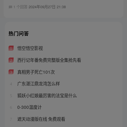
1 个回答
2024年09月27日 21:38
热门问答
悟空悟空影视
1
西行记年番免费完整版全集抢先看
2
真相男子死亡101次
3
广东湛江鼎龙湾怎么样
4
狐妖小红娘最厉害的法宝是什么
5
0-300温度计
6
遮天动漫版在线 免费观看
7