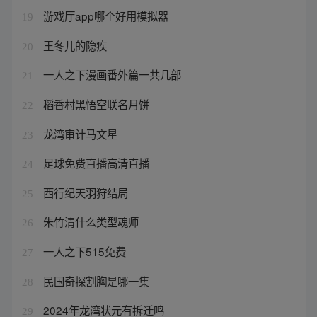
游戏厅app哪个好用模拟器
19
王冬儿的隐疾
20
一人之下漫画番外篇一共几部
21
稻香村黑悟空联名月饼
22
龙湾审计马文星
23
足球免费直播高清直播
24
西行纪天羽狩结局
25
朱竹清什么类型魂师
26
一人之下515免费
27
民国奇探割胸是哪一集
28
2024年龙湾状元有拆迁鸣
29