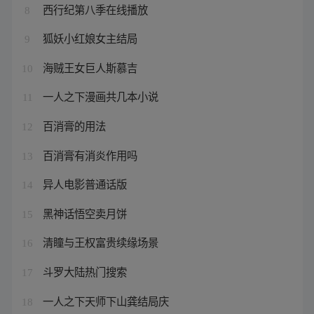
西行纪第八季在线播放
8
狐妖小红娘女主结局
9
海贼王女巨人斯慕吉
10
一人之下漫画共几本小说
11
百消膏的用法
12
百消膏有消炎作用吗
13
异人电影普通话版
14
黑神话悟空卖月饼
15
清瞳与王权富贵续缘场景
16
斗罗大陆热门搜索
17
一人之下天师下山龚结局庆
18