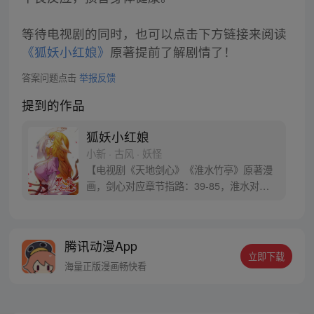
等待电视剧的同时，也可以点击下方链接来阅读
《狐妖小红娘》
原著提前了解剧情了！
答案问题点击
举报反馈
提到的作品
狐妖小红娘
小新 · 古风 · 妖怪
【电视剧《天地剑心》《淮水竹亭》原著漫
画，剑心对应章节指路：39-85，淮水对应
章节指路272-301】 迷糊萝莉小狐妖，正太
道士没节操。自古人妖生死恋，千载孽缘一
线牵。（每周周四更新。）
腾讯动漫App
立即下载
海量正版漫画畅快看