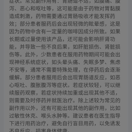
症状。常见副作用有：胃肠道不适，如腹痛、腹
泻、恶心和呕吐等，这可能是由于药物对胃黏膜
造成刺激，药物需要通过胃肠吸收才能发挥药
效；部分患者服药后会出现轻微的眩晕感，这是
因为药物中含有一定量的咖啡因成分所致。如果
长期或过量使用该产品，还可能会影响肝肾功
能，并导致一些不良后果，如肝脏损伤、肾脏损
伤等。此外，少数患者在服用药物期间可能会出
现神经系统症状，如头晕头痛、失眠多梦、焦虑
不安等，通常不需要特殊处理，在停药后会逐渐
缓解。部分患者服用后会出现胃肠道反应，如恶
心呕吐、腹胀腹泻等症状。若症状较轻，可以继
续服药观察，若症状持续加重或出现其他不适，
则需要及时停药并就医治疗。除上述较为常见的
副作用以外，还有可能出现其他的副作用，比如
过敏性休克、喉头水肿等。建议患者在医生指导
下进行用药治疗，避免自行盲目用药，以免诱发
不良反应，损害身体健康。