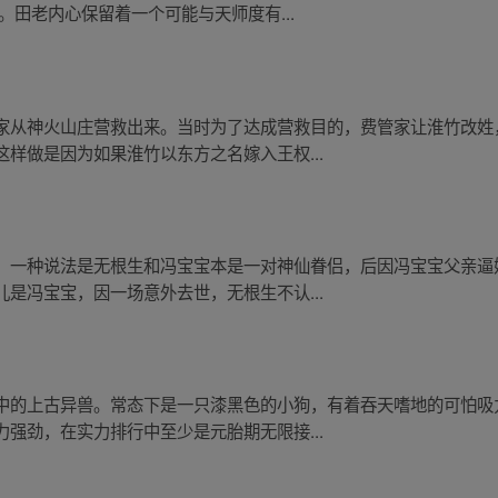
。田老内心保留着一个可能与天师度有...
家从神火山庄营救出来。当时为了达成营救目的，费管家让淮竹改姓
样做是因为如果淮竹以东方之名嫁入王权...
。一种说法是无根生和冯宝宝本是一对神仙眷侣，后因冯宝宝父亲逼
是冯宝宝，因一场意外去世，无根生不认...
中的上古异兽。常态下是一只漆黑色的小狗，有着吞天嗜地的可怕吸
强劲，在实力排行中至少是元胎期无限接...