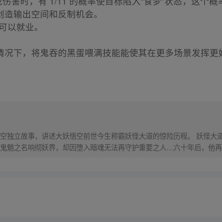
伤害时，有 1/11 的概率使目标陷入“食梦”状态，这个概率俗
创造输出空间和反制机会。
甚至可以就业。
情况下，将鬼吞的黑蛋喂满技能能使其在更多场景发挥更
）
空独立故事，讲述大妖悟空前世今生称霸妖怪大道的惊险历程。 妖怪大
鬼魈之名响彻妖界，却因堕入暗魂无法再守护重要之人…六十年后，他再
，成为猴群之王，但故事仍在继续…