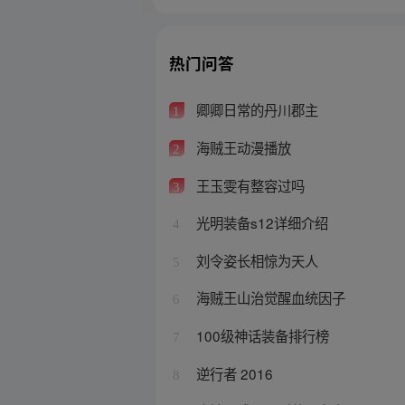
热门问答
卿卿日常的丹川郡主
1
海贼王动漫播放
2
王玉雯有整容过吗
3
光明装备s12详细介绍
4
刘令姿长相惊为天人
5
海贼王山治觉醒血统因子
6
100级神话装备排行榜
7
逆行者 2016
8