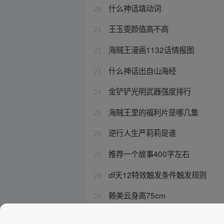
什么神话填动词
20
王玉雯颜值高不高
21
海贼王漫画1132话情报图
22
什么神话出自山海经
23
金铲铲光明武器强度排行
24
海贼王里的福利片是哪几集
25
逆行人生严莉莉是谁
26
推荐一个故事400字左右
27
df天12特效触发条件触发规则
28
赖美云身高75cm
29
刘美含卿卿日常扮演谁啊
30