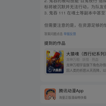
2. 鬼吞的被动技能“百鬼夜行”造成
标将被沉默并无法行动，为队友
3. 鬼吞 111 在魂土等副本中
但需要注意的是，在资源足够的
答案问题点击
举报反馈
提到的作品
大猿魂（西行纪系列
龙神万相 · 妖怪 · 热血
龙神万相宇宙旗下角色孙悟
因人类的祈愿从天而降，以
信念打败了妖怪大道的霸主
腾讯动漫App
海量正版漫画畅快看