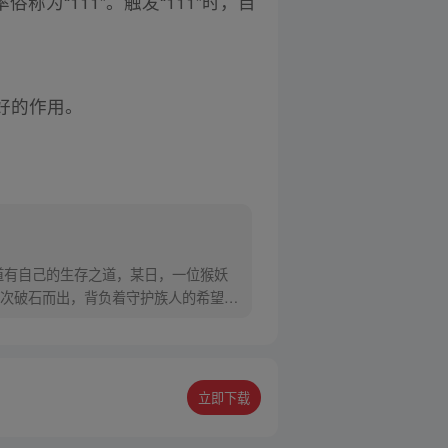
称为“111”。触发“111”时，目
好的作用。
道有自己的生存之道，某日，一位猴妖
次破石而出，背负着守护族人的希望和
立即下载