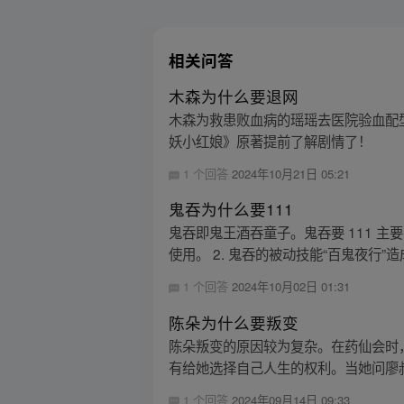
相关问答
木森为什么要退网
木森为救患败血病的瑶瑶去医院验血配
妖小红娘》原著提前了解剧情了！
1 个回答
2024年10月21日 05:21
鬼吞为什么要111
鬼吞即鬼王酒吞童子。鬼吞要 111 主
使用。 2. 鬼吞的被动技能“百鬼夜行”造成
1 个回答
2024年10月02日 01:31
陈朵为什么要叛变
陈朵叛变的原因较为复杂。在药仙会时
有给她选择自己人生的权利。当她问廖叔
1 个回答
2024年09月14日 09:33