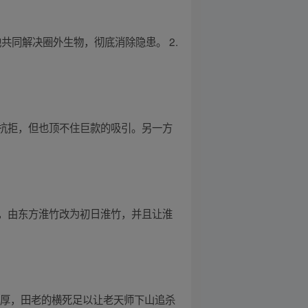
共同解决圈外生物，彻底消除隐患。 2.
抗拒，但也顶不住巨款的吸引。另一方
，由东方淮竹改为初日淮竹，并且让淮
深厚，田老的横死足以让老天师下山追杀