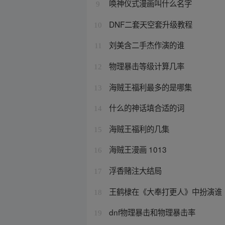
唤神仪式漫画叫什么名字
9
DNF二套天空套升级教程
10
刘美含二手杰作演的谁
11
物理暴击等级计算几率
12
海贼王福利最多的是哪集
13
什么的神话填合适的词
14
海贼王福利的几集
15
海贼王漫画 1013
16
浮香赌注大结局
17
王鹤棣在《大奉打更人》中扮演谁
18
dnf物理暴击和物理暴击率
19