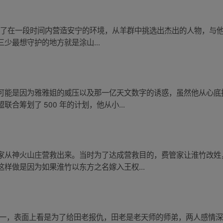
 为了在一段时间内营造安宁的环境，从羊群中挑选出杰出的人物，与他
少最想守护的地方就是涂山...
可能是因为雅雅姐的威压以及那一亿天文数字的诱惑，虽然他从心底
合筹划了 500 年的计划，他从小...
家从神火山庄营救出来。当时为了达成营救目的，费管家让淮竹改姓
样做是因为如果淮竹以东方之名嫁入王权...
其一，表面上看是为了给田老报仇，田老是老天师的师弟，两人感情